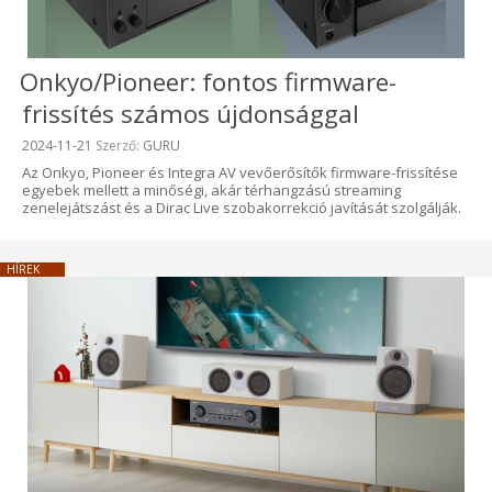
Onkyo/Pioneer: fontos firmware-
frissítés számos újdonsággal
Beküldve:
2024-11-21
Szerző:
GURU
Az Onkyo, Pioneer és Integra AV vevőerősítők firmware-frissítése
egyebek mellett a minőségi, akár térhangzású streaming
zenelejátszást és a Dirac Live szobakorrekció javítását szolgálják.
HÍREK