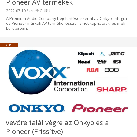
Pioneer AV termékek
Beküldve:
2022-07-19
Szerző:
GURU
A Premium Audio Company bejelentése szerint az Onkyo, Integra
és Pioneer márkák AV termékei ősszel ismét kaphatóak lesznek
Európában.
HÍREK
Vevőre talál végre az Onkyo és a
Pioneer (Frissítve)