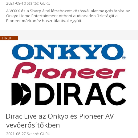
Beküldve:
2021-09-10
Szerző:
GURU
A VOXX és a Sharp által létrehozott közösvállalat megvásárolta az
Onkyo Home Entertainment otthoni audio/video üzletágát a
Pioneer márkanév használatával együtt.
HÍREK
Dirac Live az Onkyo és Pioneer AV
vevőerősítőkben
Beküldve:
2021-08-27
Szerző:
GURU