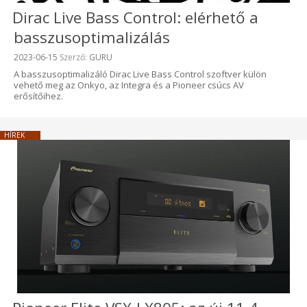
Dirac Live Bass Control: elérhető a
basszusoptimalizálás
Beküldve:
2023-06-15
Szerző:
GURU
A basszusoptimalizáló Dirac Live Bass Control szoftver külön
vehető meg az Onkyo, az Integra és a Pioneer csúcs AV
erősítőihez.
HÍREK