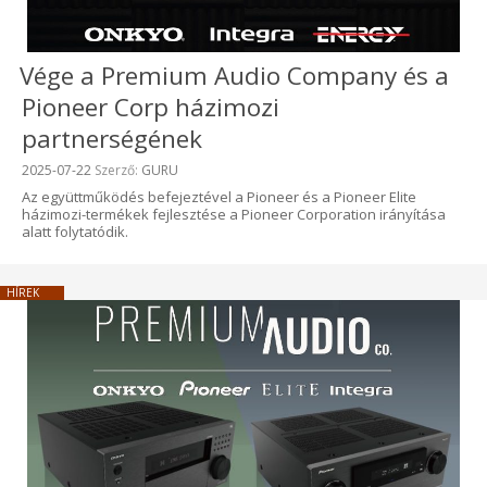
Vége a Premium Audio Company és a
Pioneer Corp házimozi
partnerségének
Beküldve:
2025-07-22
Szerző:
GURU
Az együttműködés befejeztével a Pioneer és a Pioneer Elite
házimozi-termékek fejlesztése a Pioneer Corporation irányítása
alatt folytatódik.
HÍREK