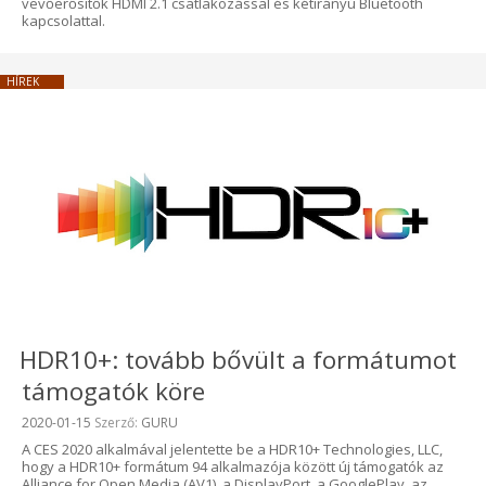
vevőerősítők HDMI 2.1 csatlakozással és kétirányú Bluetooth
kapcsolattal.
HÍREK
HDR10+: tovább bővült a formátumot
támogatók köre
Beküldve:
2020-01-15
Szerző:
GURU
A CES 2020 alkalmával jelentette be a HDR10+ Technologies, LLC,
hogy a HDR10+ formátum 94 alkalmazója között új támogatók az
Alliance for Open Media (AV1), a DisplayPort, a GooglePlay, az