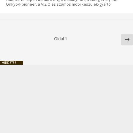
Onkyo/Ppioneer, a VIZIO és számos mobilkészülék-gyártó.
Bejegyzések
Kö
lapozása
Oldal
1
ol
HIRDETÉS