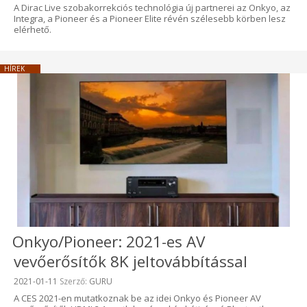
A Dirac Live szobakorrekciós technológia új partnerei az Onkyo, az
Integra, a Pioneer és a Pioneer Elite révén szélesebb körben lesz
elérhető.
HÍREK
Onkyo/Pioneer: 2021-es AV
vevőerősítők 8K jeltovábbítással
Beküldve:
2021-01-11
Szerző:
GURU
A CES 2021-en mutatkoznak be az idei Onkyo és Pioneer AV