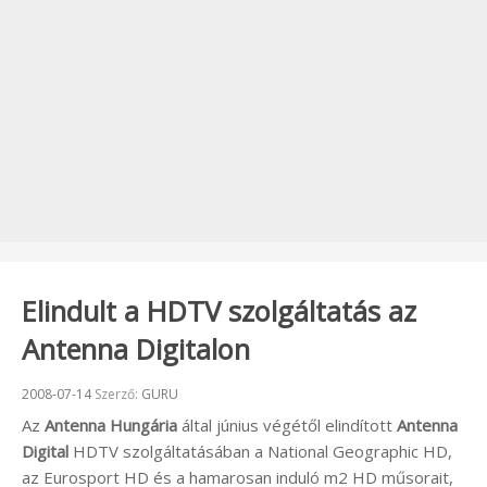
Elindult a HDTV szolgáltatás az
Antenna Digitalon
Beküldve:
2008-07-14
Szerző:
GURU
Az
Antenna Hungária
által június végétől elindított
Antenna
Digital
HDTV szolgáltatásában a National Geographic HD,
az Eurosport HD és a hamarosan induló m2 HD műsorait,