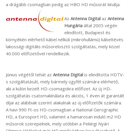
a drágább csomagban pedig az HBO HD műsorát kínálja.
Az
Antenna Digital
az
Antenna
Hungária
által 2005 végén
elindított, Budapest és
környékén elérhető kábel nélküli (mikrohullámú) kábeltévés
lakossági digitális műsorelosztó szolgáltatás, mely közel
40.000 előfizetővel rendelkezik.
Június végétől tehát az
Antenna Digital
is elindította HDTV-
s szolgáltatását, mely bármely ügyfél számára elérhető,
aki a külön kezelt HD-csomagokra előfizet. Az új HD-
szolgáltatás csatornakínálata és akciós, 1 éven át garantált
díjai az alábbiak szerint alakulnak az új előfizetők számára.
A havi 990 Ft-os HD-csomagban a National Gerographic
HD, a Eurosport HD, valamint a hamarosan induló m2 HD
műsorok szerepelnek, mely utóbbin a Pekingi Nyári
Olimpiai Játékokat már HD minőségben lesz élvezhető. A