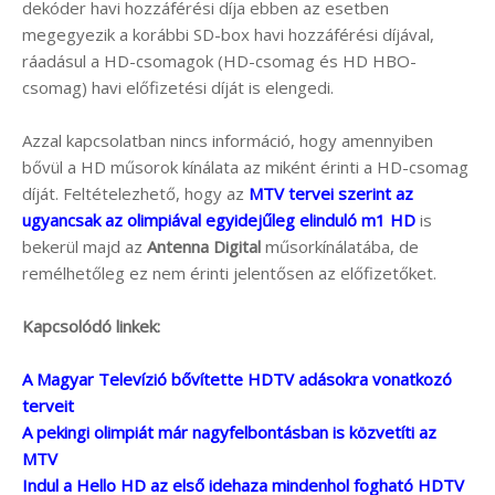
dekóder havi hozzáférési díja ebben az esetben
megegyezik a korábbi SD-box havi hozzáférési díjával,
ráadásul a HD-csomagok (HD-csomag és HD HBO-
csomag) havi előfizetési díját is elengedi.
Azzal kapcsolatban nincs információ, hogy amennyiben
bővül a HD műsorok kínálata az miként érinti a HD-csomag
díját. Feltételezhető, hogy az
MTV tervei szerint az
ugyancsak az olimpiával egyidejűleg elinduló m1 HD
is
bekerül majd az
Antenna Digital
műsorkínálatába, de
remélhetőleg ez nem érinti jelentősen az előfizetőket.
Kapcsolódó linkek:
A Magyar Televízió bővítette HDTV adásokra vonatkozó
terveit
A pekingi olimpiát már nagyfelbontásban is közvetíti az
MTV
Indul a Hello HD az első idehaza mindenhol fogható HDTV