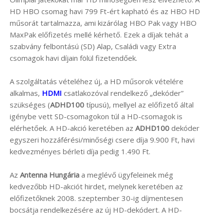
HD HBO csomag havi 799 Ft-ért kapható és az HBO HD
műsorát tartalmazza, ami kizárólag HBO Pak vagy HBO
MaxPak előfizetés mellé kérhető. Ezek a díjak tehát a
szabvány felbontású (SD) Alap, Családi vagy Extra
csomagok havi díjain fölül fizetendőek.
A szolgáltatás vételéhez új, a HD műsorok vételére
alkalmas,
HDMI
csatlakozóval rendelkező „dekóder”
szükséges (
ADHD100
típusú), mellyel az előfizető által
igénybe vett SD-csomagokon túl a HD-csomagok is
elérhetőek. A HD-akció keretében az
ADHD100
dekóder
egyszeri hozzáférési/minőségi csere díja 9.900 Ft, havi
kedvezményes bérleti díja pedig 1.490 Ft.
Az
Antenna Hungária
a meglévő ügyfeleinek még
kedvezőbb HD-akciót hirdet, melynek keretében az
előfizetőknek 2008. szeptember 30-ig díjmentesen
bocsátja rendelkezésére az új HD-dekódert. A HD-