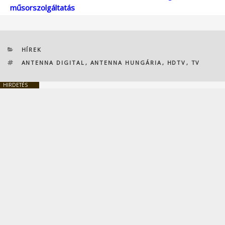
műsorszolgáltatás
KATEGÓRIÁK
HÍREK
CÍMKÉK
ANTENNA DIGITAL
,
ANTENNA HUNGÁRIA
,
HDTV
,
TV
HIRDETÉS