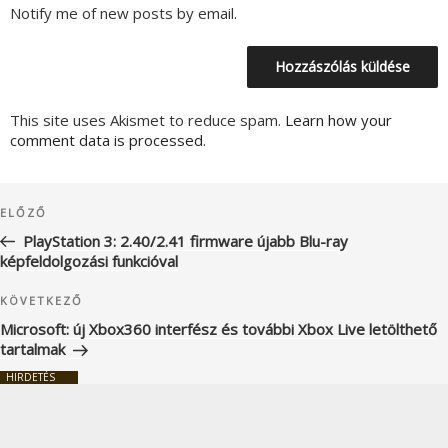
Notify me of new posts by email.
This site uses Akismet to reduce spam.
Learn how your
comment data is processed.
Bejegyzés
Korábbi
ELŐZŐ
navigáció
bejegyzés
PlayStation 3: 2.40/2.41 firmware újabb Blu-ray
képfeldolgozási funkcióval
Következő
KÖVETKEZŐ
bejegyzés
Microsoft: új Xbox360 interfész és további Xbox Live letölthető
tartalmak
HIRDETÉS