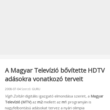
A Magyar Televízió bővítette HDTV
adásokra vonatkozó terveit
Beküldve:
2008-07-04
Szerző:
GURU
Vigh Zoltán
digitális igazgató elmondása szerint, a
Magyar
Televízió (MTV)
az
m2
mellett az
m1
programján is
nagyfelbontású adásokat tervez a nyári olimpia