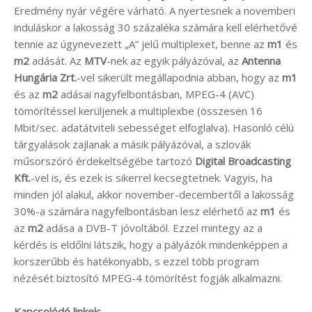
Eredmény nyár végére várható. A nyertesnek a novemberi
induláskor a lakosság 30 százaléka számára kell elérhetővé
tennie az úgynevezett „A” jelű multiplexet, benne az
m1
és
m2
adását. Az
MTV
-nek az egyik pályázóval, az
Antenna
Hungária Zrt.
-vel sikerült megállapodnia abban, hogy az
m1
és az
m2
adásai nagyfelbontásban, MPEG-4 (AVC)
tömörítéssel kerüljenek a multiplexbe (összesen 16
Mbit/sec. adatátviteli sebességet elfoglalva). Hasonló célú
tárgyalások zajlanak a másik pályázóval, a szlovák
műsorszóró érdekeltségébe tartozó
Digital Broadcasting
Kft.
-vel is, és ezek is sikerrel kecsegtetnek. Vagyis, ha
minden jól alakul, akkor november-decembertől a lakosság
30%-a számára nagyfelbontásban lesz elérhető az
m1
és
az
m2
adása a DVB-T jóvoltából. Ezzel mintegy az a
kérdés is eldőlni látszik, hogy a pályázók mindenképpen a
korszerűbb és hatékonyabb, s ezzel több program
nézését biztosító MPEG-4 tömörítést fogják alkalmazni.
Kapcsolódó linkek: