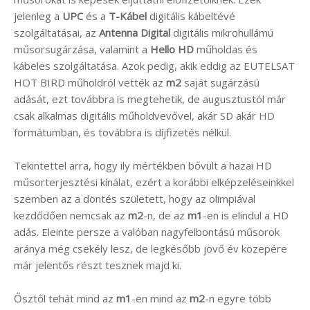
jelenleg a
UPC
és a
T-Kábel
digitális kábeltévé
szolgáltatásai, az
Antenna Digital
digitális mikrohullámú
műsorsugárzása, valamint a
Hello HD
műholdas és
kábeles szolgáltatása. Azok pedig, akik eddig az EUTELSAT
HOT BIRD műholdról vették az
m2
saját sugárzású
adását, ezt továbbra is megtehetik, de augusztustól már
csak alkalmas digitális műholdvevővel, akár SD akár HD
formátumban, és továbbra is díjfizetés nélkül.
Tekintettel arra, hogy ily mértékben bővült a hazai HD
műsorterjesztési kínálat, ezért a korábbi elképzeléseinkkel
szemben az a döntés született, hogy az olimpiával
kezdődően nemcsak az
m2
-n, de az
m1
-en is elindul a HD
adás. Eleinte persze a valóban nagyfelbontású műsorok
aránya még csekély lesz, de legkésőbb jövő év közepére
már jelentős részt tesznek majd ki.
Ősztől tehát mind az
m1
-en mind az
m2
-n egyre több