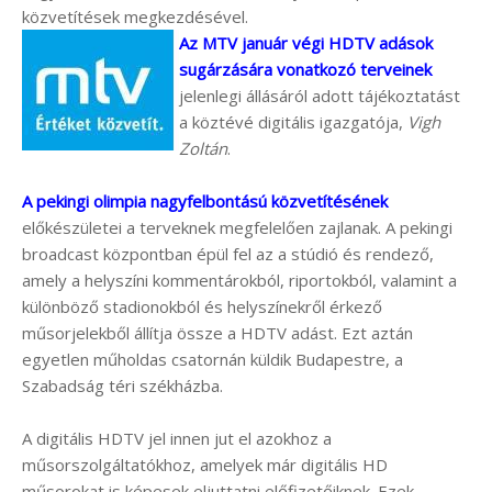
közvetítések megkezdésével.
Az MTV január végi HDTV adások
sugárzására vonatkozó terveinek
jelenlegi állásáról adott tájékoztatást
a köztévé digitális igazgatója,
Vigh
Zoltán
.
A pekingi olimpia nagyfelbontású közvetítésének
előkészületei a terveknek megfelelően zajlanak. A pekingi
broadcast központban épül fel az a stúdió és rendező,
amely a helyszíni kommentárokból, riportokból, valamint a
különböző stadionokból és helyszínekről érkező
műsorjelekből állítja össze a HDTV adást. Ezt aztán
egyetlen műholdas csatornán küldik Budapestre, a
Szabadság téri székházba.
A digitális HDTV jel innen jut el azokhoz a
műsorszolgáltatókhoz, amelyek már digitális HD
műsorokat is képesek eljuttatni előfizetőiknek. Ezek