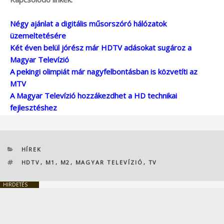
Négy ajánlat a digitális műsorszóró hálózatok
üzemeltetésére
Két éven belül jórész már HDTV adásokat sugároz a
Magyar Televízió
A pekingi olimpiát már nagyfelbontásban is közvetíti az
MTV
A Magyar Televízió hozzákezdhet a HD technikai
fejlesztéshez
KATEGÓRIÁK
HÍREK
CÍMKÉK
HDTV
,
M1
,
M2
,
MAGYAR TELEVÍZIÓ
,
TV
HIRDETÉS