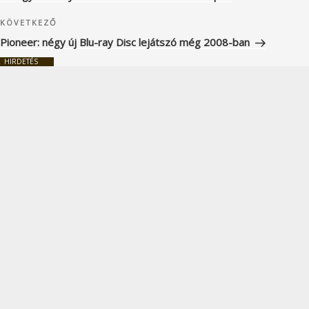
Következő
KÖVETKEZŐ
bejegyzés
Pioneer: négy új Blu-ray Disc lejátszó még 2008-ban
HIRDETÉS