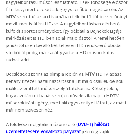
nagyfelbontású műsor lesz látható. Ezek többsége először
film lesz, mert ezeket a legegyszerűbb megvásárolni. Az
MTV
szeretné az archívumában fellelhető több ezer órányi
mozifilmet is átírni HD-re. A nagyfelbontásban elérhető
külföldi sporteseményeket, így például a Bajnokok Ligája
mérkőzéseit is HD-ben adják majd ősztől. A remélhetően
januártól üzembe álló két teljesen HD rendszerű óbudai
stúdióból pedig már saját gyártású HD műsorokat is
tudnak adni.
Becslések szerint az olimpia idején az
MTV
HDTV adása
néhány tízezer hazai háztartásba jut majd csak el, de sok
múlik az említett műsorszolgáltatókon is. Kétségtelen,
hogy azután robbanásszerűen növekszik majd a HDTV
műsorok iránti igény, mert aki egyszer ilyet látott, az mást
már nem szívesen néz.
A földfelszíni digitális műsorszóró
(DVB-T) hálózat
üzemeltetésére vonatkozó pályázat
jelenleg zajlik.