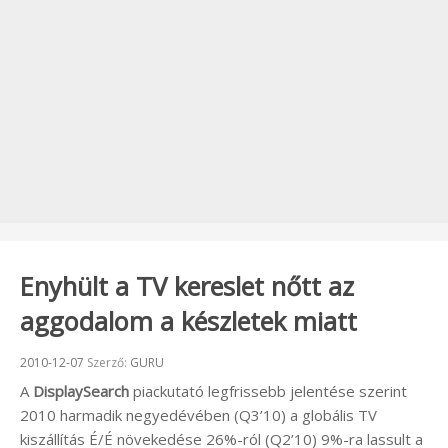
Enyhült a TV kereslet nőtt az
aggodalom a készletek miatt
Beküldve:
2010-12-07
Szerző:
GURU
A
DisplaySearch
piackutató legfrissebb jelentése szerint
2010 harmadik negyedévében (Q3’10) a globális TV
kiszállítás É/É növekedése 26%-ról (Q2’10) 9%-ra lassult a