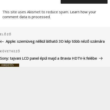
This site uses Akismet to reduce spam.
Learn how your
comment data is processed.
Bejegyzés
Korábbi
ELŐZŐ
navigáció
bejegyzés
Apple: szemüveg nélkül látható 3D kép több néző számára
Következő
KÖVETKEZŐ
bejegyzés
Sony: tajvani LCD panel épül majd a Bravia HDTV-k felébe
HIRDETÉS