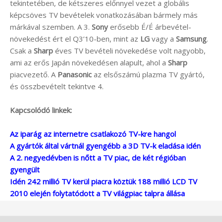
tekintetében, de kétszeres előnnyel vezet a globális
képcsöves TV bevételek vonatkozásában bármely más
márkával szemben. A 3.
Sony
erősebb É/É árbevétel-
növekedést ért el Q3’10-ben, mint az
LG
vagy a
Samsung
.
Csak a
Sharp
éves TV bevételi növekedése volt nagyobb,
ami az erős Japán növekedésen alapult, ahol a
Sharp
piacvezető. A
Panasonic
az elsőszámú plazma TV gyártó,
és összbevételt tekintve 4.
Kapcsolódó linkek:
Az iparág az internetre csatlakozó TV-kre hangol
A gyártók által vártnál gyengébb a 3D TV-k eladása idén
A 2. negyedévben is nőtt a TV piac, de két régióban
gyengült
Idén 242 millió TV kerül piacra köztük 188 millió LCD TV
2010 elején folytatódott a TV világpiac talpra állása