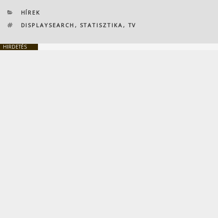
KATEGÓRIÁK
HÍREK
CÍMKÉK
DISPLAYSEARCH
,
STATISZTIKA
,
TV
HIRDETÉS