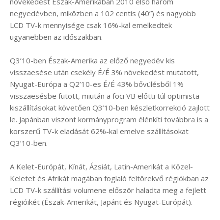
növekedést Észak-Amerikában 2010 első három
negyedévben, miközben a 102 centis (40”) és nagyobb
LCD TV-k mennyisége csak 16%-kal emelkedtek
ugyanebben az időszakban.
Q3’10-ben Észak-Amerika az előző negyedév kis
visszaesése után csekély É/É 3% növekedést mutatott,
Nyugat-Európa a Q2’10-es É/É 43% bővülésből 1%
visszaesésbe futott, miután a foci VB előtti túl optimista
kiszállításokat követően Q3’10-ben készletkorrekció zajlott
le. Japánban viszont kormányprogram élénkíti továbbra is a
korszerű TV-k eladását 62%-kal emelve szállításokat
Q3’10-ben.
A Kelet-Európát, Kínát, Ázsiát, Latin-Amerikát a Közel-
Keletet és Afrikát magában foglaló feltörekvő régiókban az
LCD TV-k szállítási volumene először haladta meg a fejlett
régióikét (Észak-Amerikát, Japánt és Nyugat-Európát).