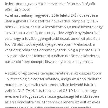
fejlett piacok gyengélkedésével és a feltörekvő régiók
előretörésével.
Az elmúlt néhány negyedév 20% feletti É/É növekedése
után a globális TV kiszállítás növekedési tempója Q3’10-
ben É/É 9%-ra lassult. A leszállított 59,8 millió készülék egy
kicsit több a vártnál, de a negyedév végére nyilvánvalóvá
vált, hogy a tovább gyengélkedő észak-amerikai piac és a
foci VB alatti soványabb nyugat-európai TV eladások a
készletek bővülését eredményezték. Még a jelentős LCD
TV piaci bővülést felmutató Kínában is nőttek a készletek,
bár az októberi ünnepi időszak enyhítette a nyomást.
A szűkülő képcsöves tévépiac kivételével az összes többi
TV technológia eladásai bővültek, ahogy az alábbi táblázat
mutatja. Még a csak Észak-Amerikában kelendő hátulról
vetítős DLP TV-kből is több kelt el Q3’10-ben, mint egy
éve, mert a fogyasztók a lassú gazdasági fellendülésben
az árra koncentrálnak. Mindennek ellenére ez volt az éves
mennyiségi növekedés szempontjából leggyengébb