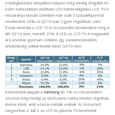
A hidegkatódos lámpákhoz képest még mindig drágább és
ezért nehezebben eladható LED háttérvilágítású LCD TV-k
részaránya lassuló ütemben már csak 5 százalékponttal
növekedett 23%-ra Q3’10-ban. Egyes régiókban, mint
Észak-Amerika a LED TV-k részesedés növekedése meg is
állt Q3’10-ben, maradt 21%. A LED-es LCD TV-k magasabb
ára azonban gyorsan csökken, így a kiskereskedelmi
árkülönbség sokkal kisebb lehet Q4’10-ben.
A bevételek alapján a
Samsung
kb. 3%-os részesedést
vesztve még mindig az elsőszámú márka minden régióban,
kivéve Kínát, amit a hazai márkák uralnak. Az összetett
rangsorban 2.
LG
3. az LCD és plazma TV bevételek