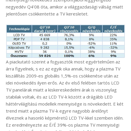
negyedév Q4’08 óta, amikor a világgazdasági válság miatt
jelentősen csökkentette a TV keresletet.
A piackutató szerint a fogyasztók most egyértelműen az
árra figyelnek, s ez az egyik oka annak, hogy a plazma TV
kiszállítás 2009-es globális 1,5%-os csökkenése után az
idei növekedés ilyen erős. Az év első felében tartós LCD
TV panelárak miatt a kiskereskedelmi árak is viszonylag
stabilak voltak, és az LCD TV-k között a drágább LED
háttérvilágítású modellek mennyisége is növekedett. E két
trend miatt a plazma TV-k egyre nagyobb árelőnyt
élveznek a hasonló képméretű LCD TV-kkel szemben idén.
Ez eredményezte az É/É 39%-os plazma TV mennyiségi