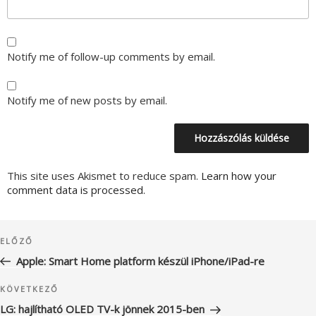
Notify me of follow-up comments by email.
Notify me of new posts by email.
This site uses Akismet to reduce spam.
Learn how your
comment data is processed.
Bejegyzés
Korábbi
ELŐZŐ
navigáció
bejegyzés
Apple: Smart Home platform készül iPhone/iPad-re
Következő
KÖVETKEZŐ
bejegyzés
LG: hajlítható OLED TV-k jönnek 2015-ben