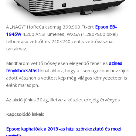
A „NAGY” HoReCa csomag 399.900 Ft-ért
Epson EB-
1945W
4.200 ANSI lumenes, WXGA (1.280×800 pixel)
felbontású vetítőt és 240×240 centis vetítővásznat
tartalmaz.
Mindhárom vetítő bőségesen elegendő fehér és
színes
fénykibocsátást
kínál ahhoz, hogy a csomagokban hozzájuk
adott vásznon a vetített kép még világos környezetben is
élénk maradjon.
Az akció június 30-ig, illetve a készlet erejéig érvényes.
Kapcsolódó linkek:
Epson: kaphatóak a 2013-as házi szórakoztató és mozi
vetítők