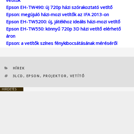
Epson EH-TW490: új 720p házi szórakoztató vetítő
Epson: megújuló házi-mozi vetítők az IFA 2013-on
Epson EH-TW5200: új, játékhoz ideális házi-mozi vetítő
Epson EH-TW550: könnyű 720p 3D házi vetítő elérhető
áron
Epson: a vetítők színes fénykibocsátásának méréséről
KATEGÓRIÁK
HÍREK
CÍMKÉK
3LCD
,
EPSON
,
PROJEKTOR
,
VETÍTŐ
HIRDETÉS