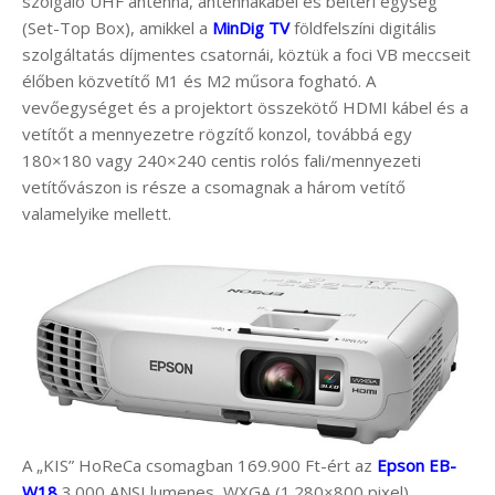
szolgáló UHF antenna, antennakábel és beltéri egység
(Set-Top Box), amikkel a
MinDig TV
földfelszíni digitális
szolgáltatás díjmentes csatornái, köztük a foci VB meccseit
élőben közvetítő M1 és M2 műsora fogható. A
vevőegységet és a projektort összekötő HDMI kábel és a
vetítőt a mennyezetre rögzítő konzol, továbbá egy
180×180 vagy 240×240 centis rolós fali/mennyezeti
vetítővászon is része a csomagnak a három vetítő
valamelyike mellett.
A „KIS” HoReCa csomagban 169.900 Ft-ért az
Epson EB-
W18
3.000 ANSI lumenes, WXGA (1.280×800 pixel)