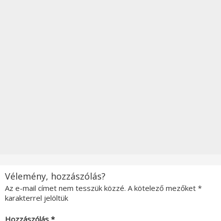
Vélemény, hozzászólás?
Az e-mail címet nem tesszük közzé.
A kötelező mezőket
*
karakterrel jelöltük
Hozzászólás
*