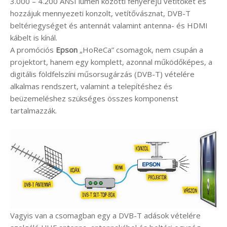
3.000 – 4.200 ANSI lumen közötti fényerejű vetítőket és
hozzájuk mennyezeti konzolt, vetítővásznat, DVB-T
beltériegységet és antennát valamint antenna- és HDMI
kábelt is kínál.
A promóciós
Epson
„HoReCa” csomagok, nem csupán a
projektort, hanem egy komplett, azonnal működőképes, a
digitális földfelszíni műsorsugárzás (DVB-T) vételére
alkalmas rendszert, valamint a telepítéshez és
beüzemeléshez szükséges összes komponenst
tartalmazzák.
Vagyis van a csomagban egy a DVB-T adások vételére