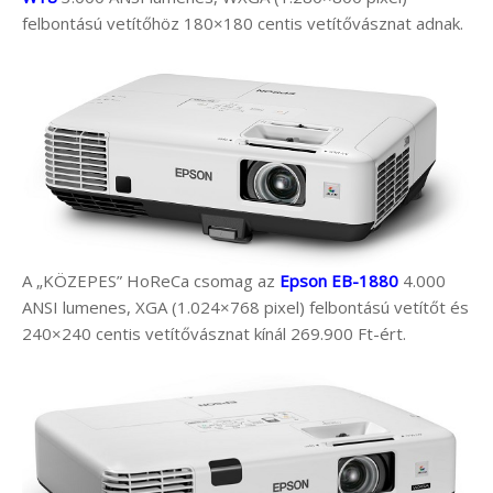
felbontású vetítőhöz 180×180 centis vetítővásznat adnak.
A „KÖZEPES” HoReCa csomag az
Epson EB-1880
4.000
ANSI lumenes, XGA (1.024×768 pixel) felbontású vetítőt és
240×240 centis vetítővásznat kínál 269.900 Ft-ért.