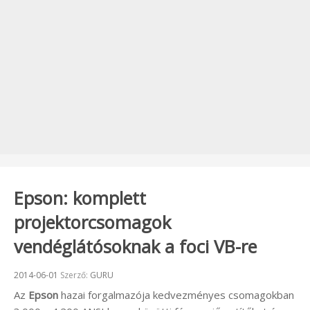
Epson: komplett
projektorcsomagok
vendéglátósoknak a foci VB-re
Beküldve:
2014-06-01
Szerző:
GURU
Az
Epson
hazai forgalmazója kedvezményes csomagokban