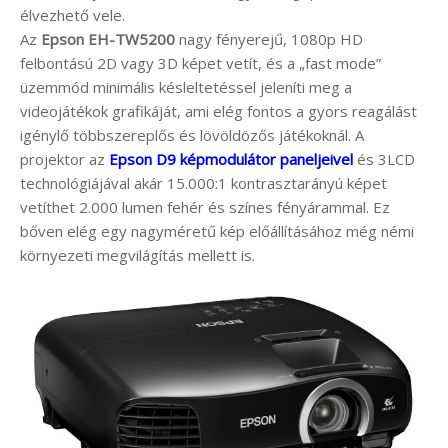
élvezhető vele.
Az
Epson EH-TW5200
nagy fényerejű, 1080p HD
felbontású 2D vagy 3D képet vetít, és a „fast mode”
üzemmód minimális késleltetéssel jeleníti meg a
videojátékok grafikáját, ami elég fontos a gyors reagálást
igénylő többszereplős és lövöldözős játékoknál. A
projektor az
Epson D9 képmodulátor paneljeivel
és 3LCD
technológiájával akár 15.000:1 kontrasztarányú képet
vetíthet 2.000 lumen fehér és színes fényárammal. Ez
bőven elég egy nagyméretű kép előállításához még némi
környezeti megvilágítás mellett is.