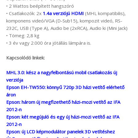
• 2 Wattos beépített hangszóró
• Csatlakozók: 2x
1.4a verziójú HDMI
(MHL kompatibilis),
komponens videó/VGA (D-Sub15), kompozit videó, RS-
232C, USB (Type A), Audio be (2xRCA), Audio ki (Mini Jack)
• Tömeg: 2,8 kg
• 3 év vagy 2.000 óra jótállás lámpára is.
Kapcsolódó linkek:
MHL 3.0: kész a nagyfelbontású mobil csatlakozás új
verziója
Epson EH-TW550: könnyű 720p 3D házi vetítő elérhető
áron
Epson: három új megfizethető házi-mozi vetítő az IFA
2012-n
Epson: két megújuló és egy új házi-mozi vetítő az IFA
2012-n
Epson: új LCD képmodulátor panelek 3D vetítéshez