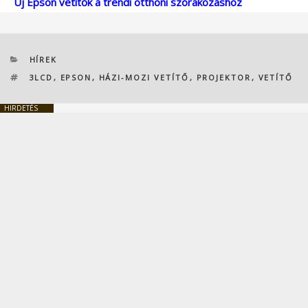
Új Epson vetítők a trendi otthoni szórakozáshoz
KATEGÓRIÁK
HÍREK
CÍMKÉK
3LCD
,
EPSON
,
HÁZI-MOZI VETÍTŐ
,
PROJEKTOR
,
VETÍTŐ
HIRDETÉS