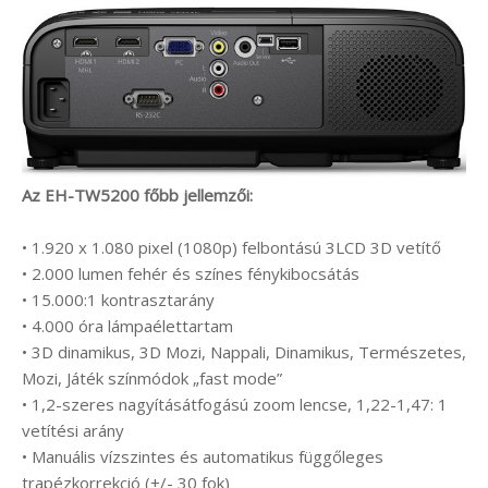
Az EH-TW5200 főbb jellemzői:
• 1.920 x 1.080 pixel (1080p) felbontású 3LCD 3D vetítő
• 2.000 lumen fehér és színes fénykibocsátás
• 15.000:1 kontrasztarány
• 4.000 óra lámpaélettartam
• 3D dinamikus, 3D Mozi, Nappali, Dinamikus, Természetes,
Mozi, Játék színmódok „fast mode”
• 1,2-szeres nagyításátfogású zoom lencse, 1,22-1,47: 1
vetítési arány
• Manuális vízszintes és automatikus függőleges
trapézkorrekció (+/- 30 fok)