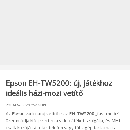
Epson EH-TW5200: új, játékhoz
ideális házi-mozi vetítő
Beküldve:
2013-09-03
Szerző:
GURU
Az
Epson
vadonatúj vetítője az
EH-TW5200
„fast mode”
üzemmódja kifejezetten a videojátékot szolgálja, és MHL
csatlakozóján át okostelefon vagy táblagép tartalma is