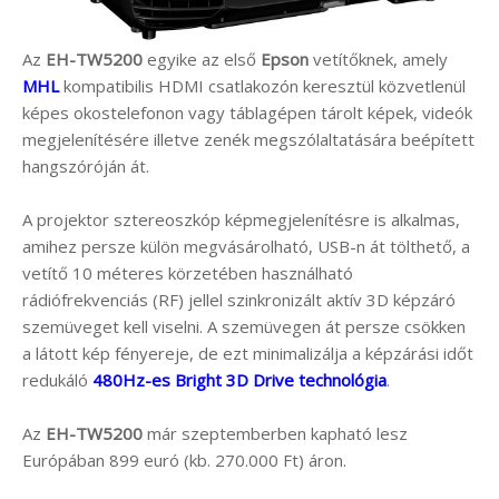
Az
EH-TW5200
egyike az első
Epson
vetítőknek, amely
MHL
kompatibilis HDMI csatlakozón keresztül közvetlenül
képes okostelefonon vagy táblagépen tárolt képek, videók
megjelenítésére illetve zenék megszólaltatására beépített
hangszóróján át.
A projektor sztereoszkóp képmegjelenítésre is alkalmas,
amihez persze külön megvásárolható, USB-n át tölthető, a
vetítő 10 méteres körzetében használható
rádiófrekvenciás (RF) jellel szinkronizált aktív 3D képzáró
szemüveget kell viselni. A szemüvegen át persze csökken
a látott kép fényereje, de ezt minimalizálja a képzárási időt
redukáló
480Hz-es Bright 3D Drive technológia
.
Az
EH-TW5200
már szeptemberben kapható lesz
Európában 899 euró (kb. 270.000 Ft) áron.