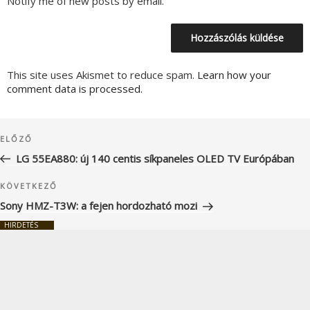
Notify me of new posts by email.
This site uses Akismet to reduce spam.
Learn how your
comment data is processed.
Bejegyzés
Korábbi
ELŐZŐ
navigáció
bejegyzés
LG 55EA880: új 140 centis síkpaneles OLED TV Európában
Következő
KÖVETKEZŐ
bejegyzés
Sony HMZ-T3W: a fejen hordozható mozi
HIRDETÉS