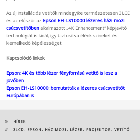
Az új installációs vetítők mindegyike természetesen 3LCD
és az először az
Epson EH-LS10000 lézeres házi-mozi
csúcsvetítőben
alkalmazott „4K Enhancement” képjavító
technológiát is kínál, így biztosítva élénk színeket és
kiemelkedő képélességet.
Kapcsolódó linkek:
Epson: 4K és több lézer fényforrású vetítő is lesz a
jövőben
Epson EH-LS10000: bemutatták a lézeres csúcsvetítőt
Európában is
KATEGÓRIÁK
HÍREK
CÍMKÉK
3LCD
,
EPSON
,
HÁZIMOZI
,
LÉZER
,
PROJEKTOR
,
VETÍTŐ