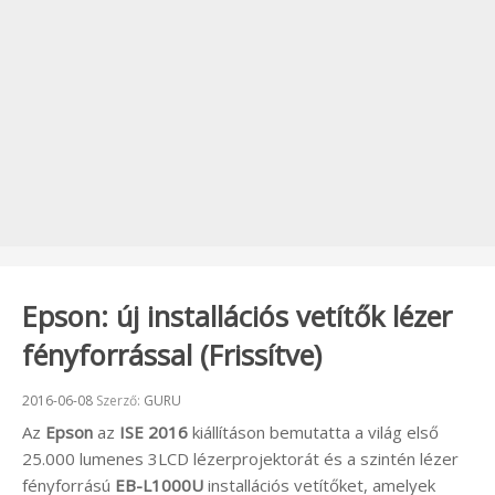
Epson: új installációs vetítők lézer
fényforrással (Frissítve)
Beküldve:
2016-06-08
Szerző:
GURU
Az
Epson
az
ISE 2016
kiállításon bemutatta a világ első
25.000 lumenes 3LCD lézerprojektorát és a szintén lézer
fényforrású
EB-L1000U
installációs vetítőket, amelyek