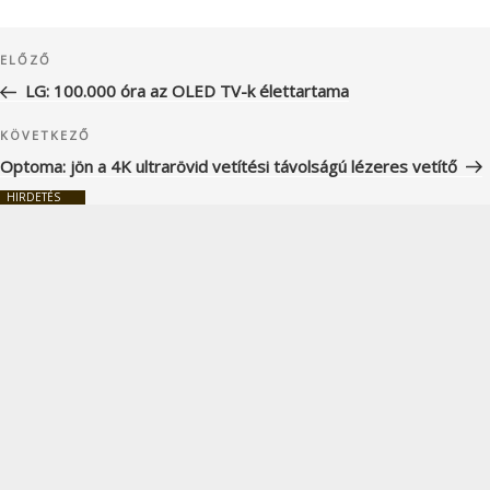
Bejegyzés
Korábbi
ELŐZŐ
navigáció
bejegyzés
LG: 100.000 óra az OLED TV-k élettartama
Következő
KÖVETKEZŐ
bejegyzés
Optoma: jön a 4K ultrarövid vetítési távolságú lézeres vetítő
HIRDETÉS