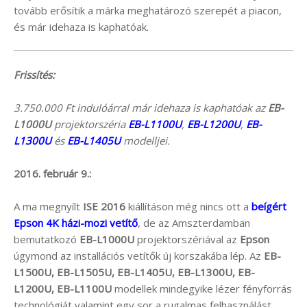
tovább erősítik a márka meghatározó szerepét a piacon,
és már idehaza is kaphatóak.
Frissítés:
3.750.000 Ft indulóárral már idehaza is kaphatóak az
EB-
L1000U
projektorszéria
EB-L1100U
,
EB-L1200U
,
EB-
L1300U
és
EB-L1405U
modelljei.
2016. február 9.:
A ma megnyílt
ISE 2016
kiállításon még nincs ott a
beígért
Epson 4K házi-mozi vetítő
, de az Amszterdamban
bemutatkozó
EB-L1000U
projektorszériával az
Epson
úgymond az installációs vetítők új korszakába lép. Az
EB-
L1500U, EB-L1505U, EB-L1405U, EB-L1300U, EB-
L1200U, EB-L1100U
modellek mindegyike lézer fényforrás
technológiát valamint egy sor a rugalmas felhasználást