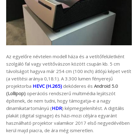
Az egyelőre névtelen modell háza és a vetítőfelületként
szolgáló fal vagy vetítővászon között csupán kb. 5 cm
távolságot hagyva már 254 cm (100 inch) átlójú képet vetít
(a vetítési aránya 0,18:1). A 3.300 lumen fényerejű
projektorba
HEVC (H.265)
dekóderes és
Android 5.0
(Lollipop)
operációs rendszerű multimédia lejátszót
építenek, de nem tudni, hogy támogatja-e a nagy
dinamikatartományú (
HDR
) képmegjelenítést. A digitális
plakát (digital signage) és házi-mozi céljára egyaránt
használható projektor valamikor 2017 első negyedévében
kerül majd piacra, de ára még ismeretlen.