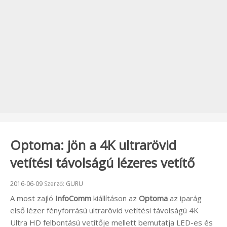
Optoma: jön a 4K ultrarövid
vetítési távolságú lézeres vetítő
Beküldve:
2016-06-09
Szerző:
GURU
A most zajló
InfoComm
kiállításon az
Optoma
az iparág
első lézer fényforrású ultrarövid vetítési távolságú 4K
Ultra HD felbontású vetítője mellett bemutatja LED-es és