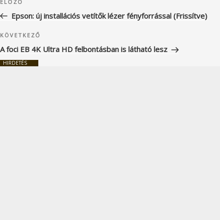
Korábbi
ELŐZŐ
navigáció
bejegyzés
Epson: új installációs vetítők lézer fényforrással (Frissítve)
Következő
KÖVETKEZŐ
bejegyzés
A foci EB 4K Ultra HD felbontásban is látható lesz
HIRDETÉS