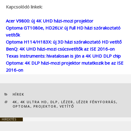
Kapcsolódó linkek:
Acer V9800: új 4K UHD házi-mozi projektor
Optoma GT1080e, HD26LV: új Full HD házi szórakoztató
vetítők
Optoma H114/H183X: új 3D házi szórakoztató HD vetítő
BenQ: 4K UHD házi-mozi csúcsvetítők az ISE 2016-on
Texas Instruments: hivatalosan is jön a 4K UHD DLP chip
Optoma: 4K DLP házi-mozi projektor mutatkozik be az ISE
2016-on
KATEGÓRIÁK
HÍREK
CÍMKÉK
4K
,
4K ULTRA HD
,
DLP
,
LÉZER
,
LÉZER FÉNYFORRÁS
,
OPTOMA
,
PROJEKTOR
,
VETÍTŐ
HIRDETÉS