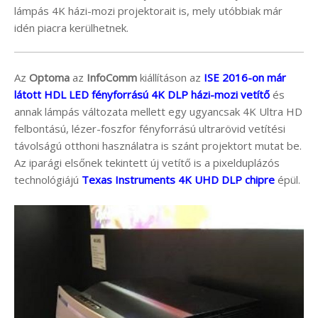
lámpás 4K házi-mozi projektorait is, mely utóbbiak már
idén piacra kerülhetnek.
Az
Optoma
az
InfoComm
kiállításon az
ISE 2016-on már
látott HDL LED fényforrású 4K DLP házi-mozi vetítő
és
annak lámpás változata mellett egy ugyancsak 4K Ultra HD
felbontású, lézer-foszfor fényforrású ultrarövid vetítési
távolságú otthoni használatra is szánt projektort mutat be.
Az iparági elsőnek tekintett új vetítő is a pixelduplázós
technológiájú
Texas Instruments 4K UHD DLP chipre
épül.