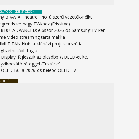
GUTÓBBI BEJEGYZÉSEK
ny BRAVIA Theatre Trio: újszerű vezeték-nélküli
ngrendszer nagy TV-khez (Frissítve)
R10+ ADVANCED: először 2026-os Samsung TV-ken
ime Video streaming tartalmakkal
IMI TITAN Noir: a 4K házi projektorszéria
gfizethetőbb tagja
 Display: fejlesztik az olcsóbb WOLED-et két
ykibocsátó réteggel (Frissítve)
 OLED B6: a 2026-os belépő OLED TV
RDETÉS