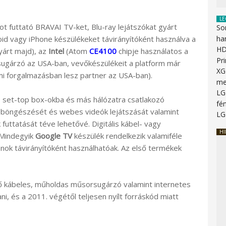
LE
ot futtató BRAVAI TV-ket, Blu-ray lejátszókat gyárt
So
id vagy iPhone készülékeket távirányítóként használva a
ha
HD
yárt majd), az
Intel
(Atom
CE4100
chipje használatos a
Pr
gárzó az USA-ban, vevőkészülékeit a platform már
XG
mi forgalmazásban lesz partner az USA-ban).
me
LG
, set-top box-okba és más hálózatra csatlakozó
fén
 böngészését és webes videók lejátszását valamint
LG
futtatását téve lehetővé. Digitális kábel- vagy
HI
 Mindegyik
Google TV
készülék rendelkezik valamiféle
nok távirányítóként használhatóak. Az első termékek
 kábeles, műholdas műsorsugárzó valamint internetes
ani, és a 2011. végétől teljesen nyílt forráskód miatt