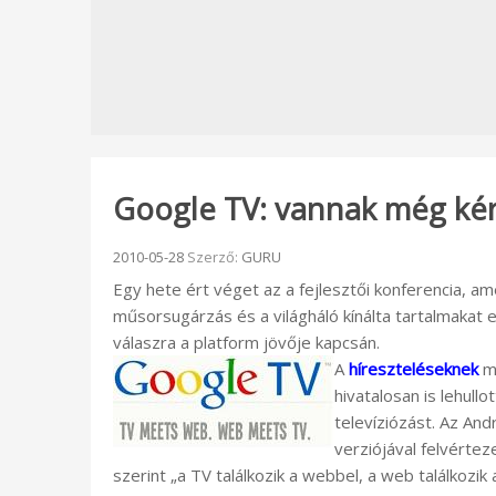
Google TV: vannak még kér
Beküldve:
2010-05-28
Szerző:
GURU
Egy hete ért véget az a fejlesztői konferencia, am
műsorsugárzás és a világháló kínálta tartalmakat 
válaszra a platform jövője kapcsán.
A
híreszteléseknek
me
hivatalosan is lehullo
televíziózást. Az And
verziójával felvérte
szerint „a TV találkozik a webbel, a web találkozik