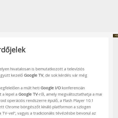
HI
dőjelek
elyen hivatalosan is bemutatkozott a televíziós
együtt kezelő
Google TV
, de sok kérdés vár még
gfelelően a múlt heti
Google I/O
konferencián
tt a lepel a
Google TV
-ről, amely megváltoztathatja a mai
roid operációs rendszerre épülő, a Flash Player 10.1
zett Chrome böngészőt kínáló platformon a szlogen
 a TV-vel”, vagyis a tradicionális tévézésbe bevonul az