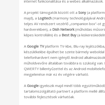
internet funkcionalitása és a webes alkalmazások.
A projekt támogatók között ott a
Sony
(a platform
majd), a
Logitech
(Harmony technológiájával Andro
teljes AV rendszert vezérlő „companion box”-ot g
hardverekben), a
Dish Network
(műholdas műsorsu
képes kontrollálni) és a
Best Buy
(a kiskereskedel
A
Google TV
platform TV-kbe, Blu-ray lejátszókba
készülékekbe épülhet be szinte bármely weboldal
telefonhardvert nem igénylő Android alkalmazások 
műholdvevőre általában továbbra is szükség van.
QWERTY billentyűzettel és az Android mobiltelefo
megjelenése már ez év végére várható.
A
Google
igyekszik majd minél több együttműködő
tartalomszolgáltató partnert a platform mellé állít
további fejlesztések várhatóak.