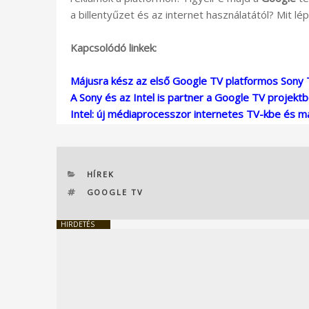
a billentyűzet és az internet használatától? Mit lé
Kapcsolódó linkek:
Májusra kész az első Google TV platformos Sony 
A Sony és az Intel is partner a Google TV projekt
Intel: új médiaprocesszor internetes TV-kbe és 
KATEGÓRIÁK
HÍREK
CÍMKÉK
GOOGLE TV
HIRDETÉS