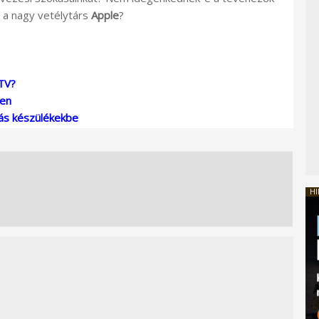
p a nagy vetélytárs
Apple
?
TV?
ben
más készülékekbe
HI