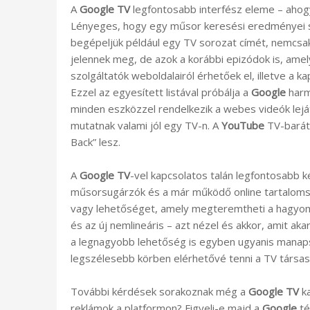
A
Google TV
legfontosabb interfész eleme – ahog
Lényeges, hogy egy műsor keresési eredményei 
begépeljük például egy TV sorozat címét, nemcsa
jelennek meg, de azok a korábbi epizódok is, amel
szolgáltatók weboldalairól érhetőek el, illetve a k
Ezzel az egyesített listával próbálja a
Google
harm
minden eszközzel rendelkezik a webes videók leját
mutatnak valami jól egy TV-n. A
YouTube
TV-barát 
Back” lesz.
A
Google TV
-vel kapcsolatos talán legfontosabb 
műsorsugárzók és a már működő online tartalomsz
vagy lehetőséget, amely megteremtheti a hagyomán
és az új nemlineáris – azt nézel és akkor, amit ak
a legnagyobb lehetőség is egyben ugyanis manap
legszélesebb körben elérhetővé tenni a TV társaság
További kérdések sorakoznak még a
Google TV
ka
reklámok a platformon? Figyeli-e majd a
Google
té