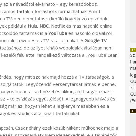
y az a névadótól elvárható – egy keresődoboz.
számos tartalomforrásból származhatnak. Amint
k a TV-ben bemutatásra kerülő következő epizódok
yek például a
Hulu, NBC, Netflix
és más hasonló online
apcsolódó tartalmak is a
YouTube
és hasonló oldalakról.
onizálni a webes és TV-s tartalmakat. A
Google TV
szásához, de az ilyet kínáló weboldalak általában nem
L
kezelői felülettel rendelkező változata a „YouTube Lean
Sz
ha
ma
le
kérdés, hogy mit szolnak majd hozzá a TV társaságok, a
G
olgáltatók. Legyőzendő versenytársat látnak-e benne,
z 
yos lineáris – azt nézel és akkor, amit sugároznak –
G
arsz – televíziózás együttélését. A legnagyobb kihívás és
(Fr
ság már az, hogyan lehet a legkényelmesebben és a
HI
ok és stúdiók által kínált tartalmakat.
pcsán. Csak néhány ezek közül: Miként működnek majd a
vézési szokásainkat? Nem idegenkednek-e a tévénézők