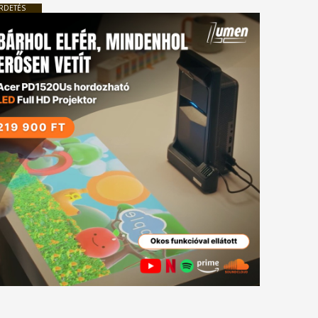
RDETÉS
tkező
gyzés