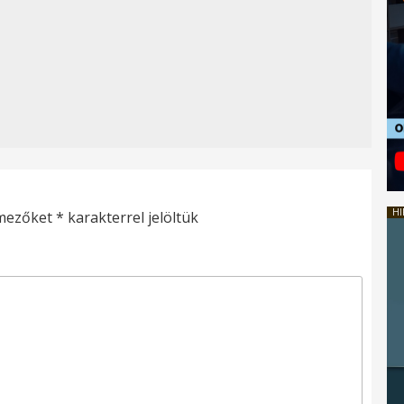
HI
 mezőket
*
karakterrel jelöltük