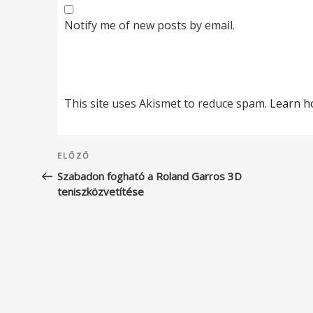
Notify me of new posts by email.
This site uses Akismet to reduce spam.
Learn h
Bejegyzés
Korábbi
ELŐZŐ
navigáció
bejegyzés
Szabadon fogható a Roland Garros 3D
teniszközvetítése