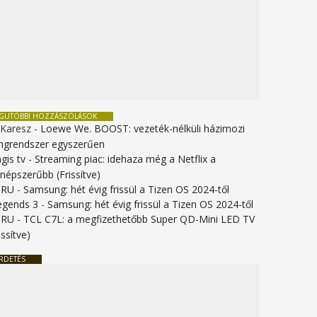
EGUTÓBBI HOZZÁSZÓLÁSOK
 Karesz
-
Loewe We. BOOST: vezeték-nélküli házimozi
ngrendszer egyszerűen
gis tv
-
Streaming piac: idehaza még a Netflix a
gnépszerűbb (Frissítve)
URU
-
Samsung: hét évig frissül a Tizen OS 2024-től
legends 3
-
Samsung: hét évig frissül a Tizen OS 2024-től
URU
-
TCL C7L: a megfizethetőbb Super QD-Mini LED TV
issítve)
RDETÉS