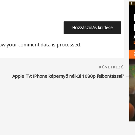
HI
ow your comment data is processed.
Köve
KÖVETKEZŐ
beje
Apple TV: iPhone képernyő nélkül 1080p felbontással?