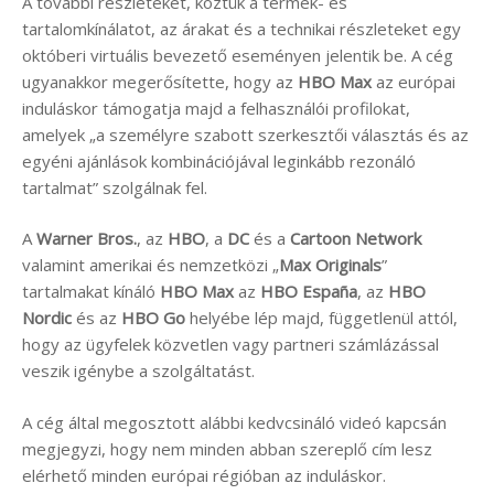
A további részleteket, köztük a termék- és
tartalomkínálatot, az árakat és a technikai részleteket egy
októberi virtuális bevezető eseményen jelentik be. A cég
ugyanakkor megerősítette, hogy az
HBO Max
az európai
induláskor támogatja majd a felhasználói profilokat,
amelyek „a személyre szabott szerkesztői választás és az
egyéni ajánlások kombinációjával leginkább rezonáló
tartalmat” szolgálnak fel.
A
Warner Bros.
, az
HBO
, a
DC
és a
Cartoon Network
valamint amerikai és nemzetközi „
Max Originals
”
tartalmakat kínáló
HBO Max
az
HBO España
, az
HBO
Nordic
és az
HBO Go
helyébe lép majd, függetlenül attól,
hogy az ügyfelek közvetlen vagy partneri számlázással
veszik igénybe a szolgáltatást.
A cég által megosztott alábbi kedvcsináló videó kapcsán
megjegyzi, hogy nem minden abban szereplő cím lesz
elérhető minden európai régióban az induláskor.