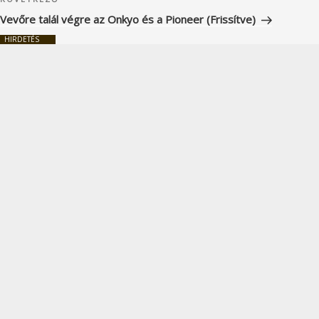
Következő
bejegyzés
Vevőre talál végre az Onkyo és a Pioneer (Frissítve)
HIRDETÉS