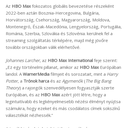
Az
HBO Max
fokozatos globális bevezetése részeként
2022-ben aztán Bosznia-Hercegovina, Bulgária,
Horvátország, Csehország, Magyarország, Moldova,
Montenegró, Észak-Macedónia, Lengyelország, Portugália,
Románia, Szerbia, Szlovákia és Szlovénia. kerülnek fel a
streaming szolgáltatás térképére, majd még jövőre
további országokban válik elérhetővé.
Johannes Larcher
, az
HBO Max International
feje szerint:
„Ez egy történelmi pillanat, amikor az
HBO Max
Európában
landol. A
WarnerMedia
filmjeit és sorozatait, mint a
Harry
Potter
, a
Trónok harca
és az
Agymenők
(
The Big Bang
Theory
) a rajongók szenvedélyesen fogyasztják szerte
Európában, és az
HBO Max
azért jött létre, hogy a
legintuitívabb és legkényelmesebb nézési élményt nyújtsa
számukra, hogy ezeket és más csodálatos címek sokszínű
választékát nézhessék.”