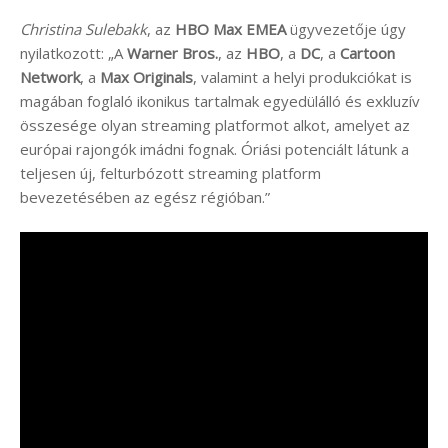
Christina Sulebakk
, az
HBO Max EMEA
ügyvezetője úgy
nyilatkozott: „A
Warner Bros.
, az
HBO
, a
DC
, a
Cartoon
Network
, a
Max Originals
, valamint a helyi produkciókat is
magában foglaló ikonikus tartalmak egyedülálló és exkluzív
összesége olyan streaming platformot alkot, amelyet az
európai rajongók imádni fognak. Óriási potenciált látunk a
teljesen új, felturbózott streaming platform
bevezetésében az egész régióban.”