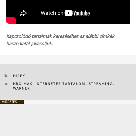
Kapcsolódó tartalmak kereséséhez az alábbi címkék
használatát javasoljuk.
KATEGÓRIÁK
HÍREK
CÍMKÉK
HBO MAX
,
INTERNETES TARTALOM
,
STREAMING
,
WARNER
HIRDETÉS