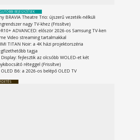
GUTÓBBI BEJEGYZÉSEK
ny BRAVIA Theatre Trio: újszerű vezeték-nélküli
ngrendszer nagy TV-khez (Frissítve)
R10+ ADVANCED: először 2026-os Samsung TV-ken
ime Video streaming tartalmakkal
IMI TITAN Noir: a 4K házi projektorszéria
gfizethetőbb tagja
 Display: fejlesztik az olcsóbb WOLED-et két
ykibocsátó réteggel (Frissítve)
 OLED B6: a 2026-os belépő OLED TV
RDETÉS