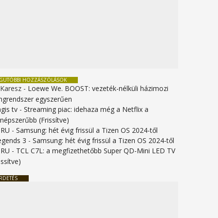
EGUTÓBBI HOZZÁSZÓLÁSOK
 Karesz
-
Loewe We. BOOST: vezeték-nélküli házimozi
ngrendszer egyszerűen
gis tv
-
Streaming piac: idehaza még a Netflix a
gnépszerűbb (Frissítve)
URU
-
Samsung: hét évig frissül a Tizen OS 2024-től
legends 3
-
Samsung: hét évig frissül a Tizen OS 2024-től
URU
-
TCL C7L: a megfizethetőbb Super QD-Mini LED TV
issítve)
RDETÉS