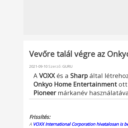
Vevőre talál végre az Onkyo
Beküldve:
2021-09-10
Szerző:
GURU
A
VOXX
és a
Sharp
által létreho
Onkyo Home Entertainment
ott
Pioneer
márkanév használatával
Frissítés:
A
VOXX International Corporation hivatalosan is be