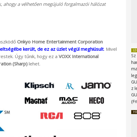
lik, ahogy a vélhetően megújuló forgalmazói hálózat
küszködő
Onkyo Home Entertainment Corporation
tségébe került, de ez az üzlet végül meghiúsult
. Mivel
L
Sz
erestek. Úgy tűnik, hogy ez a
VOXX International
ha
ation (Sharp)
lehet.
ma
le
G
z 
G
(Fr
HI