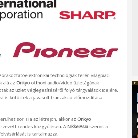
zórakoztatóelektronikai technológiák terén világpiaci
k alá az
Onkyo
otthoni audio/video üzletágának
HI
ak az üzlet véglegesítéséről folyó tárgyalások idejére.
 is kötöttek a javasolt tranzakció előmozdítása
rülhet sor. Ha az létrejön, akkor az
Onkyo
tervezett rendes közgyűlésen. A
NikkeiAsia
szerint a
felvásárlását is tartalmazza.