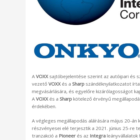
A
VOXX
sajtóbejelentése szerint az autóipari és s
vezető
VOXX
és a
Sharp
szándéknyilatkozatot írta
megvásárlására, és egyelőre kizárólagosságot kapt
A
VOXX
és a
Sharp
kötelező érvényű megállapodást
érdekében.
A végleges megállapodás aláírására május 20-án ke
részvényesei elé terjesztik a 2021. június 25-re 
tranzakció a
Pioneer
és az
Integra
leányvállalatok 