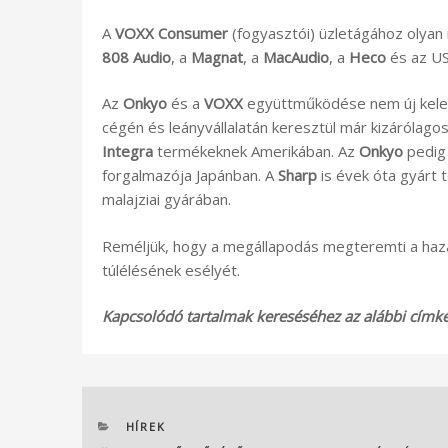
A
VOXX Consumer
(fogyasztói) üzletágához olyan
808 Audio
, a
Magnat
, a
MacAudio
, a
Heco
és az US
Az
Onkyo
és a
VOXX
együttműködése nem új keletű
cégén és leányvállalatán keresztül már kizárólago
Integra
termékeknek Amerikában. Az
Onkyo
pedig
forgalmazója Japánban. A
Sharp
is évek óta gyárt 
malajziai gyárában.
Reméljük, hogy a megállapodás megteremti a hazá
túlélésének esélyét.
Kapcsolódó tartalmak kereséséhez az alábbi címkék
KATEGÓRIÁK
HÍREK