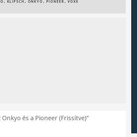
MO
,
KLIPSCH
,
ONKYO
,
PIONEER
,
VOXX
 Onkyo és a Pioneer (Frissítve)”