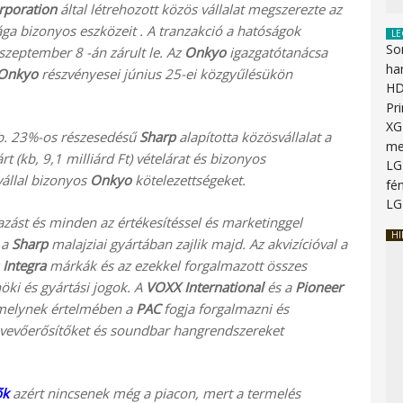
rporation
által létrehozott közös vállalat megszerezte az
ga bizonyos eszközeit . A tranzakció a hatóságok
LE
So
 szeptember 8 -án zárult le. Az
Onkyo
igazgatótanácsa
ha
Onkyo
részvényesei június 25-ei közgyűlésükön
HD
Pr
XG
b. 23%-os részesedésű
Sharp
alapította közösvállalat a
me
rt (kb, 9,1 milliárd Ft) vételárat és bizonyos
LG
vállal bizonyos
Onkyo
kötelezettségeket.
fén
LG
azást és minden az értékesítéssel és marketinggel
HI
 a
Sharp
malajziai gyártában zajlik majd. Az akvizícióval a
z
Integra
márkák és az ezekkel forgalmazott összes
ki és gyártási jogok. A
VOXX International
és a
Pioneer
 melynek értelmében a
PAC
fogja forgalmazni és
vevőerősítőket és soundbar hangrendszereket
ők
azért nincsenek még a piacon, mert a termelés