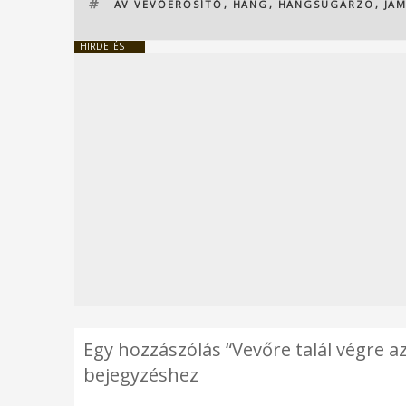
CÍMKÉK
AV VEVŐERŐSÍTŐ
,
HANG
,
HANGSUGÁRZÓ
,
JA
HIRDETÉS
Egy hozzászólás “Vevőre talál végre az
bejegyzéshez