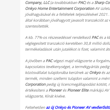
Company, LLC
(a továbbiakban
PAC
) és a
Sharp Co
Onkyo Home Entertainment Corporation
AV üzletá
jóváhagyásával és a feltételek teljesülésével 2021.
által korábban jóváhagyott javasolt tranzakciót az
szentesítették.
A kb. 77%-os részesedéssel rendelkező
PAC
és a k
véglegesített tranzakció keretében 30,8 millió dollá
termékeladások után jutalékot is fizet, valamint át
A jövőben a
PAC
végezi majd világszerte a forgalm
kapcsolatos tevékenységet, a termékgyártás pedig
közösvállalat tulajdonába kerülnek az
Onkyo
és a
termék, minden szellemi tulajdon valamint a mérnö
Corporation
pedig új licencmegállapodást kötött,
értékesíteni a
Pioneer
és
Pioneer Elite
márkájú AV 
világszerte, Kínát kivéve.
Feltehetően
az új Onkyo és Pioneer AV vevőerősít