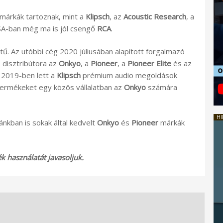
 márkák tartoznak, mint a
Klipsch
, az
Acoustic Research
, a
A-ban még ma is jól csengő
RCA
.
. Az utóbbi cég 2020 júliusában alapított forgalmazó
s disztribútora az
Onkyo
, a
Pioneer
, a
Pioneer Elite
és az
 2019-ben lett a
Klipsch
prémium audio megoldások
termékeket egy közös vállalatban az
Onkyo
számára
HI
nkban is sokak által kedvelt
Onkyo
és
Pioneer
márkák
 használatát javasoljuk.