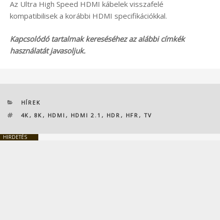
Az Ultra High Speed HDMI kábelek visszafelé
kompatibilisek a korábbi HDMI specifikációkkal.
Kapcsolódó tartalmak kereséséhez az alábbi címkék
használatát javasoljuk.
KATEGÓRIÁK
HÍREK
CÍMKÉK
4K
,
8K
,
HDMI
,
HDMI 2.1
,
HDR
,
HFR
,
TV
HIRDETÉS