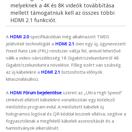
melyeknek a 4K és 8K videók továbbítása
mellett támogatniuk kell az összes többi
HDMI 2.1 funkciót.
A
HDMI 2.0
specifikációban még alkalmazott TMDS
jelátviteli technológiát a
HDMI 2.1
-ben egy új, úgynevezett
Fixed Rate Link (FRL) rendszer váltja fel, amivel lehetővé
válik a video-sávszélesség 18 Gigabit/szekundumról 48
Gigabit/szekundumra növelése. Főleg ezért van szükség
az új kábelekre a
HDMI 2.1
biztosította előnyök
kihasználásához.
A
HDMI Fórum bejelentése
szerint az „Ultra High Speed”
címkével ellátott kábelekre vonatkozóan egy kötelező
minősítési program indul. A minősített kábelek új
hologramos logóval és QR kóddal lesznek ellátva, segítve a
fogyasztóknak a megfelelő kábelek azonosítását és a
hamisítványok elkerülését.