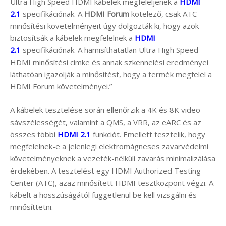
Ultra High Speed HDMI kábelek megfeleljenek a
HDMI
2.1
specifikációnak. A
HDMI Forum
kötelező, csak ATC
minősítési követelményeit úgy dolgozták ki, hogy azok
biztosítsák a kábelek megfelelnek a
HDMI
2.1
specifikációnak. A hamisíthatatlan Ultra High Speed
HDMI minősítési címke és annak szkennelési eredményei
láthatóan igazolják a minősítést, hogy a termék megfelel a
HDMI Forum követelményei.”
A kábelek tesztelése során ellenőrzik a 4K és 8K video-
sávszélességét, valamint a QMS, a VRR, az eARC és az
összes többi
HDMI 2.1
funkciót. Emellett tesztelik, hogy
megfelelnek-e a jelenlegi elektromágneses zavarvédelmi
követelményeknek a vezeték-nélküli zavarás minimalizálása
érdekében. A tesztelést egy HDMI Authorized Testing
Center (ATC), azaz minősített HDMI tesztközpont végzi. A
kábelt a hosszúságától függetlenül be kell vizsgálni és
minősíttetni.