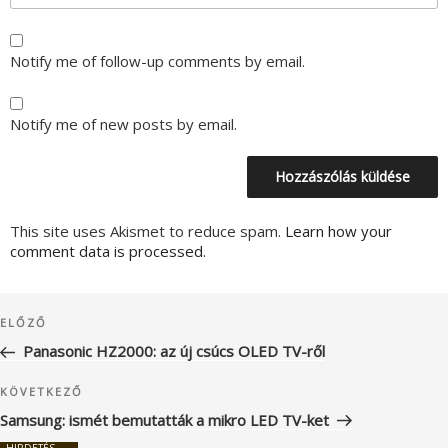
Notify me of follow-up comments by email.
Notify me of new posts by email.
This site uses Akismet to reduce spam.
Learn how your
comment data is processed.
Bejegyzés
Korábbi
ELŐZŐ
navigáció
bejegyzés
Panasonic HZ2000: az új csúcs OLED TV-ről
Következő
KÖVETKEZŐ
bejegyzés
Samsung: ismét bemutatták a mikro LED TV-ket
HIRDETÉS