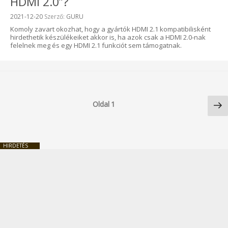
HDMI 2.0”?
Beküldve:
2021-12-20
Szerző:
GURU
Komoly zavart okozhat, hogy a gyártók HDMI 2.1 kompatibilisként
hirdethetik készülékeiket akkor is, ha azok csak a HDMI 2.0-nak
felelnek meg és egy HDMI 2.1 funkciót sem támogatnak.
Bejegyzések
Kö
lapozása
Oldal
1
ol
HIRDETÉS