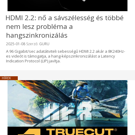
HDMI 2.2: nő a sávszélesség és többé
nem lesz probléma a
hangszinkronizálás
Beküldve:
2025-01-08
Szerző:
GURU
A 96 Gigabit/sec adatátviteli sebességű HDMI 2.2 akár a 8K240Hz-
es videót is támogatja, a hang-képszinkronizálást a Latency
Indication Protocol (LIP) javítja.
HÍREK