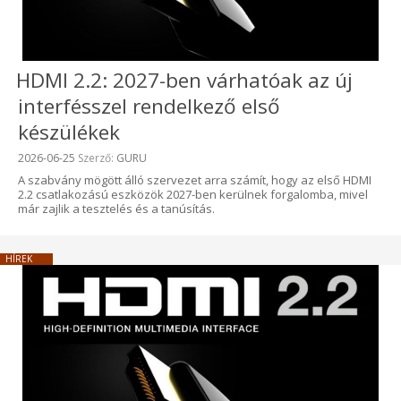
HDMI 2.2: 2027-ben várhatóak az új
interfésszel rendelkező első
készülékek
Beküldve:
2026-06-25
Szerző:
GURU
A szabvány mögött álló szervezet arra számít, hogy az első HDMI
2.2 csatlakozású eszközök 2027-ben kerülnek forgalomba, mivel
már zajlik a tesztelés és a tanúsítás.
HÍREK