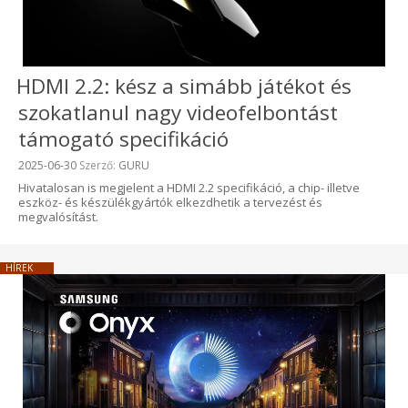
HDMI 2.2: kész a simább játékot és
szokatlanul nagy videofelbontást
támogató specifikáció
Beküldve:
2025-06-30
Szerző:
GURU
Hivatalosan is megjelent a HDMI 2.2 specifikáció, a chip- illetve
eszköz- és készülékgyártók elkezdhetik a tervezést és
megvalósítást.
HÍREK