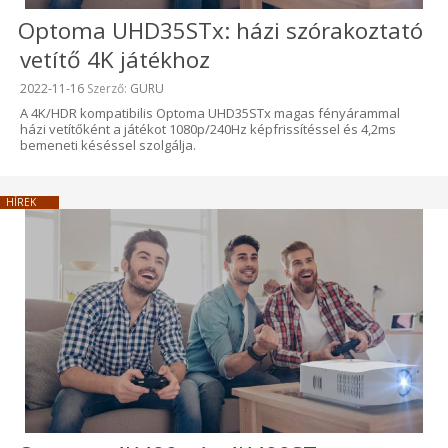
Optoma UHD35STx: házi szórakoztató
vetítő 4K játékhoz
Beküldve:
2022-11-16
Szerző:
GURU
A 4K/HDR kompatibilis Optoma UHD35STx magas fényárammal
házi vetítőként a játékot 1080p/240Hz képfrissítéssel és 4,2ms
bemeneti késéssel szolgálja.
HÍREK