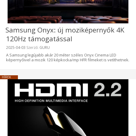
Samsung Onyx: új moziképernyők 4K
120Hz támogatással
Beküldve:
2025-04-03
Szerző:
GURU
A Samsung legújabb akár 20 méter széles Onyx Cinema LED
képernyőivel a mozik 120 képkocka/mp HFR filmeket is vetíthetnek.
HÍREK