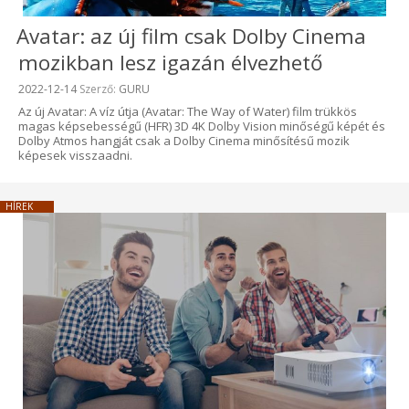
Avatar: az új film csak Dolby Cinema
mozikban lesz igazán élvezhető
Beküldve:
2022-12-14
Szerző:
GURU
Az új Avatar: A víz útja (Avatar: The Way of Water) film trükkös
magas képsebességű (HFR) 3D 4K Dolby Vision minőségű képét és
Dolby Atmos hangját csak a Dolby Cinema minősítésű mozik
képesek visszaadni.
HÍREK