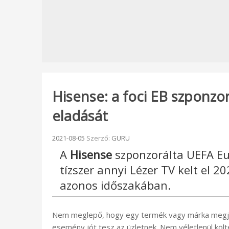
Hisense: a foci EB szponzo
eladását
Beküldve:
2021-08-05
Szerző:
GURU
A
Hisense
szponzorálta UEFA Eu
tízszer annyi Lézer TV kelt el 20
azonos időszakában.
Nem meglepő, hogy egy termék vagy márka megjele
esemény jót tesz az üzletnek. Nem véletlenül köl