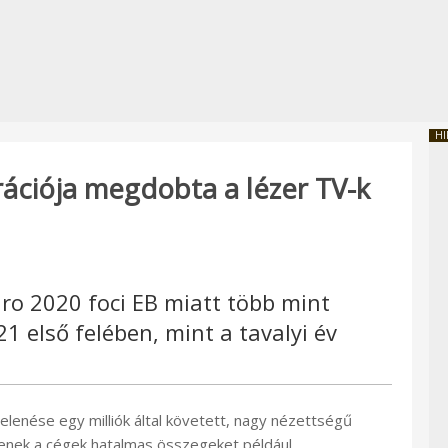
HI
rációja megdobta a lézer TV-k
ro 2020 foci EB miatt több mint
21 első felében, mint a tavalyi év
nése egy milliók által követett, nagy nézettségű
tenek a cégek hatalmas összegeket például