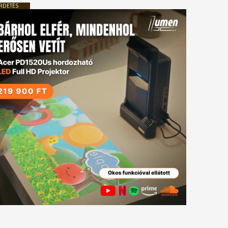
RDETÉS
tkező
gyzés