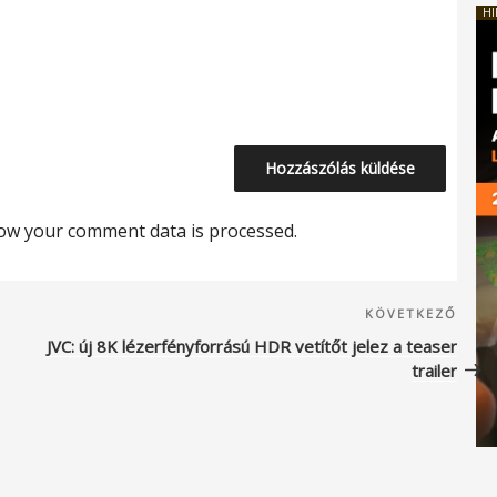
HI
ow your comment data is processed.
Köve
KÖVETKEZŐ
beje
JVC: új 8K lézerfényforrású HDR vetítőt jelez a teaser
trailer