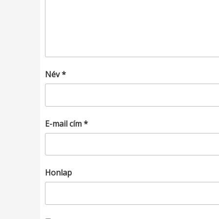
Név
*
E-mail cím
*
Honlap