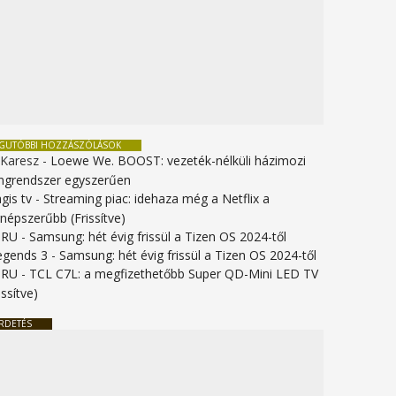
EGUTÓBBI HOZZÁSZÓLÁSOK
 Karesz
-
Loewe We. BOOST: vezeték-nélküli házimozi
ngrendszer egyszerűen
gis tv
-
Streaming piac: idehaza még a Netflix a
gnépszerűbb (Frissítve)
URU
-
Samsung: hét évig frissül a Tizen OS 2024-től
legends 3
-
Samsung: hét évig frissül a Tizen OS 2024-től
URU
-
TCL C7L: a megfizethetőbb Super QD-Mini LED TV
issítve)
RDETÉS