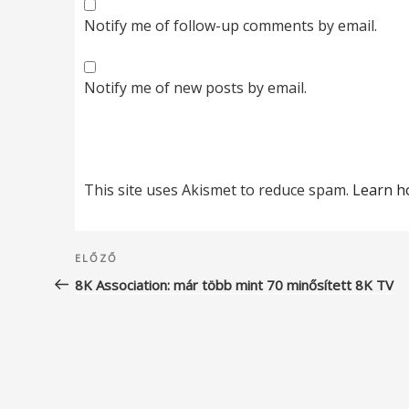
Notify me of follow-up comments by email.
Notify me of new posts by email.
This site uses Akismet to reduce spam.
Learn h
Bejegyzés
Korábbi
ELŐZŐ
navigáció
bejegyzés
8K Association: már több mint 70 minősített 8K TV