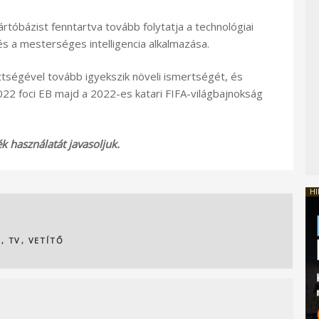
tóbázist fenntartva tovább folytatja a technológiai
és a mesterséges intelligencia alkalmazása.
ettségével tovább igyekszik növeli ismertségét, és
022 foci EB majd a 2022-es katari FIFA-világbajnokság
 használatát javasoljuk.
HI
L
,
TV
,
VETÍTŐ