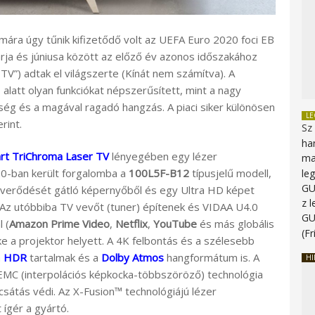
ára úgy tűnik kifizetődő volt az UEFA Euro 2020 foci EB
rja és júniusa között az előző év azonos időszakához
TV”) adtak el világszerte (Kínát nem számítva). A
alatt olyan funkciókat népszerűsített, mint a nagy
ség és a magával ragadó hangzás. A piaci siker különösen
L
rint.
Sz
ha
rt TriChroma Laser TV
lényegében egy lézer
ma
20-ban került forgalomba a
100L5F-B12
típusjelű modell,
le
G
zaverődését gátló képernyőből és egy Ultra HD képet
z 
áll. Az utóbbiba TV vevőt (tuner) építenek és VIDAA U4.0
G
 (
Amazon Prime Video
,
Netflix
,
YouTube
és más globális
(Fr
mke a projektor helyett. A 4K felbontás és a szélesebb
a
HDR
tartalmak és a
Dolby Atmos
hangformátum is. A
HI
MC (interpolációs képkocka-többszöröző) technológia
csátás védi. Az X-Fusion™ technológiájú lézer
 ígér a gyártó.