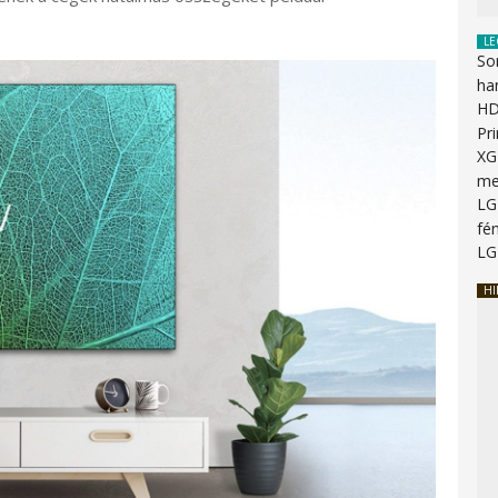
LE
So
ha
HD
Pr
XG
me
LG
fén
LG
HI