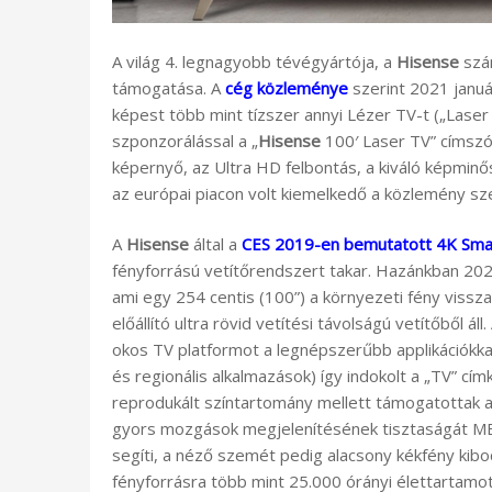
A világ 4. legnagyobb tévégyártója, a
Hisense
szám
támogatása. A
cég közleménye
szerint 2021 januá
képest több mint tízszer annyi Lézer TV-t („Laser 
szponzorálással a „
Hisense
100′ Laser TV” címszó 
képernyő, az Ultra HD felbontás, a kiváló képminő
az európai piacon volt kiemelkedő a közlemény sze
A
Hisense
által a
CES 2019-en bemutatott 4K Sma
fényforrású vetítőrendszert takar. Hazánkban 20
ami egy 254 centis (100”) a környezeti fény viss
előállító ultra rövid vetítési távolságú vetítőből 
okos TV platformot a legnépszerűbb applikációkkal
és regionális alkalmazások) így indokolt a „TV” cí
reprodukált színtartomány mellett támogatottak 
gyors mozgások megjelenítésének tisztaságát ME
segíti, a néző szemét pedig alacsony kékfény kibo
fényforrásra több mint 25.000 órányi élettartamot