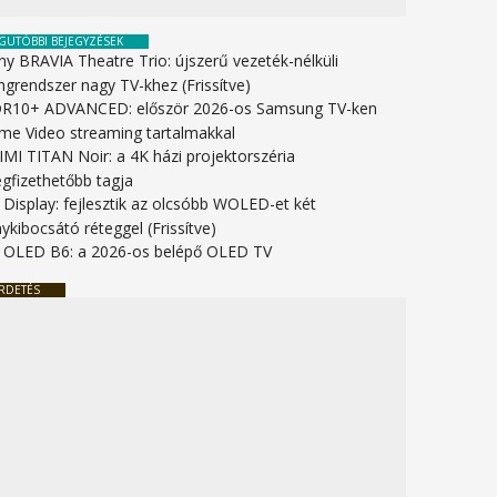
GUTÓBBI BEJEGYZÉSEK
ny BRAVIA Theatre Trio: újszerű vezeték-nélküli
ngrendszer nagy TV-khez (Frissítve)
R10+ ADVANCED: először 2026-os Samsung TV-ken
ime Video streaming tartalmakkal
IMI TITAN Noir: a 4K házi projektorszéria
gfizethetőbb tagja
 Display: fejlesztik az olcsóbb WOLED-et két
ykibocsátó réteggel (Frissítve)
 OLED B6: a 2026-os belépő OLED TV
RDETÉS