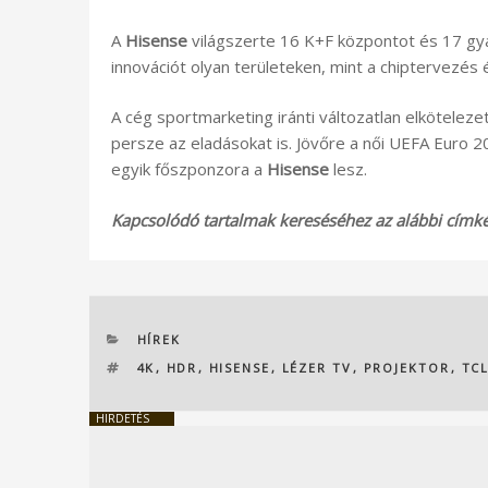
A
Hisense
világszerte 16 K+F központot és 17 gyár
innovációt olyan területeken, mint a chiptervezés 
A cég sportmarketing iránti változatlan elkötelez
persze az eladásokat is. Jövőre a női UEFA Euro 2
egyik főszponzora a
Hisense
lesz.
Kapcsolódó tartalmak kereséséhez az alábbi címkék
KATEGÓRIÁK
HÍREK
CÍMKÉK
4K
,
HDR
,
HISENSE
,
LÉZER TV
,
PROJEKTOR
,
TC
HIRDETÉS