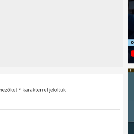
HI
 mezőket
*
karakterrel jelöltük