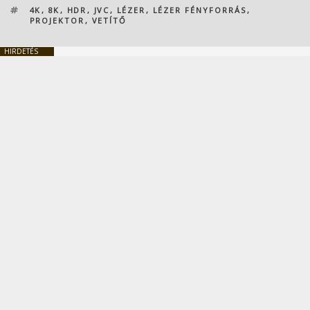
CÍMKÉK
4K
,
8K
,
HDR
,
JVC
,
LÉZER
,
LÉZER FÉNYFORRÁS
,
PROJEKTOR
,
VETÍTŐ
HIRDETÉS