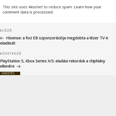
This site uses Akismet to reduce spam.
Learn how your
comment data is processed.
Bejegyzés
Korábbi
ELŐZŐ
navigáció
bejegyzés
Hisense: a foci EB szponzorációja megdobta a lézer TV-k
eladását
Következő
KÖVETKEZŐ
bejegyzés
PlayStation 5, Xbox Series X/S: eladási rekordok a chiphiány
ellenére
HIRDETÉS