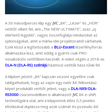
A 30 másodperces klip egy
JVC
„8K”, „Lézer” és „HDR”
vetítőt villant fel, ami „The NEW ULTIMATE”, azaz „új
elérhető legjobb”, vagyis összefoglalja mindazokat az
újdonságokat, amit a márka idei projektoraitól várhatunk.
Ezek közül a legfontosabb a
BLU-Escent
lézerfényforrás
alkalmazása lesz, amit eddig a gyártó csak PRO
vizualizációs vetítőiben használt. A videó végén a 2018-as
DLA-N (DLA-RS) szériájú
házimozi vetítők háza tűnik fel.
A klipben jelzett „8K” kapcsán viszont egyelőre csak
találgathatunk, hogy az vajon egy natív 8K felbontású
képet produkáló vetítőt jelent, vagy a
DLA-NX9
/
DLA-
RS3000
csúcsmodellben is alkalmazott
JVC
8K e-shift
technológiára utal, ami a képpontok átlós 0,5 pixeles
eltolásával duplázza meg azok számát és pszeudo-8K