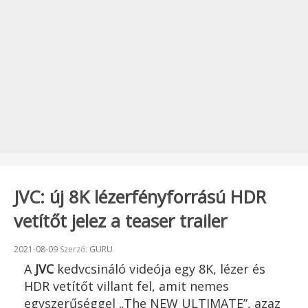
JVC: új 8K lézerfényforrású HDR
vetítőt jelez a teaser trailer
Beküldve:
2021-08-09
Szerző:
GURU
A
JVC
kedvcsináló videója egy 8K, lézer és
HDR vetítőt villant fel, amit nemes
egyszerűséggel „The NEW ULTIMATE”, azaz