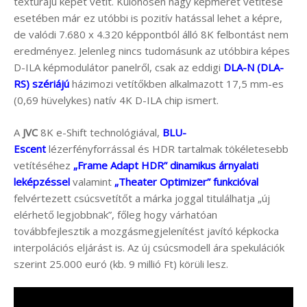
textúrájú képet vetít. Különösen nagy képméret vetítése
esetében már ez utóbbi is pozitív hatással lehet a képre,
de valódi 7.680 x 4.320 képpontból álló 8K felbontást nem
eredményez. Jelenleg nincs tudomásunk az utóbbira képes
D-ILA képmodulátor panelről, csak az eddigi
DLA-N (DLA-
RS) szériájú
házimozi vetítőkben alkalmazott 17,5 mm-es
(0,69 hüvelykes) natív 4K D-ILA chip ismert.
A
JVC
8K e-Shift technológiával,
BLU-
Escent
lézerfényforrással és HDR tartalmak tökéletesebb
vetítéséhez
„Frame Adapt HDR” dinamikus árnyalati
leképzéssel
valamint
„Theater Optimizer” funkcióval
felvértezett csúcsvetítőt a márka joggal titulálhatja „új
elérhető legjobbnak”, főleg hogy várhatóan
továbbfejlesztik a mozgásmegjelenítést javító képkocka
interpolációs eljárást is. Az új csúcsmodell ára spekulációk
szerint 25.000 euró (kb. 9 millió Ft) körüli lesz.