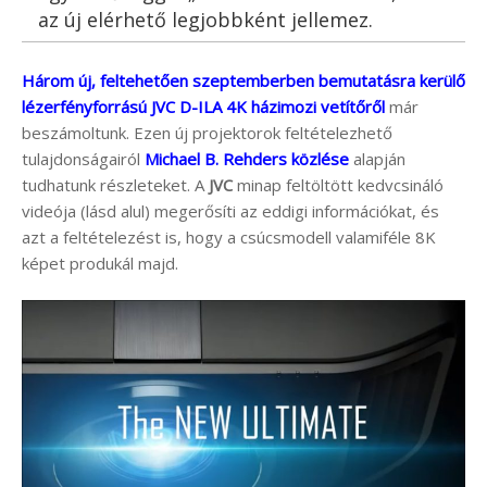
az új elérhető legjobbként jellemez.
Három új, feltehetően szeptemberben bemutatásra kerülő
lézerfényforrású JVC D-ILA 4K házimozi vetítőről
már
beszámoltunk. Ezen új projektorok feltételezhető
tulajdonságairól
Michael B. Rehders közlése
alapján
tudhatunk részleteket. A
JVC
minap feltöltött kedvcsináló
videója (lásd alul) megerősíti az eddigi információkat, és
azt a feltételezést is, hogy a csúcsmodell valamiféle 8K
képet produkál majd.