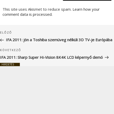
This site uses Akismet to reduce spam.
Learn how your
comment data is processed.
Bejegyzés
Korábbi
ELŐZŐ
navigáció
bejegyzés
IFA 2011: jön a Toshiba szemüveg nélküli 3D TV-je Európába
Következő
KÖVETKEZŐ
bejegyzés
IFA 2011: Sharp Super Hi-Vision 8K4K LCD képernyő demó
HIRDETÉS