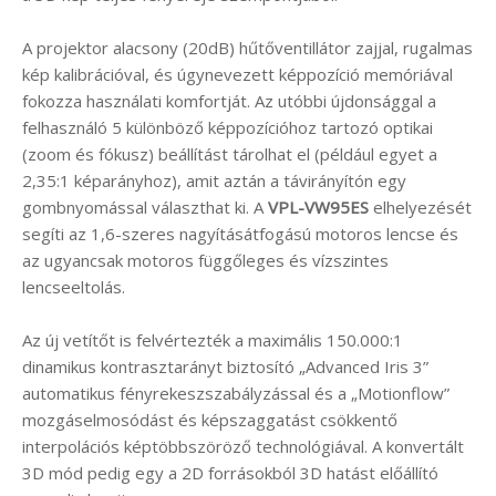
A projektor alacsony (20dB) hűtőventillátor zajjal, rugalmas
kép kalibrációval, és úgynevezett képpozíció memóriával
fokozza használati komfortját. Az utóbbi újdonsággal a
felhasználó 5 különböző képpozícióhoz tartozó optikai
(zoom és fókusz) beállítást tárolhat el (például egyet a
2,35:1 képarányhoz), amit aztán a távirányítón egy
gombnyomással választhat ki. A
VPL-VW95ES
elhelyezését
segíti az 1,6-szeres nagyításátfogású motoros lencse és
az ugyancsak motoros függőleges és vízszintes
lencseeltolás.
Az új vetítőt is felvértezték a maximális 150.000:1
dinamikus kontrasztarányt biztosító „Advanced Iris 3”
automatikus fényrekeszszabályzással és a „Motionflow”
mozgáselmosódást és képszaggatást csökkentő
interpolációs képtöbbszöröző technológiával. A konvertált
3D mód pedig egy a 2D forrásokból 3D hatást előállító