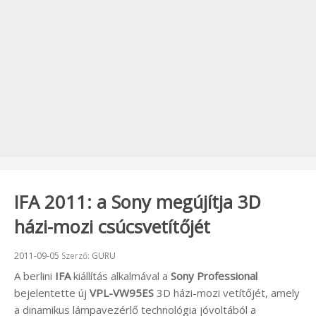
IFA 2011: a Sony megújítja 3D
házi-mozi csúcsvetítőjét
Beküldve:
2011-09-05
Szerző:
GURU
A berlini
IFA
kiállítás alkalmával a
Sony Professional
bejelentette új
VPL-VW95ES
3D házi-mozi vetítőjét, amely
a dinamikus lámpavezérlő technológia jóvoltából a