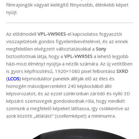
filmrajongók vágyait kielégítő fényesebb, élénkebb képet
nyújt.
Az elődmodell
VPL-VW90ES
-el kapcsolatos fogyasztói
visszajelzések gondos figyelembevételével, és az ennek
megfelelően elvégzett változtatásokkal a
Sony
biztosítottnak látja, hogy a
VPL-VW95ES
a lehető legjobb
házi-mozi élményt nyújtja a nézők számára. Az új vetítőben
is gyors képfrissítésű, 1920×1080 pixel felbontású
SXRD
(
LCOS
)
képmodulátor panelek állítják elő az éles és
homogén másodpercenként 240 képkockából álló
képsorozatot, és az ezzel szinkronban záródó és nyíló 3D
képzáró szemüvegek gondoskodnak róla, hogy mindkét
szemünk a megfelelő képeket láthassa, így csökkentve az
azok közötti „átlátást” (szellemképet) a minimumra.