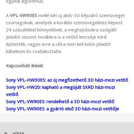
egyedi algoritmus.
A
VPL-VW95ES
mellé két új aktív 3D képzáró szemüveget
csomagolnak, amelyek a korábbi szemüvegekhez képest
24 százalékkel könnyebbek, a meghajtásukra szolgáló
jeladót viszont továbbra is a vetítő lencséje köré
építették, vagyis erre a célra nem kell külön jeladót
kábelezni és csatlakoztatni.
Kapcsolódó linkek:
Sony VPL-HW30ES: az új megfizethető 3D házi-mozi vetítő
Sony VPL-HW20: kapható a megújult SXRD házi-mozi
vetítő
Sony VPL-VW90ES: rendelhető a 3D házi-mozi vetítő
Sony VPL-VW90ES: a gyártó első 3D házi-mozi vetítője
KATEGÓRIÁK
HÍREK