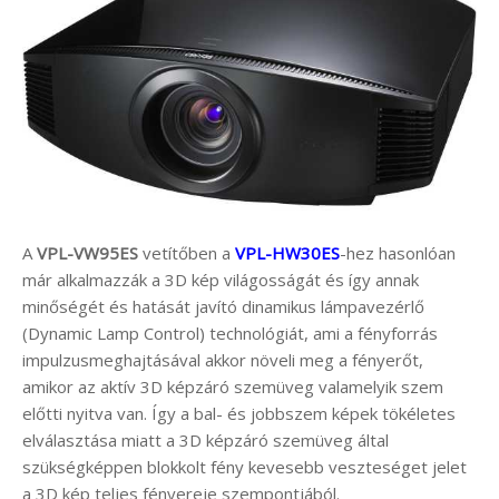
A
VPL-VW95ES
vetítőben a
VPL-HW30ES
-hez hasonlóan
már alkalmazzák a 3D kép világosságát és így annak
minőségét és hatását javító dinamikus lámpavezérlő
(Dynamic Lamp Control) technológiát, ami a fényforrás
impulzusmeghajtásával akkor növeli meg a fényerőt,
amikor az aktív 3D képzáró szemüveg valamelyik szem
előtti nyitva van. Így a bal- és jobbszem képek tökéletes
elválasztása miatt a 3D képzáró szemüveg által
szükségképpen blokkolt fény kevesebb veszteséget jelet
a 3D kép teljes fényereje szempontjából.