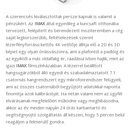
A szerencsés kiválasztottak persze kapnak is valamit a
pénzükért. Az
IMAX
által egyedileg a kuncsaft otthonába
tervezett, felépített és berendezett moziteremben a cég
saját legkorszerűbb, feltételezések szerint
lézerfényforrású kettős 4K vetítője állítja elő a 2D és 3D
képet egy olyan óriásvászonra, ami a plafontól a padlóig és
az egyiktől a más oldalfalig ér, ráadásul ívben hajlik, mint az
igazi
IMAX
filmszínházakban. A lézerrel beállított
hangsugárzókból álló egyedi és szabadalmaztatott 7.1
csatornás hangrendszert egy mikrofonrendszer felügyeli,
ami az összes csatornából begyűjtött adatokkal naponta
finomítja azok kalibrációját. Ha netán valami nem az ügyfél
elvárásainak megfelelően működne vagy meghibásodna,
akkor az év minden napján 24 órás karbantartó és
segítségnyújtó szolgáltatás áll készen, hogy 5 percen belül
reagáljon a felmerülő gondra.