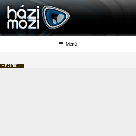
HAZIMOZI
Tartalomhoz
Menü
HIRDETÉS