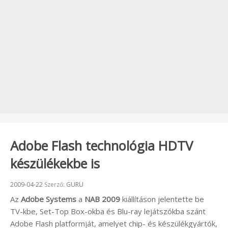
Adobe Flash technológia HDTV
készülékekbe is
Beküldve:
2009-04-22
Szerző:
GURU
Az
Adobe Systems
a
NAB 2009
kiállításon jelentette be
TV-kbe, Set-Top Box-okba és Blu-ray lejátszókba szánt
Adobe Flash platformját, amelyet chip- és készülékgyártók,