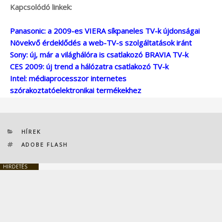
Kapcsolódó linkek:
Panasonic: a 2009-es VIERA síkpaneles TV-k újdonságai
Növekvő érdeklődés a web-TV-s szolgáltatások iránt
Sony: új, már a világhálóra is csatlakozó BRAVIA TV-k
CES 2009: új trend a hálózatra csatlakozó TV-k
Intel: médiaprocesszor internetes
szórakoztatóelektronikai termékekhez
KATEGÓRIÁK
HÍREK
CÍMKÉK
ADOBE FLASH
HIRDETÉS