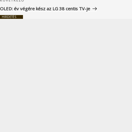
Következő
KÖVETKEZŐ
bejegyzés
OLED: év végére kész az LG 38 centis TV-je
HIRDETÉS