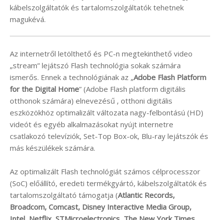
kábelszolgáltatók és tartalomszolgáltatók tehetnek
magukévá.
Az internetről letölthető és PC-n megtekinthető video
„stream” lejátszó Flash technológia sokak számára
ismerős. Ennek a technológiának az „
Adobe Flash Platform
for the Digital Home
” (Adobe Flash platform digitális
otthonok számára) elnevezésű , otthoni digitális
eszközökhöz optimalizált változata nagy-felbontású (HD)
videót és egyéb alkalmazásokat nyújt internetre
csatlakozó televíziók, Set-Top Box-ok, Blu-ray lejátszók és
más készülékek számára.
Az optimalizált Flash technológiát számos célprocesszor
(SoC) előállító, eredeti termékgyártó, kábelszolgáltatók és
tartalomszolgáltató támogatja (
Atlantic Records,
Broadcom, Comcast, Disney Interactive Media Group,
Intel, Netflix, STMicroelectronics, The New York Times