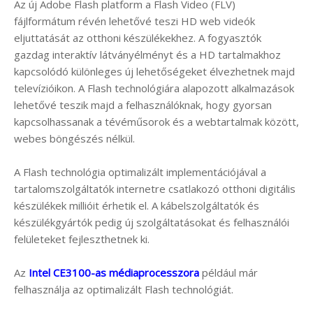
Az új Adobe Flash platform a Flash Video (FLV)
fájlformátum révén lehetővé teszi HD web videók
eljuttatását az otthoni készülékekhez. A fogyasztók
gazdag interaktív látványélményt és a HD tartalmakhoz
kapcsolódó különleges új lehetőségeket élvezhetnek majd
televízióikon. A Flash technológiára alapozott alkalmazások
lehetővé teszik majd a felhasználóknak, hogy gyorsan
kapcsolhassanak a tévéműsorok és a webtartalmak között,
webes böngészés nélkül.
A Flash technológia optimalizált implementációjával a
tartalomszolgáltatók internetre csatlakozó otthoni digitális
készülékek millióit érhetik el. A kábelszolgáltatók és
készülékgyártók pedig új szolgáltatásokat és felhasználói
felületeket fejleszthetnek ki.
Az
Intel CE3100-as médiaprocesszora
például már
felhasználja az optimalizált Flash technológiát.