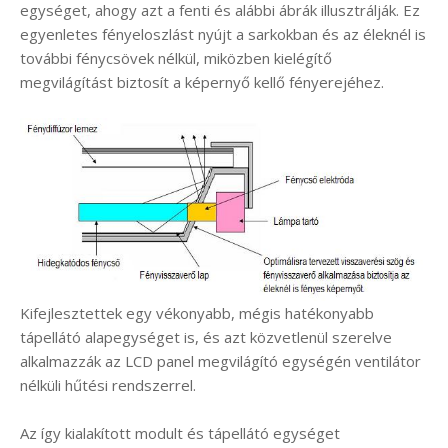
egységet, ahogy azt a fenti és alábbi ábrák illusztrálják. Ez
egyenletes fényeloszlást nyújt a sarkokban és az éleknél is
további fénycsövek nélkül, miközben kielégítő
megvilágítást biztosít a képernyő kellő fényerejéhez.
Kifejlesztettek egy vékonyabb, mégis hatékonyabb
tápellátó alapegységet is, és azt közvetlenül szerelve
alkalmazzák az LCD panel megvilágító egységén ventilátor
nélküli hűtési rendszerrel.
Az így kialakított modult és tápellátó egységet