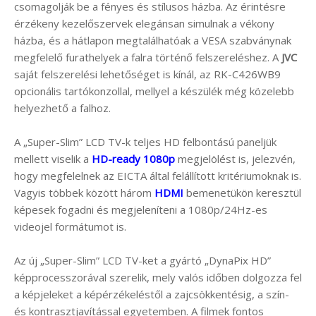
csomagolják be a fényes és stílusos házba. Az érintésre
érzékeny kezelőszervek elegánsan simulnak a vékony
házba, és a hátlapon megtalálhatóak a VESA szabványnak
megfelelő furathelyek a falra történő felszereléshez. A
JVC
saját felszerelési lehetőséget is kínál, az RK-C426WB9
opcionális tartókonzollal, mellyel a készülék még közelebb
helyezhető a falhoz.
A „Super-Slim” LCD TV-k teljes HD felbontású paneljük
mellett viselik a
HD-ready 1080p
megjelölést is, jelezvén,
hogy megfelelnek az EICTA által felállított kritériumoknak is.
Vagyis többek között három
HDMI
bemenetükön keresztül
képesek fogadni és megjeleníteni a 1080p/24Hz-es
videojel formátumot is.
Az új „Super-Slim” LCD TV-ket a gyártó „DynaPix HD”
képprocesszorával szerelik, mely valós időben dolgozza fel
a képjeleket a képérzékeléstől a zajcsökkentésig, a szín-
és kontrasztjavítással egyetemben. A filmek fontos