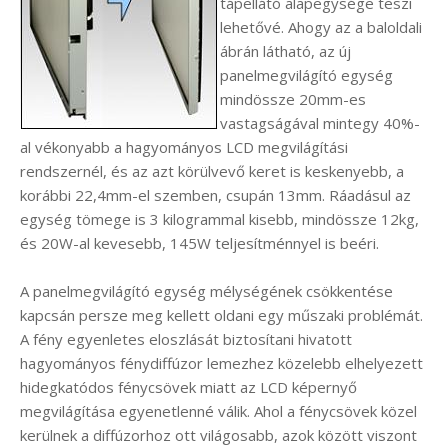
tápellátó alapegysége teszi
lehetővé. Ahogy az a baloldali
ábrán látható, az új
panelmegvilágító egység
mindössze 20mm-es
vastagságával mintegy 40%-
al vékonyabb a hagyományos LCD megvilágítási
rendszernél, és az azt körülvevő keret is keskenyebb, a
korábbi 22,4mm-el szemben, csupán 13mm. Ráadásul az
egység tömege is 3 kilogrammal kisebb, mindössze 12kg,
és 20W-al kevesebb, 145W teljesítménnyel is beéri.
A panelmegvilágító egység mélységének csökkentése
kapcsán persze meg kellett oldani egy műszaki problémát.
A fény egyenletes eloszlását biztosítani hivatott
hagyományos fénydiffúzor lemezhez közelebb elhelyezett
hidegkatódos fénycsövek miatt az LCD képernyő
megvilágítása egyenetlenné válik. Ahol a fénycsövek közel
kerülnek a diffúzorhoz ott világosabb, azok között viszont