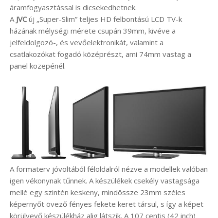
áramfogyasztással is dicsekedhetnek.
A
JVC
új „Super-Slim” teljes HD felbontású LCD TV-k
házának mélységi mérete csupán 39mm, kivéve a
jelfeldolgozó-, és vevőelektronikát, valamint a
csatlakozókat fogadó középrészt, ami 74mm vastag a
panel közepénél.
A formaterv jóvoltából féloldalról nézve a modellek valóban
igen vékonynak tűnnek. A készülékek csekély vastagsága
mellé egy szintén keskeny, mindössze 23mm széles
képernyőt övező fényes fekete keret társul, s így a képet
körülvevő készülékház alig látszik. A 107 centis (42 inch)