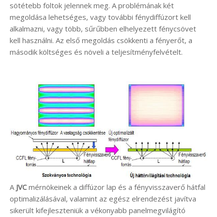
sötétebb foltok jelennek meg. A problémának két
megoldása lehetséges, vagy további fénydiffúzort kell
alkalmazni, vagy több, sűrűbben elhelyezett fénycsövet
kell használni. Az első megoldás csökkenti a fényerőt, a
második költséges és növeli a teljesítményfelvételt.
A
JVC
mérnökeinek a diffúzor lap és a fényvisszaverő hátfal
optimalizálásával, valamint az egész elrendezést javítva
sikerült kifejleszteniük a vékonyabb panelmegvilágító