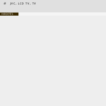
CÍMKÉK
JVC
,
LCD TV
,
TV
HIRDETÉS