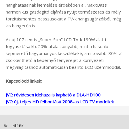
hanghatásainak kiemelése érdekében a „MaxxBass”
harmonikus gazdagító eljárása nyújt természetes és mély
torzításmentes basszusokat a TV-k hangsugárzóiból, még
kis hangerőn is.
Az új 107 centis „Super-Slim” LCD TV-k 190W alatti
fogyasztása kb. 20%-al alacsonyabb, mint a hasonló
képméretű hagyományos készülékeké, ami további 30%-al
csökkenthető a képernyő fényerejét a környezeti
megvilágításhoz automatikusan beállító ECO üzemmóddal.
Kapcsolódó linkek:
JVC: rövidesen idehaza is kapható a DLA-HD100
JVC: új, teljes HD felbontású 2008-as LCD TV modellek
KATEGÓRIÁK
HÍREK