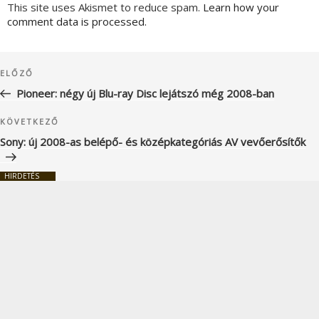
This site uses Akismet to reduce spam.
Learn how your
comment data is processed.
Bejegyzés
Korábbi
ELŐZŐ
navigáció
bejegyzés
Pioneer: négy új Blu-ray Disc lejátszó még 2008-ban
Következő
KÖVETKEZŐ
bejegyzés
Sony: új 2008-as belépő- és középkategóriás AV vevőerősítők
HIRDETÉS