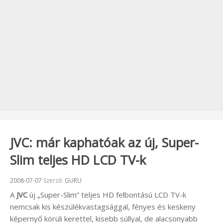
JVC: már kaphatóak az új, Super-
Slim teljes HD LCD TV-k
Beküldve:
2008-07-07
Szerző:
GURU
A
JVC
új „Super-Slim” teljes HD felbontású LCD TV-k
nemcsak kis készülékvastagsággal, fényes és keskeny
képernyő körüli kerettel, kisebb súllyal, de alacsonyabb