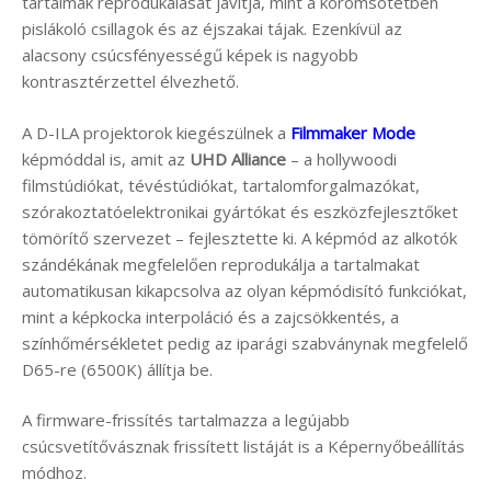
tartalmak reprodukálását javítja, mint a koromsötétben
pislákoló csillagok és az éjszakai tájak. Ezenkívül az
alacsony csúcsfényességű képek is nagyobb
kontrasztérzettel élvezhető.
A D-ILA projektorok kiegészülnek a
Filmmaker Mode
képmóddal is, amit az
UHD Alliance
– a hollywoodi
filmstúdiókat, tévéstúdiókat, tartalomforgalmazókat,
szórakoztatóelektronikai gyártókat és eszközfejlesztőket
tömörítő szervezet – fejlesztette ki. A képmód az alkotók
szándékának megfelelően reprodukálja a tartalmakat
automatikusan kikapcsolva az olyan képmódisító funkciókat,
mint a képkocka interpoláció és a zajcsökkentés, a
színhőmérsékletet pedig az iparági szabványnak megfelelő
D65-re (6500K) állítja be.
A firmware-frissítés tartalmazza a legújabb
csúcsvetítővásznak frissített listáját is a Képernyőbeállítás
módhoz.