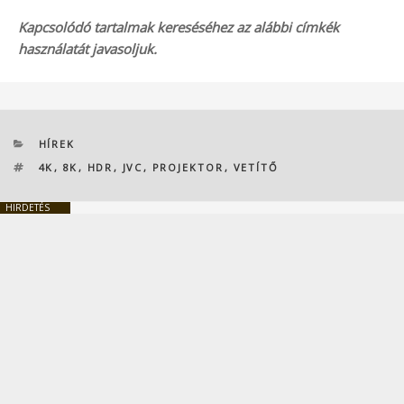
Kapcsolódó tartalmak kereséséhez az alábbi címkék
használatát javasoljuk.
KATEGÓRIÁK
HÍREK
CÍMKÉK
4K
,
8K
,
HDR
,
JVC
,
PROJEKTOR
,
VETÍTŐ
HIRDETÉS