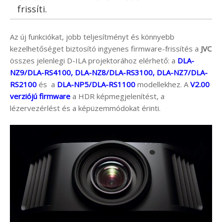
frissíti.
Az új funkciókat, jobb teljesítményt és könnyebb
kezelhetőséget biztosító ingyenes firmware-frissítés a
JVC
összes jelenlegi D-ILA projektorához elérhető: a
DLA-
NZ9/DLA-RS4100, DLA-NZ8/DLA-RS3100, DLA-NZ7/DLA-
RS2100
és a
DLA-NP5/DLA-RS1100
modellekhez. A
V2.00
verziójú firmware
a HDR képmegjelenítést, a
lézervezérlést és a képüzemmódokat érinti.