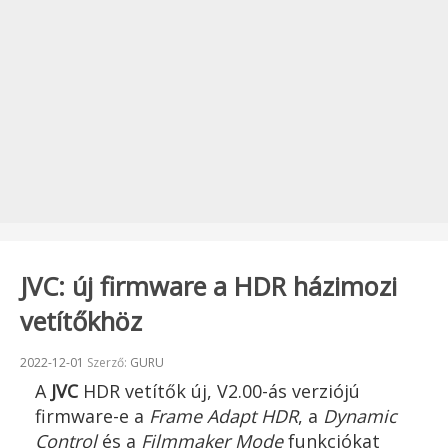
JVC: új firmware a HDR házimozi
vetítőkhöz
Beküldve:
2022-12-01
Szerző:
GURU
A
JVC
HDR vetítők új, V2.00-ás verziójú
firmware-e a
Frame Adapt HDR
, a
Dynamic
Control
és a
Filmmaker Mode
funkciókat