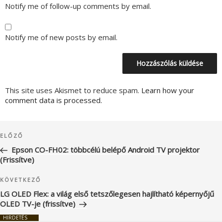
Notify me of follow-up comments by email.
Notify me of new posts by email.
This site uses Akismet to reduce spam.
Learn how your
comment data is processed.
Bejegyzés
Korábbi
ELŐZŐ
navigáció
bejegyzés
Epson CO-FH02: többcélú belépő Android TV projektor
(Frissítve)
Következő
KÖVETKEZŐ
bejegyzés
LG OLED Flex: a világ első tetszőlegesen hajlítható képernyőjű
OLED TV-je (frissítve)
HIRDETÉS