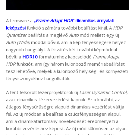
A firmware a
„
Frame Adapt HDR
” dinamikus árnyalati
leképzési
funkció számára további beállítást kínál. A
HDR
Quantizer
beállítás a meglévő
Auto
mód mellett egy új
Auto (Wide)
móddal bővül, ami a kép fényességére helyez
nagyobb hangsúlyt. A frissítés két további képmóddal
bővíti a
HDR10
formátumhoz kapcsolódó
Frame Adapt
HDR
funkciót, ami így három különböző memóriabeállítást
tesz lehetővé, melyek a különböző helyiség- és környezeti
fényviszonyokhoz hangolhatók.
A fent felsorolt lézerprojektorok új
Laser Dynamic Control
,
azaz dinamikus lézervezérlést kapnak. Ez a korábbi, az
átlagos fénysűrűségre alapuló dinamikus vezérlést váltja
fel. Az új módban a beállítás a csúcsfényességen alapul,
ami a dinamikatartomány növekedését eredményezi a
korábbi vezérléshez képest. Az új mód különösen az olyan