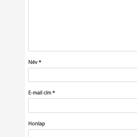
Név
*
E-mail cím
*
Honlap