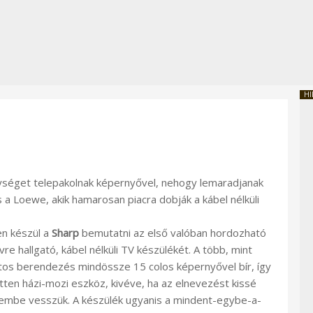
HI
ységet telepakolnak képernyővel, nehogy lemaradjanak
 a Loewe, akik hamarosan piacra dobják a kábel nélküli
n készül a
Sharp
bemutatni az első valóban hordozható
re hallgató, kábel nélküli TV készülékét. A több, mint
rintos berendezés mindössze 15 colos képernyővel bír, így
tten házi-mozi eszköz, kivéve, ha az elnevezést kissé
embe vesszük. A készülék ugyanis a mindent-egybe-a-