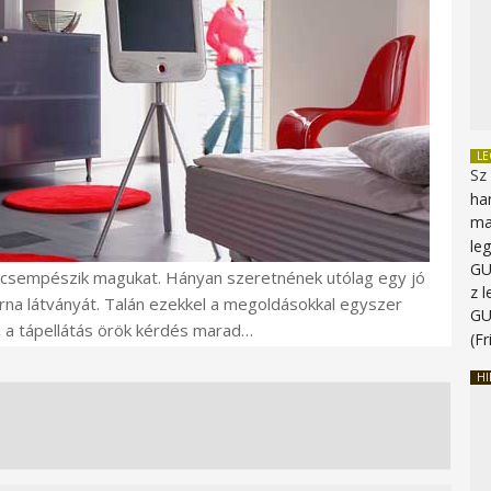
L
Sz
ha
ma
le
G
becsempészik magukat. Hányan szeretnének utólag egy jó
z 
rna látványát. Talán ezekkel a megoldásokkal egyszer
G
e a tápellátás örök kérdés marad…
(Fr
HI