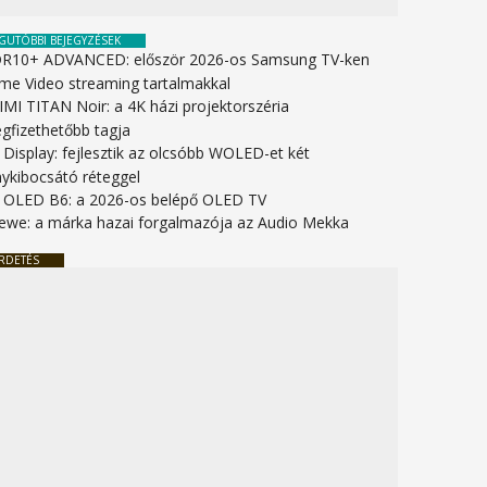
GUTÓBBI BEJEGYZÉSEK
R10+ ADVANCED: először 2026-os Samsung TV-ken
ime Video streaming tartalmakkal
IMI TITAN Noir: a 4K házi projektorszéria
gfizethetőbb tagja
 Display: fejlesztik az olcsóbb WOLED-et két
nykibocsátó réteggel
 OLED B6: a 2026-os belépő OLED TV
ewe: a márka hazai forgalmazója az Audio Mekka
RDETÉS