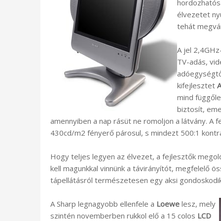
hordozhatósá
élvezetet ny
tehát megvár
A jel 2,4GHz
TV-adás, vid
adóegységtő
kifejlesztet
mind függől
biztosít, eme
amennyiben a nap rásüt ne romoljon a látvány. A
430cd/m2 fényerő párosul, s mindezt 500:1 kontra
Hogy teljes legyen az élvezet, a fejlesztők megol
kell magunkkal vinnünk a távirányítót, megfelelő ös
tápellátásról természetesen egy aksi gondoskodik
A Sharp legnagyobb ellenfele a
Loewe
lesz, mely
szintén novemberben rukkol elő a 15 colos
LCD