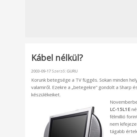
Kábel nélkül?
Beküldve:
2003-09-17
Szerző:
GURU
Korunk betegsége a TV függés. Sokan minden hel
valamiről. Ezekre a „betegekre” gondolt a Sharp és
készülékeiket.
Novemberbe
LC-15L1E
név
félmillió fo
nem kifejeze
tágabb értel