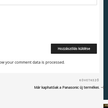
ow your comment data is processed.
Köve
KÖVETKEZŐ
beje
Már kaphatóak a Panasonic új termékei.
HI