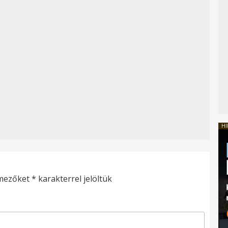
HI
 mezőket
*
karakterrel jelöltük