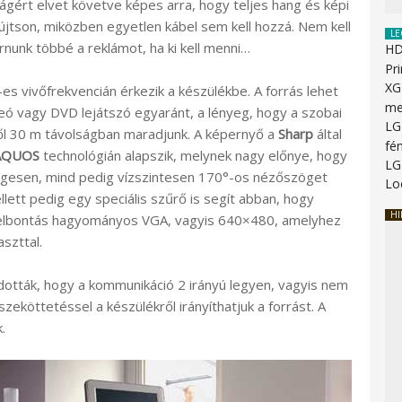
gért elvet követve képes arra, hogy teljes hang és képi
újtson, miközben egyetlen kábel sem kell hozzá. Nem kell
LE
nunk többé a reklámot, ha ki kell menni…
HD
Pr
XG
-es vivőfrekvencián érkezik a készülékbe. A forrás lehet
me
eó vagy DVD lejátszó egyaránt, a lényeg, hogy a szobai
LG
l 30 m távolságban maradjunk. A képernyő a
Sharp
által
fé
AQUOS
technológián alapszik, melynek nagy előnye, hogy
LG
egesen, mind pedig vízszintesen 170°-os nézőszöget
Lo
llett pedig egy speciális szűrő is segít abban, hogy
HI
 felbontás hagyományos VGA, vagyis 640×480, amelyhez
szttal.
dották, hogy a kommunikáció 2 irányú legyen, vagyis nem
szeköttetéssel a készülékről irányíthatjuk a forrást. A
.