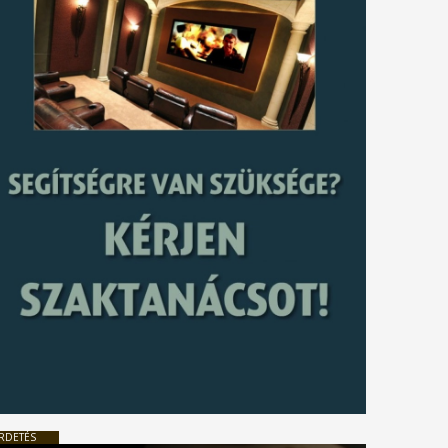
tkező
gyzés
RDETÉS