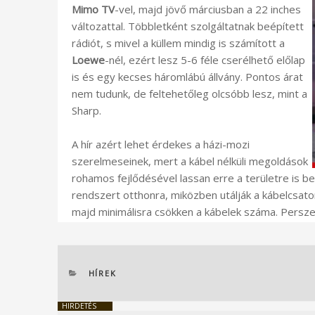
Mimo TV
-vel, majd jövő márciusban a 22 inches
változattal. Többletként szolgáltatnak beépített
rádiót, s mivel a küllem mindig is számított a
Loewe
-nél, ezért lesz 5-6 féle cserélhető előlap
is és egy kecses háromlábú állvány. Pontos árat
nem tudunk, de feltehetőleg olcsóbb lesz, mint a
Sharp.
A hír azért lehet érdekes a házi-mozi
szerelmeseinek, mert a kábel nélküli megoldások
rohamos fejlődésével lassan erre a területre is 
rendszert otthonra, miközben utálják a kábelcsato
majd minimálisra csökken a kábelek száma. Persz
KATEGÓRIÁK
HÍREK
HIRDETÉS