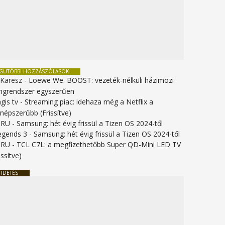
EGUTÓBBI HOZZÁSZÓLÁSOK
 Karesz
-
Loewe We. BOOST: vezeték-nélküli házimozi
ngrendszer egyszerűen
gis tv
-
Streaming piac: idehaza még a Netflix a
gnépszerűbb (Frissítve)
URU
-
Samsung: hét évig frissül a Tizen OS 2024-től
legends 3
-
Samsung: hét évig frissül a Tizen OS 2024-től
URU
-
TCL C7L: a megfizethetőbb Super QD-Mini LED TV
issítve)
RDETÉS