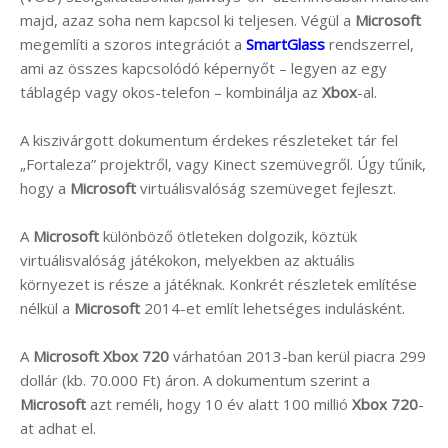
majd, azaz soha nem kapcsol ki teljesen. Végül a
Microsoft
megemlíti a szoros integrációt a
SmartGlass
rendszerrel,
ami az összes kapcsolódó képernyőt – legyen az egy
táblagép vagy okos-telefon – kombinálja az
Xbox
-al.
A kiszivárgott dokumentum érdekes részleteket tár fel
„Fortaleza” projektről, vagy Kinect szemüvegről. Úgy tűnik,
hogy a
Microsoft
virtuálisvalóság szemüveget fejleszt.
A
Microsoft
különböző ötleteken dolgozik, köztük
virtuálisvalóság játékokon, melyekben az aktuális
környezet is része a játéknak. Konkrét részletek említése
nélkül a
Microsoft
2014-et említ lehetséges indulásként.
A
Microsoft Xbox 720
várhatóan 2013-ban kerül piacra 299
dollár (kb. 70.000 Ft) áron. A dokumentum szerint a
Microsoft
azt reméli, hogy 10 év alatt 100 millió
Xbox 720
-
at adhat el.