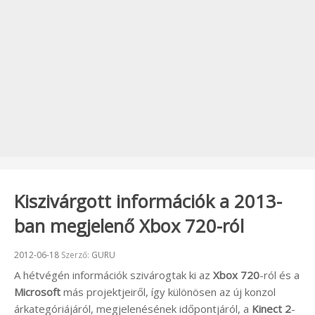
Kiszivárgott információk a 2013-
ban megjelenő Xbox 720-ról
Beküldve:
2012-06-18
Szerző:
GURU
A hétvégén információk szivárogtak ki az
Xbox 720
-ról és a
Microsoft
más projektjeiről, így különösen az új konzol
árkategóriájáról, megjelenésének időpontjáról, a
Kinect 2
-