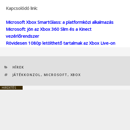
Kapcsolódó link:
Microsoft Xbox SmartGlass: a platformközi alkalmazás
Microsoft: jön az Xbox 360 Slim és a Kinect
vezérlőrendszer
Rövidesen 1080p letölthető tartalmak az Xbox Live-on
KATEGÓRIÁK
HÍREK
CÍMKÉK
JÁTÉKKONZOL
,
MICROSOFT
,
XBOX
HIRDETÉS