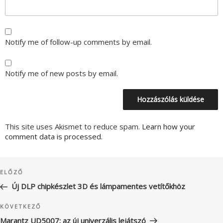
Notify me of follow-up comments by email.
Notify me of new posts by email.
This site uses Akismet to reduce spam.
Learn how your
comment data is processed.
Bejegyzés
Korábbi
ELŐZŐ
navigáció
bejegyzés
Új DLP chipkészlet 3D és lámpamentes vetítőkhöz
Következő
KÖVETKEZŐ
bejegyzés
Marantz UD5007: az új univerzális lejátszó