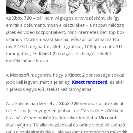
Az
Xbox 720
– bár nem végleges elnevezésként, de így
említik a dokumentumban a készüléket – a nappali hálózati
játék és videó központjaként, mint internetes set-top box
számos TV alkalmazást kínálna, először tartalmazna Blu-
ray 2D/3D meghajtót, Metro grafikát, 1080p és natív 3D
támogatást, és
Kinect 2
mozgás- és hangérzékelőt
mellékelnének hozzá.
A
Microsoft
megemlíti, hogy a
Kinect 2
pontossága sokkal
jobb kell legyen, mint a jelenlegi
Kinect rendszeré
, és akár
4 játékos egyidejű játékát kell támogatnia.
Az alkalmas hardverrel az
Xbox 720
nemcsak a játékoknál
teljesít majd lényegesen jobban, de TV vevőkészülékként
és a háttérben működő videorekorderként a
Microsoft
által nyújtott TV alkalmazásokkal és online videó kölcsönző
(VOD) szolgáltatásokkal „always-on” üzemmódban működik