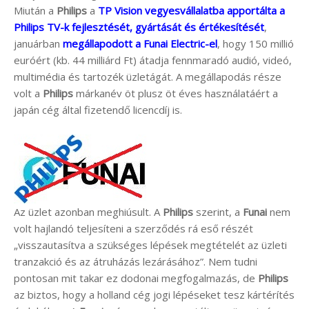
Miután a
Philips
a
TP Vision vegyesvállalatba apportálta a
Philips TV-k fejlesztését, gyártását és értékesítését
,
januárban
megállapodott a Funai Electric-el
, hogy 150 millió
euróért (kb. 44 milliárd Ft) átadja fennmaradó audió, videó,
multimédia és tartozék üzletágát. A megállapodás része
volt a
Philips
márkanév öt plusz öt éves használatáért a
japán cég által fizetendő licencdíj is.
Az üzlet azonban meghiúsult. A
Philips
szerint, a
Funai
nem
volt hajlandó teljesíteni a szerződés rá eső részét
„visszautasítva a szükséges lépések megtételét az üzleti
tranzakció és az átruházás lezárásához”. Nem tudni
pontosan mit takar ez dodonai megfogalmazás, de
Philips
az biztos, hogy a holland cég jogi lépéseket tesz kártérítés