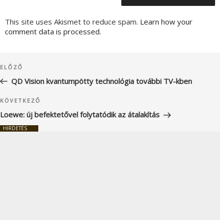
This site uses Akismet to reduce spam.
Learn how your
comment data is processed.
Bejegyzés
Korábbi
ELŐZŐ
navigáció
bejegyzés
QD Vision kvantumpötty technológia további TV-kben
Következő
KÖVETKEZŐ
bejegyzés
Loewe: új befektetővel folytatódik az átalakítás
HIRDETÉS