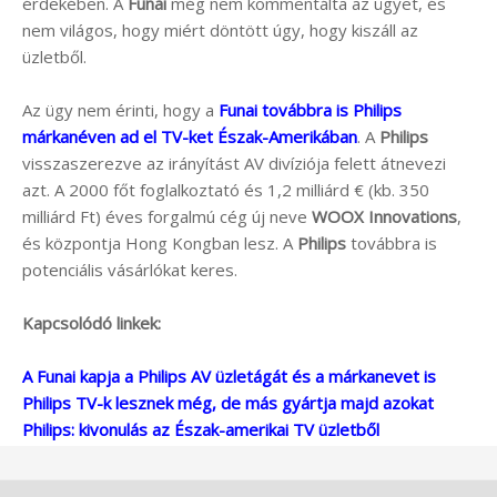
érdekében. A
Funai
még nem kommentálta az ügyet, és
nem világos, hogy miért döntött úgy, hogy kiszáll az
üzletből.
Az ügy nem érinti, hogy a
Funai továbbra is Philips
márkanéven ad el TV-ket Észak-Amerikában
. A
Philips
visszaszerezve az irányítást AV divíziója felett átnevezi
azt. A 2000 főt foglalkoztató és 1,2 milliárd € (kb. 350
milliárd Ft) éves forgalmú cég új neve
WOOX Innovations
,
és központja Hong Kongban lesz. A
Philips
továbbra is
potenciális vásárlókat keres.
Kapcsolódó linkek:
A Funai kapja a Philips AV üzletágát és a márkanevet is
Philips TV-k lesznek még, de más gyártja majd azokat
Philips: kivonulás az Észak-amerikai TV üzletből