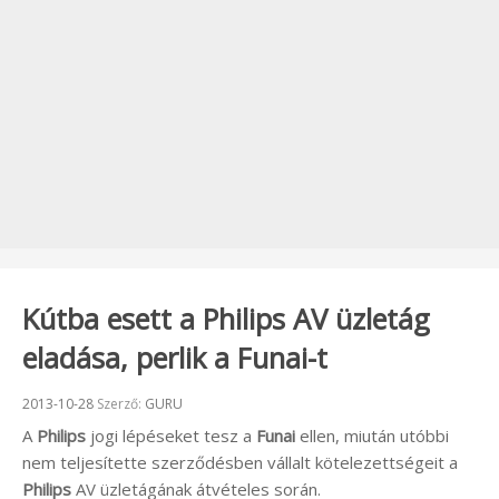
Kútba esett a Philips AV üzletág
eladása, perlik a Funai-t
Beküldve:
2013-10-28
Szerző:
GURU
A
Philips
jogi lépéseket tesz a
Funai
ellen, miután utóbbi
nem teljesítette szerződésben vállalt kötelezettségeit a
Philips
AV üzletágának átvételes során.