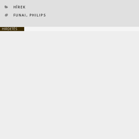
KATEGÓRIÁK
HÍREK
CÍMKÉK
FUNAI
,
PHILIPS
HIRDETÉS