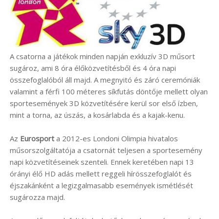
A csatorna a játékok minden napján exkluzív 3D műsort
sugároz, ami 8 óra élőközvetítésből és 4 óra napi
összefoglalóból áll majd. A megnyitó és záró ceremóniák
valamint a férfi 100 méteres síkfutás döntője mellett olyan
sportesemények 3D közvetítésére kerül sor első ízben,
mint a torna, az úszás, a kosárlabda és a kajak-kenu.
Az
Eurosport
a 2012-es Londoni Olimpia hivatalos
műsorszolgáltatója a csatornát teljesen a sportesemény
napi közvetítéseinek szenteli. Ennek keretében napi 13
órányi élő HD adás mellett reggeli hírösszefoglalót és
éjszakánként a legizgalmasabb események ismétlését
sugározza majd.