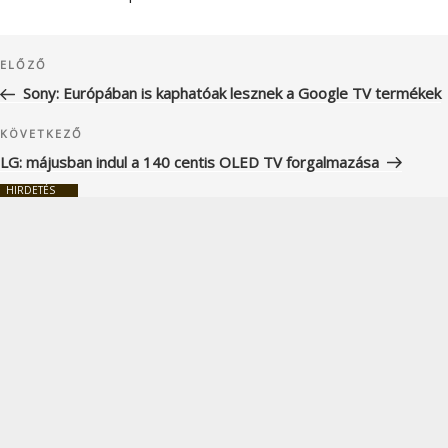
Bejegyzés
Korábbi
ELŐZŐ
navigáció
bejegyzés
Sony: Európában is kaphatóak lesznek a Google TV termékek
Következő
KÖVETKEZŐ
bejegyzés
LG: májusban indul a 140 centis OLED TV forgalmazása
HIRDETÉS