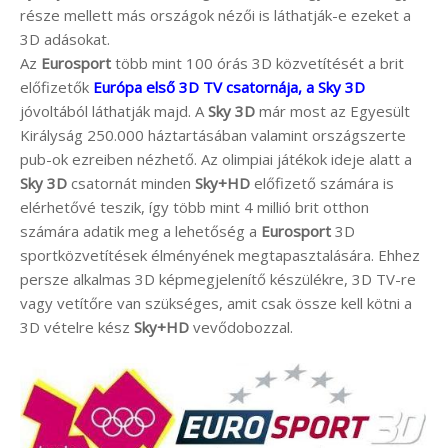
része mellett más országok nézői is láthatják-e ezeket a
3D adásokat.
Az
Eurosport
több mint 100 órás 3D közvetítését a brit
előfizetők
Európa első 3D TV csatornája, a Sky 3D
jóvoltából láthatják majd. A
Sky 3D
már most az Egyesült
Királyság 250.000 háztartásában valamint országszerte
pub-ok ezreiben nézhető. Az olimpiai játékok ideje alatt a
Sky 3D
csatornát minden
Sky+HD
előfizető számára is
elérhetővé teszik, így több mint 4 millió brit otthon
számára adatik meg a lehetőség a
Eurosport
3D
sportközvetítések élményének megtapasztalására. Ehhez
persze alkalmas 3D képmegjelenítő készülékre, 3D TV-re
vagy vetítőre van szükséges, amit csak össze kell kötni a
3D vételre kész
Sky+HD
vevődobozzal.