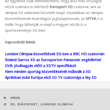
Az egyelőre csak feltételezhető, hogy lesz más országok
nézői számára is elérhető
Eurosport 3D
csatorna, ami az
olimpiai 3D adásokat közvetíti majd. Hazánkban az olimpia
közvetítésének kizárólagos jogtulajdonosán, az
MTVA
-n is
múlik, hogy láthatják-e majd a magyar nézők is a
sporteseményt 3D-ben.
Kapcsolódó linkek:
Londoni Olimpiai közvetítések 3D-ben a BBC HD csatornán
Roland Garros 3D az Eurosporton Panasonic segédlettel
DVB: jóváhagyás előtt a 3DTV specifikáció
Nem minden sportág közvetítésénél működik a 3D
Áprilisban indul Európa első 3D TV csatornája a Sky 3D
KATEGÓRIÁK
HÍREK
CÍMKÉK
3D
,
EUROSPORT
,
LONDONI OLIMPIAI