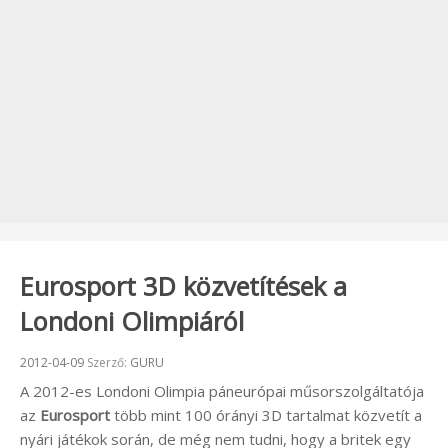
Eurosport 3D közvetítések a
Londoni Olimpiáról
Beküldve:
2012-04-09
Szerző:
GURU
A 2012-es Londoni Olimpia páneurópai műsorszolgáltatója
az
Eurosport
több mint 100 órányi 3D tartalmat közvetít a
nyári játékok során, de még nem tudni, hogy a britek egy