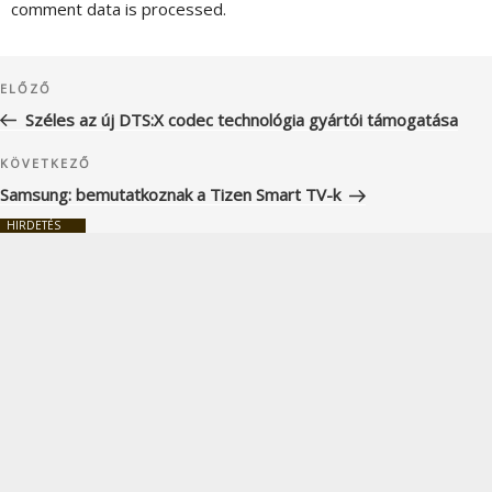
comment data is processed.
Bejegyzés
Korábbi
ELŐZŐ
navigáció
bejegyzés
Széles az új DTS:X codec technológia gyártói támogatása
Következő
KÖVETKEZŐ
bejegyzés
Samsung: bemutatkoznak a Tizen Smart TV-k
HIRDETÉS