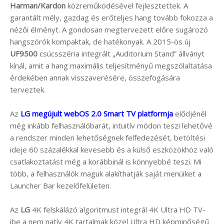
Harman/Kardon
közreműködésével fejlesztettek. A
garantált mély, gazdag és erőteljes hang tovább fokozza a
nézői élményt. A gondosan megtervezett előre sugározó
hangszórók kompaktak, de hatékonyak. A 2015-ös új
UF9500
csúcsszéria integrált „Auditorium Stand” állványt
kínál, amit a hang maximális teljesítményű megszólaltatása
érdekében annak visszaverésére, összefogására
terveztek.
Az
LG megújult webOS 2.0 Smart TV platformja
elődjénél
még inkább felhasználóbarát, intuitív módon teszi lehetővé
a rendszer minden lehetőségnek felfedezését, betöltési
ideje 60 százalékkal kevesebb és a külső eszközökhöz való
csatlakoztatást még a korábbinál is könnyebbé teszi. Mi
több, a felhasználók maguk alakíthatják saját menüiket a
Launcher Bar kezelőfelületen.
Az
LG
4K felskálázó algoritmust integrál 4K Ultra HD TV-
ibe a nem natív 4K tartalmak közel Ultra HD képminőségű