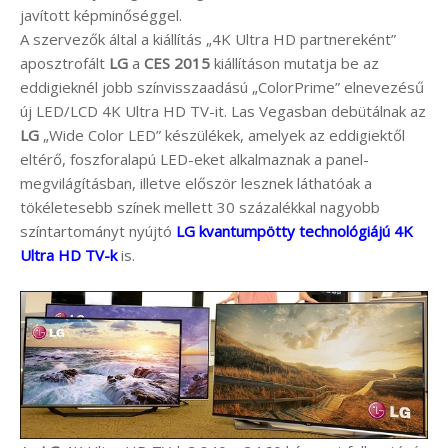
javított képminőséggel.
A szervezők által a kiállítás „4K Ultra HD partnereként”
aposztrofált
LG
a
CES 2015
kiállításon mutatja be az
eddigieknél jobb színvisszaadású „ColorPrime” elnevezésű
új LED/LCD 4K Ultra HD TV-it. Las Vegasban debütálnak az
LG
„Wide Color LED” készülékek, amelyek az eddigiektől
eltérő, foszforalapú LED-eket alkalmaznak a panel-
megvilágításban, illetve először lesznek láthatóak a
tökéletesebb színek mellett 30 százalékkal nagyobb
színtartományt nyújtó
LG kvantumpötty technológiájú 4K
Ultra HD TV-k
is.