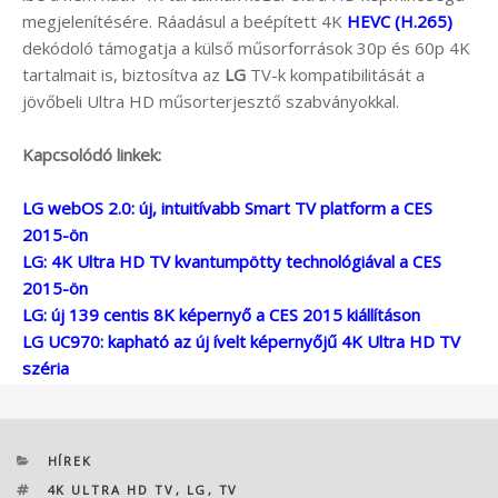
megjelenítésére. Ráadásul a beépített 4K
HEVC (H.265)
dekódoló támogatja a külső műsorforrások 30p és 60p 4K
tartalmait is, biztosítva az
LG
TV-k kompatibilitását a
jövőbeli Ultra HD műsorterjesztő szabványokkal.
Kapcsolódó linkek:
LG webOS 2.0: új, intuitívabb Smart TV platform a CES
2015-ön
LG: 4K Ultra HD TV kvantumpötty technológiával a CES
2015-ön
LG: új 139 centis 8K képernyő a CES 2015 kiállításon
LG UC970: kapható az új ívelt képernyőjű 4K Ultra HD TV
széria
KATEGÓRIÁK
HÍREK
CÍMKÉK
4K ULTRA HD TV
,
LG
,
TV