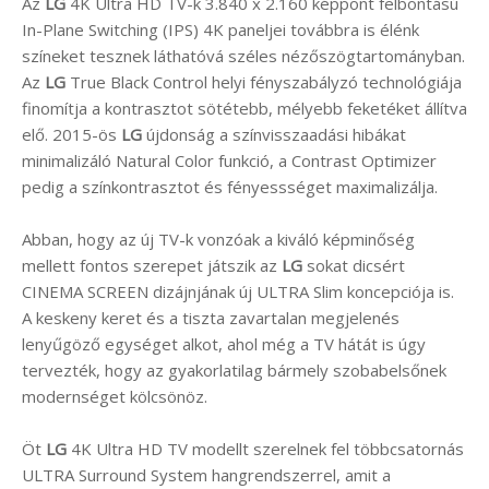
Az
LG
4K Ultra HD TV-k 3.840 x 2.160 képpont felbontású
In-Plane Switching (IPS) 4K paneljei továbbra is élénk
színeket tesznek láthatóvá széles nézőszögtartományban.
Az
LG
True Black Control helyi fényszabályzó technológiája
finomítja a kontrasztot sötétebb, mélyebb feketéket állítva
elő. 2015-ös
LG
újdonság a színvisszaadási hibákat
minimalizáló Natural Color funkció, a Contrast Optimizer
pedig a színkontrasztot és fényessséget maximalizálja.
Abban, hogy az új TV-k vonzóak a kiváló képminőség
mellett fontos szerepet játszik az
LG
sokat dicsért
CINEMA SCREEN dizájnjának új ULTRA Slim koncepciója is.
A keskeny keret és a tiszta zavartalan megjelenés
lenyűgöző egységet alkot, ahol még a TV hátát is úgy
tervezték, hogy az gyakorlatilag bármely szobabelsőnek
modernséget kölcsönöz.
Öt
LG
4K Ultra HD TV modellt szerelnek fel többcsatornás
ULTRA Surround System hangrendszerrel, amit a