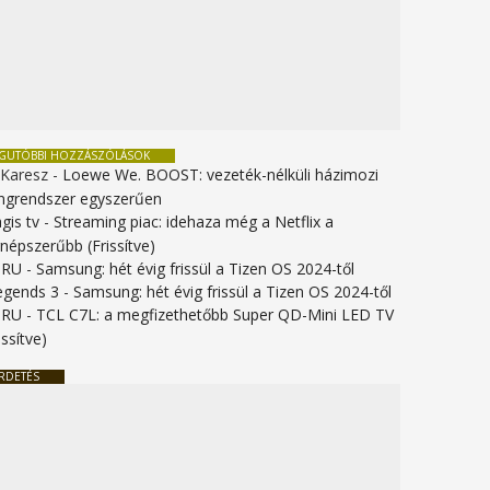
EGUTÓBBI HOZZÁSZÓLÁSOK
 Karesz
-
Loewe We. BOOST: vezeték-nélküli házimozi
ngrendszer egyszerűen
gis tv
-
Streaming piac: idehaza még a Netflix a
gnépszerűbb (Frissítve)
URU
-
Samsung: hét évig frissül a Tizen OS 2024-től
legends 3
-
Samsung: hét évig frissül a Tizen OS 2024-től
URU
-
TCL C7L: a megfizethetőbb Super QD-Mini LED TV
issítve)
RDETÉS