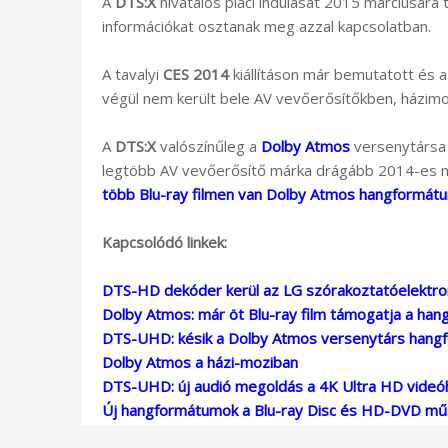
A
DTS:X
hivatalos piaci indulását 2015 márciusára 
információkat osztanak meg azzal kapcsolatban.
A tavalyi
CES 2014
kiállításon már bemutatott és 
végül nem került bele AV vevőerősítőkben, házi
A
DTS:X
valószínűleg a
Dolby Atmos
versenytársa 
legtöbb AV vevőerősítő márka drágább 2014-es m
több Blu-ray filmen van Dolby Atmos hangformát
Kapcsolódó linkek:
DTS-HD dekóder kerül az LG szórakoztatóelektro
Dolby Atmos: már öt Blu-ray film támogatja a ha
DTS-UHD: késik a Dolby Atmos versenytárs han
Dolby Atmos a házi-moziban
DTS-UHD: új audió megoldás a 4K Ultra HD videó
Új hangformátumok a Blu-ray Disc és HD-DVD m