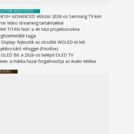
GUTÓBBI BEJEGYZÉSEK
R10+ ADVANCED: először 2026-os Samsung TV-ken
ime Video streaming tartalmakkal
IMI TITAN Noir: a 4K házi projektorszéria
gfizethetőbb tagja
 Display: fejlesztik az olcsóbb WOLED-et két
ykibocsátó réteggel (Frissítve)
 OLED B6: a 2026-os belépő OLED TV
ewe: a márka hazai forgalmazója az Audio Mekka
RDETÉS