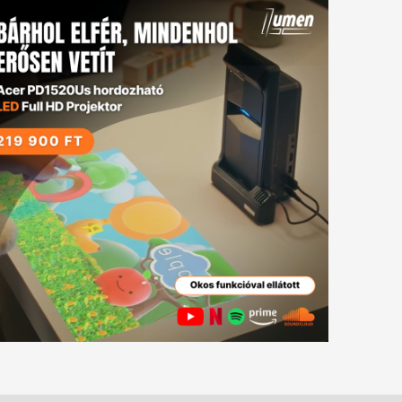
tkező
gyzés