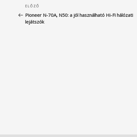
Bejegyzés
Korábbi
ELŐZŐ
navigáció
bejegyzés
Pioneer N-70A, N50: a jól használható Hi-Fi hálózati
lejátszók