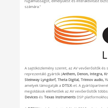
rugalmasságot, elmélyülést és interaktivitást bizt
számára.”
A sajtóközlemény szerint, az AV vevőerősítők és 
reprezentáló gyártók (
Anthem, Denon, Integra, Kr
Steinway Lyngdorf, Theta Digital, Trinnov audio, 
amelyek támogatják a
DTS:X
-et. A gyártópartnere
megoldások elérhetőek az AV vevőerősítők több
Devices
és
Texas Instruments
DSP platformokhoz