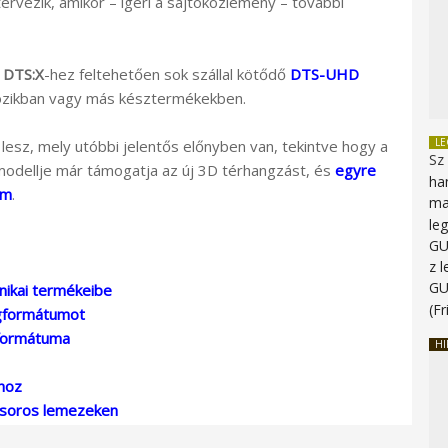
tervezik, amikor – ígéri a sajtóközlemény – további
a
DTS:X
-hez feltehetően sok szállal kötődő
DTS-UHD
mozikban vagy más késztermékekben.
L
lesz, mely utóbbi jelentős előnyben van, tekintve hogy a
Sz
odellje már támogatja az új 3D térhangzást, és
egyre
ha
um
.
ma
le
G
z 
G
nikai termékeibe
(Fr
ngformátumot
gformátuma
HI
hoz
űsoros lemezeken