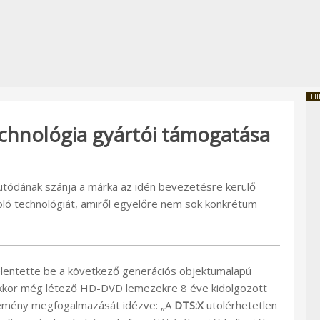
HI
echnológia gyártói támogatása
ódának szánja a márka az idén bevezetésre kerülő
ló technológiát, amiről egyelőre nem sok konkrétum
lentette be a következő generációs objektumalapú
 akkor még létező HD-DVD lemezekre 8 éve kidolgozott
lemény megfogalmazását idézve: „A
DTS:X
utolérhetetlen