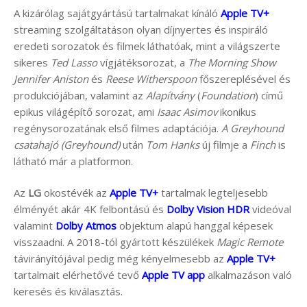
A kizárólag sajátgyártású tartalmakat kínáló
Apple TV+
streaming szolgáltatáson olyan díjnyertes és inspiráló
eredeti sorozatok és filmek láthatóak, mint a világszerte
sikeres
Ted Lasso
vígjátéksorozat, a
The Morning Show
Jennifer Aniston
és
Reese Witherspoon
főszereplésével és
produkciójában, valamint az
Alapítvány
(
Foundation
) című
epikus világépítő sorozat, ami
Isaac Asimov
ikonikus
regénysorozatának első filmes adaptációja.
A
Greyhound
csatahajó (Greyhound)
után
Tom Hanks
új filmje a
Finch
is
látható már a platformon.
Az
LG
okostévék az
Apple TV+
tartalmak legteljesebb
élményét akár 4K felbontású és
Dolby Vision HDR
videóval
valamint
Dolby Atmos
objektum alapú hanggal képesek
visszaadni. A 2018-tól gyártott készülékek
Magic Remote
távirányítójával pedig még kényelmesebb az
Apple TV+
tartalmait elérhetővé tevő
Apple TV app
alkalmazáson való
keresés és kiválasztás.