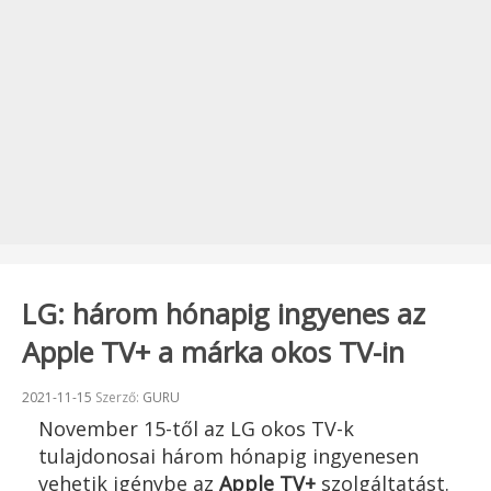
LG: három hónapig ingyenes az
Apple TV+ a márka okos TV-in
Beküldve:
2021-11-15
Szerző:
GURU
November 15-től az LG okos TV-k
tulajdonosai három hónapig ingyenesen
vehetik igénybe az
Apple TV+
szolgáltatást.