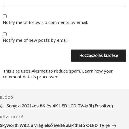
Notify me of follow-up comments by email.
Notify me of new posts by email.
This site uses Akismet to reduce spam.
Learn how your
comment data is processed.
Bejegyzés
Korábbi
ELŐZŐ
navigáció
bejegyzés
Sony: a 2021-es 8K és 4K LED LCD TV-kről (Frissítve)
Következő
KÖVETKEZŐ
bejegyzés
Skyworth W82: a világ első ívelté alakítható OLED TV-je