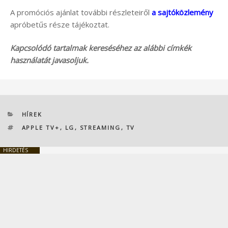
A promóciós ajánlat további részleteiről
a sajtóközlemény
apróbetűs része tájékoztat.
Kapcsolódó tartalmak kereséséhez az alábbi címkék
használatát javasoljuk.
KATEGÓRIÁK
HÍREK
CÍMKÉK
APPLE TV+
,
LG
,
STREAMING
,
TV
HIRDETÉS