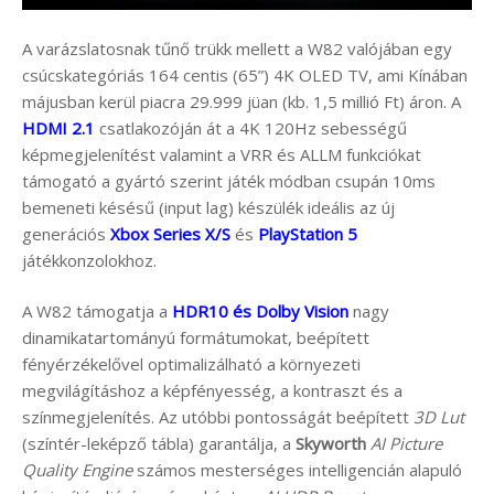
A varázslatosnak tűnő trükk mellett a W82 valójában egy
csúcskategóriás 164 centis (65”) 4K OLED TV, ami Kínában
májusban kerül piacra 29.999 jüan (kb. 1,5 millió Ft) áron. A
HDMI 2.1
csatlakozóján át a 4K 120Hz sebességű
képmegjelenítést valamint a VRR és ALLM funkciókat
támogató a gyártó szerint játék módban csupán 10ms
bemeneti késésű (input lag) készülék ideális az új
generációs
Xbox Series X/S
és
PlayStation 5
játékkonzolokhoz.
A W82 támogatja a
HDR10 és Dolby Vision
nagy
dinamikatartományú formátumokat, beépített
fényérzékelővel optimalizálható a környezeti
megvilágításhoz a képfényesség, a kontraszt és a
színmegjelenítés. Az utóbbi pontosságát beépített
3D Lut
(színtér-leképző tábla) garantálja, a
Skyworth
AI Picture
Quality Engine
számos mesterséges intelligencián alapuló