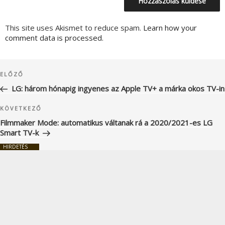
This site uses Akismet to reduce spam.
Learn how your
comment data is processed.
Bejegyzés
Korábbi
ELŐZŐ
navigáció
bejegyzés
LG: három hónapig ingyenes az Apple TV+ a márka okos TV-in
Következő
KÖVETKEZŐ
bejegyzés
Filmmaker Mode: automatikus váltanak rá a 2020/2021-es LG
Smart TV-k
HIRDETÉS