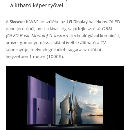
állítható képernyővel.
A
Skyworth
W82 készüléke az
LG Display
hajlékony OLED
paneljére épül, amit a kínai cég sajátfejlesztésű
OBM
(OLED Basic Module) Transform
technológiával kombinált,
amivel gombnyomással síkból íveltre állítható a TV
képernyője, melynek görbületi sugara az utóbbi
helyzetben 1 méter (1000R).