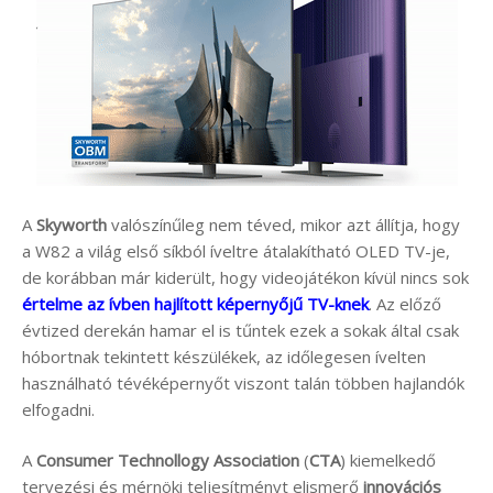
A
Skyworth
valószínűleg nem téved, mikor azt állítja, hogy
a W82 a világ első síkból íveltre átalakítható OLED TV-je,
de korábban már kiderült, hogy videojátékon kívül nincs sok
értelme az ívben hajlított képernyőjű TV-knek
. Az előző
évtized derekán hamar el is tűntek ezek a sokak által csak
hóbortnak tekintett készülékek, az időlegesen ívelten
használható tévéképernyőt viszont talán többen hajlandók
elfogadni.
A
Consumer Technollogy Association
(
CTA
) kiemelkedő
tervezési és mérnöki teljesítményt elismerő
innovációs