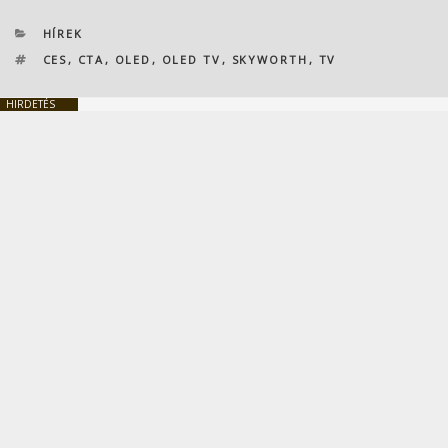
KATEGÓRIÁK
HÍREK
CÍMKÉK
CES
,
CTA
,
OLED
,
OLED TV
,
SKYWORTH
,
TV
HIRDETÉS