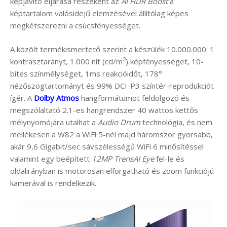
képjavító eljárása részeként az
AI HDR Boost
a
képtartalom valósidejű elemzésével állítólag képes
megkétszerezni a csúcsfényességet.
A közölt termékismertető szerint a készülék 10.000.000: 1
2
kontrasztarányt, 1.000 nit (cd/m
) képfényességet, 10-
bites színmélységet, 1ms reakcióidőt, 178°
nézőszögtartományt és 99% DCI-P3 színtér-reprodukciót
ígér. A
Dolby Atmos
hangformátumot feldolgozó és
megszólaltató 2.1-es hangrendszer 40 wattos kettős
mélynyomójára utalhat a
Audio Drum
technológia, és nem
mellékesen a W82 a WiFi 5-nél majd háromszor gyorsabb,
akár 9,6 Gigabit/sec sávszélességű WiFi 6 minősítéssel
valamint egy beépített
12MP TrensAI Eye
fel-le és
oldalirányban is motorosan elforgatható és zoom funkciójú
kamerával is rendelkezik.