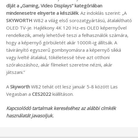
díját a „Gaming, Video Displays” kategóriában
mindenesetre elnyerte a készülék
. Az indoklás szerint: „A
SKYWORTH
W82 a világ első sorozatgyártású, átalakítható
OLED TV-je. Hajlékony 4K 120 Hz-es OLED képernyővel
rendelkezik, amely lehetővé teszi a felhasználók számára,
hogy a képernyő görbületét akár 1000R-ig állítsák. A
távirányító egyszerű gombnyomásra a képernyő síkká
vagy ívelté átalakul, tökéletessé téve azt otthoni
szórakozáshoz, akár filmeket szeretne nézni, akár
játszani.”
A
Skyworth
W82 tehát ott lesz január 5-8 között Las
Vegasban a
CES2022
kiállításon.
Kapcsolódó tartalmak kereséséhez az alábbi címkék
használatát javasoljuk.