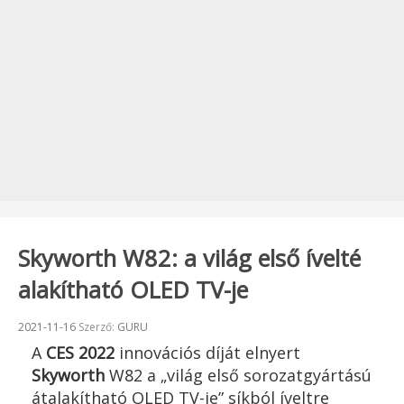
Skyworth W82: a világ első ívelté
alakítható OLED TV-je
Beküldve:
2021-11-16
Szerző:
GURU
A
CES 2022
innovációs díját elnyert
Skyworth
W82 a „világ első sorozatgyártású
átalakítható OLED TV-je” síkból íveltre