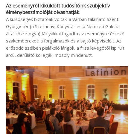
Az eseményről kiküldött tudósítónk szubjektív
élménybeszámolóját olvashatják.
A külsőségek bíztatóak voltak: a Várban található Szent
György tér (a Széchenyi Könyvtár és a Nemzeti Galéria
által közrefogva) fáklyákkal fogadta az eseményre érkező
szakembereket: a forgalmazók és a sajtó képviselőit. Az
erősödő szélben pislákoló lángok, a friss levegőtől kipirult
arcú, derűlátó kollegák, mosoly mindenütt.