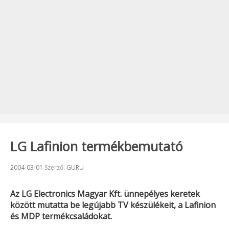
LG Lafinion termékbemutató
Beküldve:
2004-03-01
Szerző:
GURU
Az
LG Electronics Magyar Kft.
ünnepélyes keretek
között mutatta be legújabb TV készülékeit, a
Lafinion
és
MDP
termékcsaládokat.