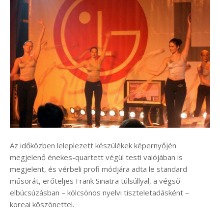
Az időközben leleplezett készülékek képernyőjén
megjelenő énekes-quartett végül testi valójában is
megjelent, és vérbeli profi módjára adta le standard
műsorát, erőteljes Frank Sinatra túlsúllyal, a végső
elbúcsúzásban – kölcsönös nyelvi tiszteletadásként –
koreai köszönettel.