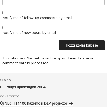
Notify me of follow-up comments by email.
Notify me of new posts by email.
This site uses Akismet to reduce spam.
Learn how your
comment data is processed.
Bejegyzés
Korábbi
ELŐZŐ
navigáció
bejegyzés
Philips újdonságok 2004
Következő
KÖVETKEZŐ
bejegyzés
Új NEC HT1100 házi-mozi DLP projektor