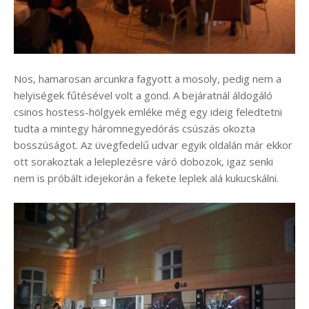
Nos, hamarosan arcunkra fagyott a mosoly, pedig nem a
helyiségek fűtésével volt a gond. A bejáratnál áldogáló
csinos hostess-hölgyek emléke még egy ideig feledtetni
tudta a mintegy háromnegyedórás csúszás okozta
bosszúságot. Az üvegfedelű udvar egyik oldalán már ekkor
ott sorakoztak a leleplezésre váró dobozok, igaz senki
nem is próbált idejekorán a fekete leplek alá kukucskálni.