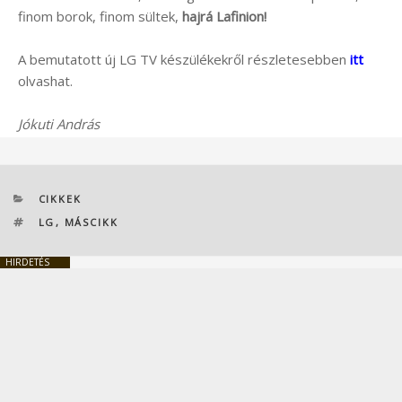
finom borok, finom sültek,
hajrá Lafinion!
A bemutatott új LG TV készülékekről részletesebben
itt
olvashat.
Jókuti András
KATEGÓRIÁK
CIKKEK
CÍMKÉK
LG
,
MÁSCIKK
HIRDETÉS