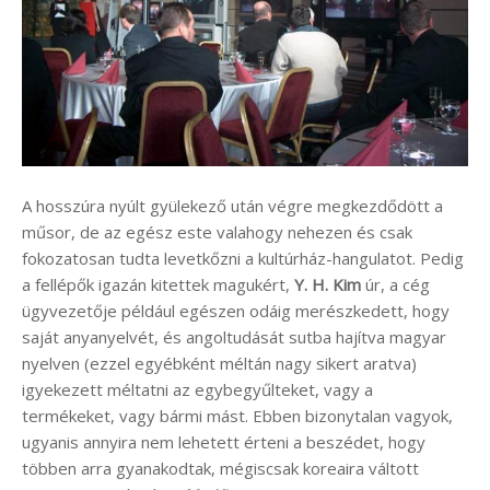
A hosszúra nyúlt gyülekező után végre megkezdődött a
műsor, de az egész este valahogy nehezen és csak
fokozatosan tudta levetkőzni a kultúrház-hangulatot. Pedig
a fellépők igazán kitettek magukért,
Y. H. Kim
úr, a cég
ügyvezetője például egészen odáig merészkedett, hogy
saját anyanyelvét, és angoltudását sutba hajítva magyar
nyelven (ezzel egyébként méltán nagy sikert aratva)
igyekezett méltatni az egybegyűlteket, vagy a
termékeket, vagy bármi mást. Ebben bizonytalan vagyok,
ugyanis annyira nem lehetett érteni a beszédet, hogy
többen arra gyanakodtak, mégiscsak koreaira váltott