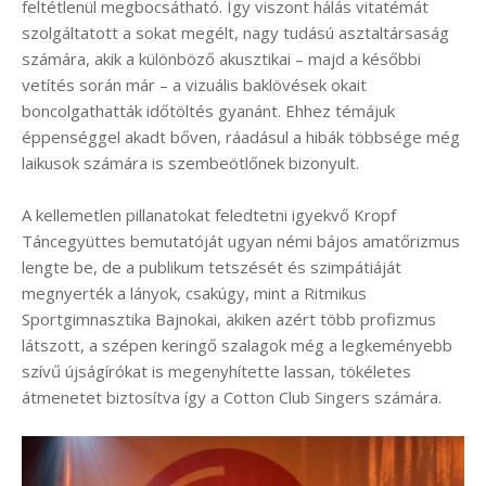
feltétlenül megbocsátható. Így viszont hálás vitatémát
szolgáltatott a sokat megélt, nagy tudású asztaltársaság
számára, akik a különböző akusztikai – majd a későbbi
vetítés során már – a vizuális baklövések okait
boncolgathatták időtöltés gyanánt. Ehhez témájuk
éppenséggel akadt bőven, ráadásul a hibák többsége még
laikusok számára is szembeötlőnek bizonyult.
A kellemetlen pillanatokat feledtetni igyekvő Kropf
Táncegyüttes bemutatóját ugyan némi bájos amatőrizmus
lengte be, de a publikum tetszését és szimpátiáját
megnyerték a lányok, csakúgy, mint a Ritmikus
Sportgimnasztika Bajnokai, akiken azért több profizmus
látszott, a szépen keringő szalagok még a legkeményebb
szívű újságírókat is megenyhítette lassan, tökéletes
átmenetet biztosítva így a Cotton Club Singers számára.