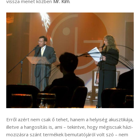
vissza menet közben
Mr. Kim
.
Erről azért nem csak ő tehet, hanem a helyiség akusztikája,
illetve a hangosítás is, ami – tekintve, hogy mégiscsak házi-
mozizásra szánt termékek bemutatójáról volt szó – nem