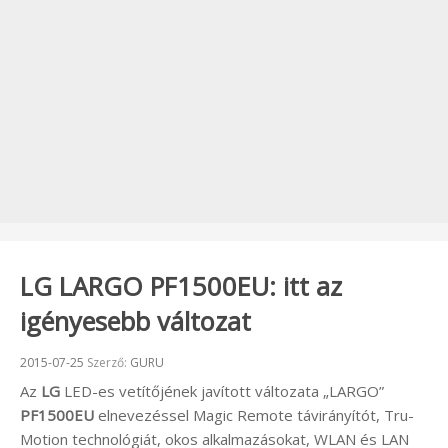
LG LARGO PF1500EU: itt az
igényesebb változat
Beküldve:
2015-07-25
Szerző:
GURU
Az
LG
LED-es vetítőjének javított változata „LARGO”
PF1500EU
elnevezéssel Magic Remote távirányítót, Tru-
Motion technológiát, okos alkalmazásokat, WLAN és LAN