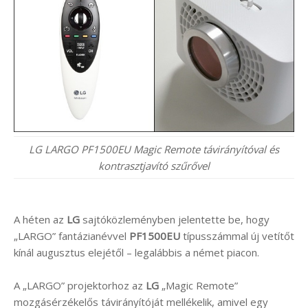
LG LARGO PF1500EU Magic Remote távirányítóval és
kontrasztjavító szűrővel
A héten az
LG
sajtóközleményben jelentette be, hogy
„LARGO” fantázianévvel
PF1500EU
típusszámmal új vetítőt
kínál augusztus elejétől – legalábbis a német piacon.
A „LARGO” projektorhoz az
LG
„Magic Remote”
mozgásérzékelős távirányítóját mellékelik, amivel egy