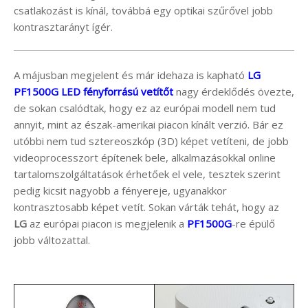
csatlakozást is kínál, továbbá egy optikai szűrővel jobb
kontrasztarányt ígér.
A májusban megjelent és már idehaza is kapható
LG
PF1500G LED fényforrású vetítőt
nagy érdeklődés övezte,
de sokan csalódtak, hogy ez az európai modell nem tud
annyit, mint az észak-amerikai piacon kínált verzió. Bár ez
utóbbi nem tud sztereoszkóp (3D) képet vetíteni, de jobb
videoprocesszort építenek bele, alkalmazásokkal online
tartalomszolgáltatások érhetőek el vele, tesztek szerint
pedig kicsit nagyobb a fényereje, ugyanakkor
kontrasztosabb képet vetít. Sokan várták tehát, hogy az
LG
az európai piacon is megjelenik a
PF1500G
-re épülő
jobb változattal.