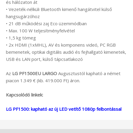
és hálózaton át
• Vezeték-nélküli Bluetooth kimenő hangátvitel külső
hangsugárzóhoz
• 21 dB működési zaj Eco üzemmódban
• Max. 100 W teljesítményfelvétel
• 1,5 kg tömeg
• 2x HDMI (1xMHL), AV és komponens videó, PC RGB
bemenetek, optikai digitális audió és fejhallgató kimenetek,
USB és LAN port, külső tápcsatlakozó
Az
LG PF1500EU LARGO
Augusztustól kapható a német
piacon 1.349 € (kb. 419.000 Ft) áron.
Kapcsolódó linkek:
LG PF1500: kapható az új LED vetítő 1080p felbontással