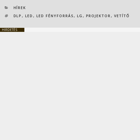
KATEGÓRIÁK
HÍREK
CÍMKÉK
DLP
,
LED
,
LED FÉNYFORRÁS
,
LG
,
PROJEKTOR
,
VETÍTŐ
HIRDETÉS