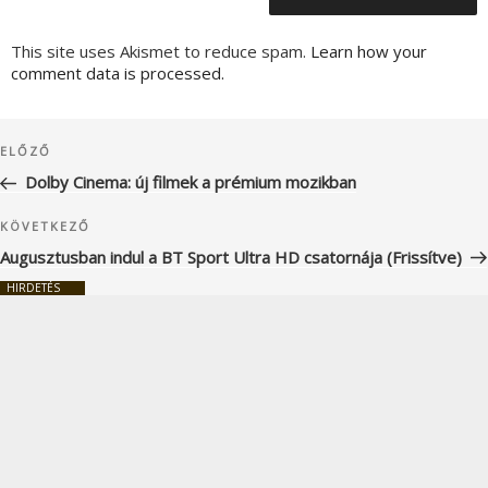
This site uses Akismet to reduce spam.
Learn how your
comment data is processed.
Bejegyzés
Korábbi
ELŐZŐ
navigáció
bejegyzés
Dolby Cinema: új filmek a prémium mozikban
Következő
KÖVETKEZŐ
bejegyzés
Augusztusban indul a BT Sport Ultra HD csatornája (Frissítve)
HIRDETÉS