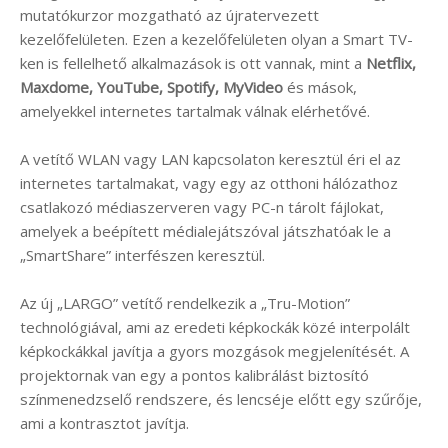
mutatókurzor mozgatható az újratervezett
kezelőfelületen. Ezen a kezelőfelületen olyan a Smart TV-
ken is fellelhető alkalmazások is ott vannak, mint a
Netflix,
Maxdome, YouTube, Spotify, MyVideo
és mások,
amelyekkel internetes tartalmak válnak elérhetővé.
A vetítő WLAN vagy LAN kapcsolaton keresztül éri el az
internetes tartalmakat, vagy egy az otthoni hálózathoz
csatlakozó médiaszerveren vagy PC-n tárolt fájlokat,
amelyek a beépített médialejátszóval játszhatóak le a
„SmartShare” interfészen keresztül.
Az új „LARGO” vetítő rendelkezik a „Tru-Motion”
technológiával, ami az eredeti képkockák közé interpolált
képkockákkal javítja a gyors mozgások megjelenítését. A
projektornak van egy a pontos kalibrálást biztosító
színmenedzselő rendszere, és lencséje előtt egy szűrője,
ami a kontrasztot javítja.