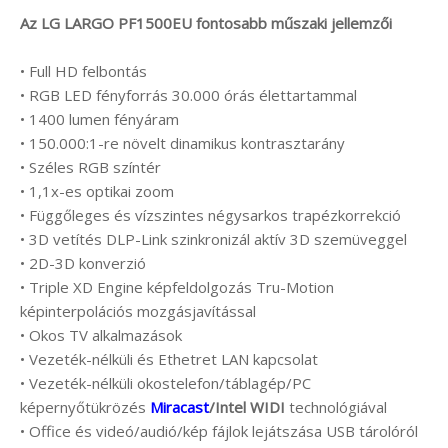
Az LG LARGO PF1500EU fontosabb műszaki jellemzői
• Full HD felbontás
• RGB LED fényforrás 30.000 órás élettartammal
• 1400 lumen fényáram
• 150.000:1-re növelt dinamikus kontrasztarány
• Széles RGB színtér
• 1,1x-es optikai zoom
• Függőleges és vízszintes négysarkos trapézkorrekció
• 3D vetítés DLP-Link szinkronizál aktív 3D szemüveggel
• 2D-3D konverzió
• Triple XD Engine képfeldolgozás Tru-Motion
képinterpolációs mozgásjavítással
• Okos TV alkalmazások
• Vezeték-nélküli és Ethetret LAN kapcsolat
• Vezeték-nélküli okostelefon/táblagép/PC
képernyőtükrözés
Miracast
/Intel WIDI
technológiával
• Office és videó/audió/kép fájlok lejátszása USB tárolóról