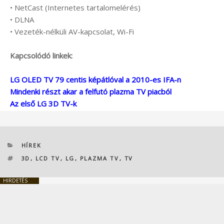
• NetCast (Internetes tartalomelérés)
• DLNA
• Vezeték-nélküli AV-kapcsolat, Wi-Fi
Kapcsolódó linkek:
LG OLED TV 79 centis képátlóval a 2010-es IFA-n
Mindenki részt akar a felfutó plazma TV piacból
Az első LG 3D TV-k
KATEGÓRIÁK
HÍREK
CÍMKÉK
3D
,
LCD TV
,
LG
,
PLAZMA TV
,
TV
HIRDETÉS