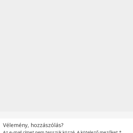
Vélemény, hozzászólás?
Az e-mail címet nem tesszük közzé.
A kötelező mezőket
*