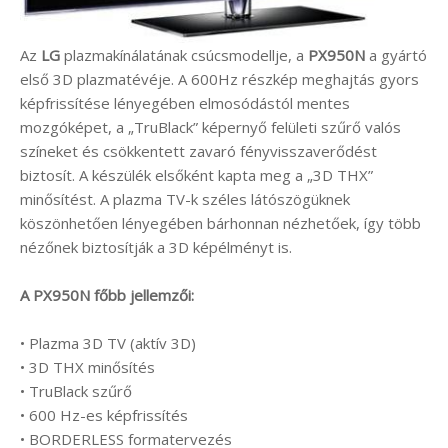
Az
LG
plazmakínálatának csúcsmodellje, a
PX950N
a gyártó
első 3D plazmatévéje. A 600Hz részkép meghajtás gyors
képfrissítése lényegében elmosódástól mentes
mozgóképet, a „TruBlack” képernyő felületi szűrő valós
színeket és csökkentett zavaró fényvisszaverődést
biztosít. A készülék elsőként kapta meg a „3D THX”
minősítést. A plazma TV-k széles látószögüknek
köszönhetően lényegében bárhonnan nézhetőek, így több
nézőnek biztosítják a 3D képélményt is.
A PX950N főbb jellemzői:
• Plazma 3D TV (aktív 3D)
• 3D THX minősítés
• TruBlack szűrő
• 600 Hz-es képfrissítés
• BORDERLESS formatervezés