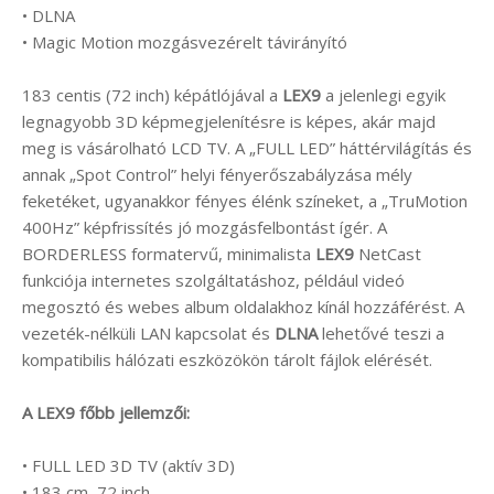
• DLNA
• Magic Motion mozgásvezérelt távirányító
183 centis (72 inch) képátlójával a
LEX9
a jelenlegi egyik
legnagyobb 3D képmegjelenítésre is képes, akár majd
meg is vásárolható LCD TV. A „FULL LED” háttérvilágítás és
annak „Spot Control” helyi fényerőszabályzása mély
feketéket, ugyanakkor fényes élénk színeket, a „TruMotion
400Hz” képfrissítés jó mozgásfelbontást ígér. A
BORDERLESS formatervű, minimalista
LEX9
NetCast
funkciója internetes szolgáltatáshoz, például videó
megosztó és webes album oldalakhoz kínál hozzáférést. A
vezeték-nélküli LAN kapcsolat és
DLNA
lehetővé teszi a
kompatibilis hálózati eszközökön tárolt fájlok elérését.
A LEX9 főbb jellemzői:
• FULL LED 3D TV (aktív 3D)
• 183 cm, 72 inch