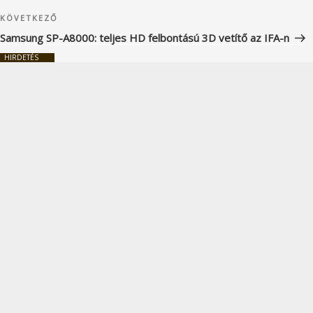
Következő
KÖVETKEZŐ
bejegyzés
Samsung SP-A8000: teljes HD felbontású 3D vetítő az IFA-n
HIRDETÉS