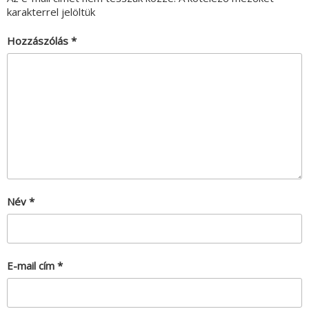
karakterrel jelöltük
Hozzászólás
*
Név
*
E-mail cím
*