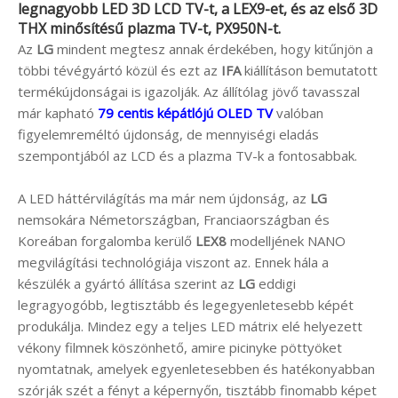
legnagyobb LED 3D LCD TV-t, a
LEX9
-et, és az első 3D
THX minősítésű plazma TV-t,
PX950N
-t.
Az
LG
mindent megtesz annak érdekében, hogy kitűnjön a
többi tévégyártó közül és ezt az
IFA
kiállításon bemutatott
termékújdonságai is igazolják. Az állítólag jövő tavasszal
már kapható
79 centis képátlójú OLED TV
valóban
figyelemreméltó újdonság, de mennyiségi eladás
szempontjából az LCD és a plazma TV-k a fontosabbak.
A LED háttérvilágítás ma már nem újdonság, az
LG
nemsokára Németországban, Franciaországban és
Koreában forgalomba kerülő
LEX8
modelljének NANO
megvilágítási technológiája viszont az. Ennek hála a
készülék a gyártó állítása szerint az
LG
eddigi
legragyogóbb, legtisztább és legegyenletesebb képét
produkálja. Mindez egy a teljes LED mátrix elé helyezett
vékony filmnek köszönhető, amire picinyke pöttyöket
nyomtatnak, amelyek egyenletesebben és hatékonyabban
szórják szét a fényt a képernyőn, tisztább finomabb képet