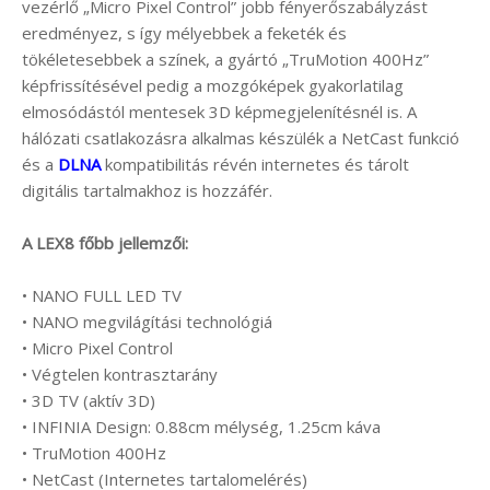
vezérlő „Micro Pixel Control” jobb fényerőszabályzást
eredményez, s így mélyebbek a feketék és
tökéletesebbek a színek, a gyártó „TruMotion 400Hz”
képfrissítésével pedig a mozgóképek gyakorlatilag
elmosódástól mentesek 3D képmegjelenítésnél is. A
hálózati csatlakozásra alkalmas készülék a NetCast funkció
és a
DLNA
kompatibilitás révén internetes és tárolt
digitális tartalmakhoz is hozzáfér.
A LEX8 főbb jellemzői:
• NANO FULL LED TV
• NANO megvilágítási technológiá
• Micro Pixel Control
• Végtelen kontrasztarány
• 3D TV (aktív 3D)
• INFINIA Design: 0.88cm mélység, 1.25cm káva
• TruMotion 400Hz
• NetCast (Internetes tartalomelérés)