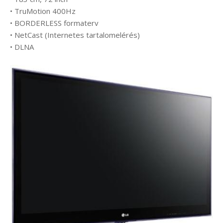
• TruMotion 400Hz
• BORDERLESS formaterv
• NetCast (Internetes tartalomelérés)
• DLNA