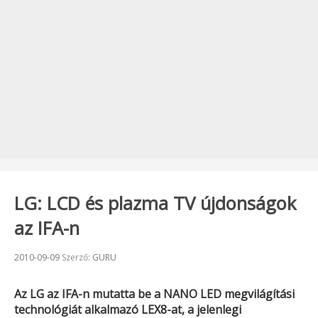
LG: LCD és plazma TV újdonságok
az IFA-n
Beküldve:
2010-09-09
Szerző:
GURU
Az
LG
az
IFA
-n mutatta be a NANO LED megvilágítási
technológiát alkalmazó
LEX8
-at, a jelenlegi