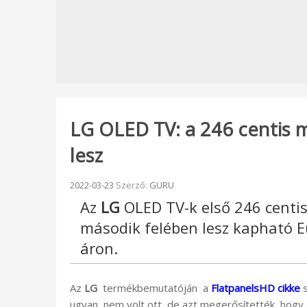
LG OLED TV: a 246 centis mo
lesz
Beküldve:
2022-03-23
Szerző:
GURU
Az
LG
OLED TV-k első 246 centis
második felében lesz kapható E
áron.
Az
LG
termékbemutatóján a
FlatpanelsHD cikke
s
ugyan nem volt ott, de azt megerősítették, hogy 