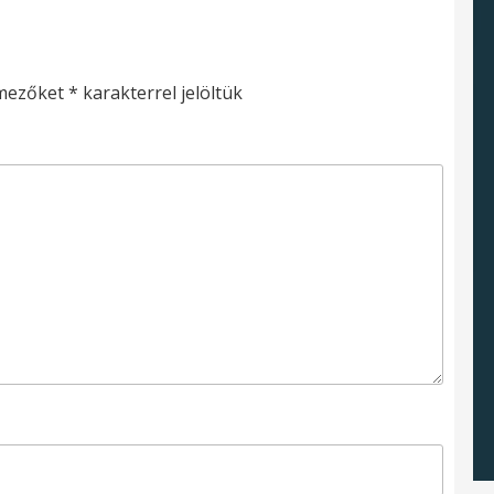
 mezőket
*
karakterrel jelöltük