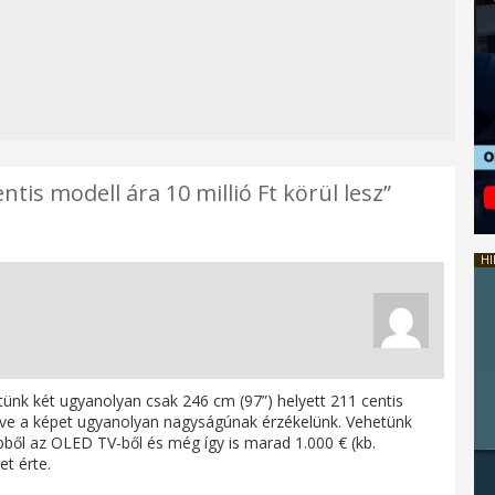
tis modell ára 10 millió Ft körül lesz”
HI
nk két ugyanolyan csak 246 cm (97”) helyett 211 centis
nézve a képet ugyanolyan nagyságúnak érzékelünk. Vehetünk
bből az OLED TV-ből és még így is marad 1.000 € (kb.
t érte.