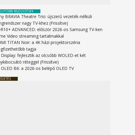
GUTÓBBI BEJEGYZÉSEK
ny BRAVIA Theatre Trio: újszerű vezeték-nélküli
ngrendszer nagy TV-khez (Frissítve)
R10+ ADVANCED: először 2026-os Samsung TV-ken
ime Video streaming tartalmakkal
IMI TITAN Noir: a 4K házi projektorszéria
gfizethetőbb tagja
 Display: fejlesztik az olcsóbb WOLED-et két
ykibocsátó réteggel (Frissítve)
 OLED B6: a 2026-os belépő OLED TV
RDETÉS