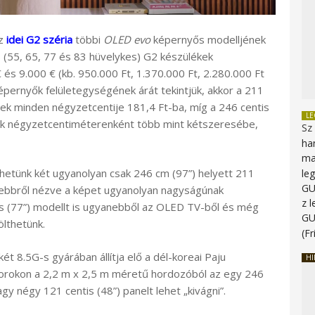
az
idei G2 széria
többi
OLED evo
képernyős modelljének
s (55, 65, 77 és 83 hüvelykes) G2 készülékek
és 9.000 € (kb. 950.000 Ft, 1.370.000 Ft, 2.280.000 Ft
épernyők felületegységének árát tekintjük, akkor a 211
ek minden négyzetcentije 181,4 Ft-ba, míg a 246 centis
L
lék négyzetcentiméterenként több mint kétszeresébe,
Sz
ha
ma
etünk két ugyanolyan csak 246 cm (97”) helyett 211
le
G
zelebbről nézve a képet ugyanolyan nagyságúnak
z 
s (77”) modellt is ugyanebből az OLED TV-ből és még
G
ölthetünk.
(Fr
t 8.5G-s gyárában állítja elő a dél-koreai Paju
HI
sorokon a 2,2 m x 2,5 m méretű hordozóból az egy 246
gy négy 121 centis (48”) panelt lehet „kivágni”.