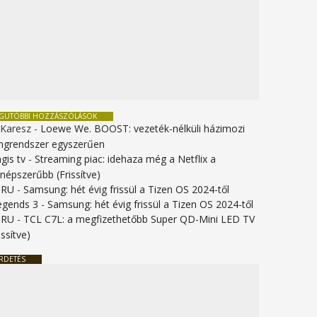
EGUTÓBBI HOZZÁSZÓLÁSOK
 Karesz
-
Loewe We. BOOST: vezeték-nélküli házimozi
ngrendszer egyszerűen
gis tv
-
Streaming piac: idehaza még a Netflix a
gnépszerűbb (Frissítve)
URU
-
Samsung: hét évig frissül a Tizen OS 2024-től
legends 3
-
Samsung: hét évig frissül a Tizen OS 2024-től
URU
-
TCL C7L: a megfizethetőbb Super QD-Mini LED TV
issítve)
RDETÉS