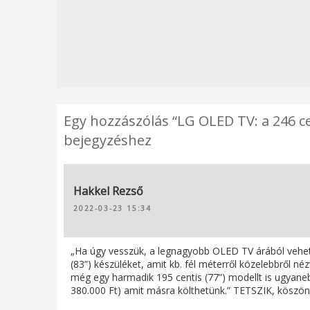
Egy hozzászólás “LG OLED TV: a 246 cen
bejegyzéshez
Hakkel Rezső
2022-03-23 15:34
„Ha úgy vesszük, a legnagyobb OLED TV árából vehetü
(83”) készüléket, amit kb. fél méterről közelebbről 
még egy harmadik 195 centis (77”) modellt is ugyane
380.000 Ft) amit másra költhetünk.” TETSZIK, köszöne