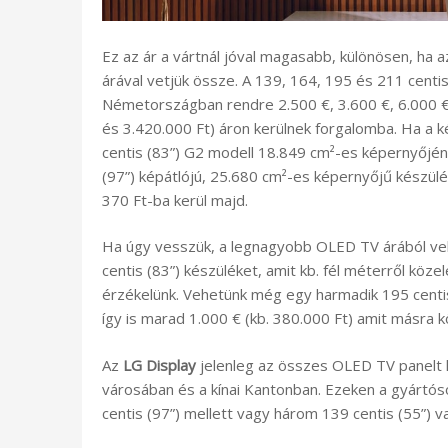
Ez az ár a vártnál jóval magasabb, különösen, ha 
árával vetjük össze. A 139, 164, 195 és 211 centi
Németországban rendre 2.500 €, 3.600 €, 6.000 € 
és 3.420.000 Ft) áron kerülnek forgalomba. Ha a k
centis (83”) G2 modell 18.849 cm²-es képernyőjén
(97”) képátlójú, 25.680 cm²-es képernyőjű készü
370 Ft-ba kerül majd.
Ha úgy vesszük, a legnagyobb OLED TV árából veh
centis (83”) készüléket, amit kb. fél méterről kö
érzékelünk. Vehetünk még egy harmadik 195 centi
így is marad 1.000 € (kb. 380.000 Ft) amit másra k
Az
LG Display
jelenleg az összes OLED TV panelt ké
városában és a kínai Kantonban. Ezeken a gyártó
centis (97”) mellett vagy három 139 centis (55”) va