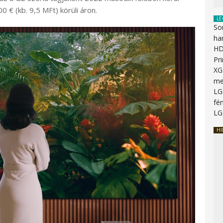
€ (kb. 9,5 MFt) körüli áron.
LE
So
ha
HD
Pr
XG
me
LG
fén
LG
HI