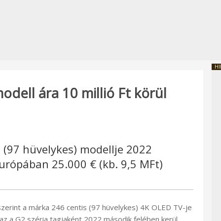
HI
dell ára 10 millió Ft körül
 (97 hüvelykes) modellje 2022
urópában 25.000 € (kb. 9,5 MFt)
zerint a márka 246 centis (97 hüvelykes) 4K OLED TV-je
az a G2 széria tagjaként 2022 második felében kerül