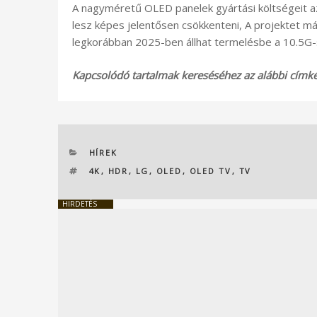
A nagyméretű OLED panelek gyártási költségeit 
lesz képes jelentősen csökkenteni, A projektet már
legkorábban 2025-ben állhat termelésbe a 10.5G-
Kapcsolódó tartalmak kereséséhez az alábbi címkék
KATEGÓRIÁK
HÍREK
CÍMKÉK
4K
,
HDR
,
LG
,
OLED
,
OLED TV
,
TV
HIRDETÉS