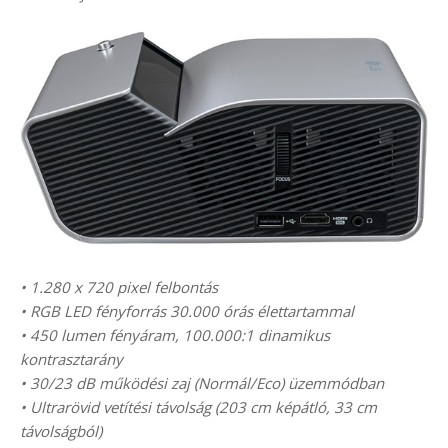
• 1.280 x 720 pixel felbontás
• RGB LED fényforrás 30.000 órás élettartammal
• 450 lumen fényáram, 100.000:1 dinamikus
kontrasztarány
• 30/23 dB működési zaj (Normál/Eco) üzemmódban
• Ultrarövid vetítési távolság (203 cm képátló, 33 cm
távolságból)