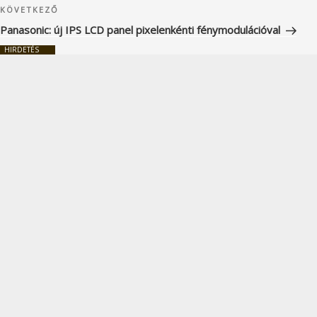
Következő
KÖVETKEZŐ
bejegyzés
Panasonic: új IPS LCD panel pixelenkénti fénymodulációval
HIRDETÉS