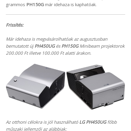
grammos
PH150G
már idehaza is kaphatóak.
Frissítés:
Már idehaza is megvásárolhatóak az augusztusban
bemutatott új
PH450UG
és
PH150G
Minibeam projektorok
200.000 Ft illetve 100.000 Ft alatti árakon.
Az otthoni célokra is jól használható
LG PH450UG
főbb
műszaki jellemzői az alábbiak: