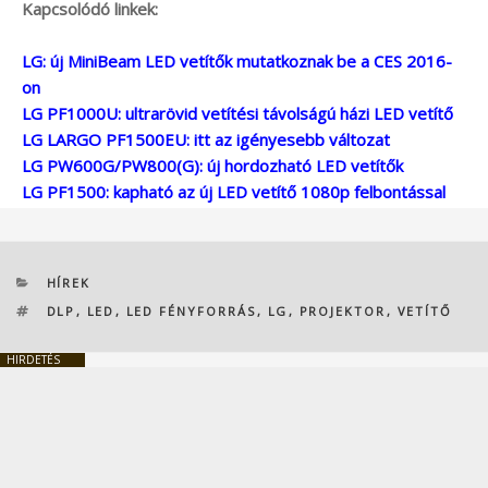
Kapcsolódó linkek:
LG: új MiniBeam LED vetítők mutatkoznak be a CES 2016-
on
LG PF1000U: ultrarövid vetítési távolságú házi LED vetítő
LG LARGO PF1500EU: itt az igényesebb változat
LG PW600G/PW800(G): új hordozható LED vetítők
LG PF1500: kapható az új LED vetítő 1080p felbontással
KATEGÓRIÁK
HÍREK
CÍMKÉK
DLP
,
LED
,
LED FÉNYFORRÁS
,
LG
,
PROJEKTOR
,
VETÍTŐ
HIRDETÉS