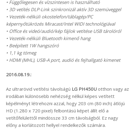
• Függőlegesen és vízszintesen is használható
• 3D vetítés DLP-Link szinkronizál aktív 3D szemüveggel
• Vezeték-nélküli okostelefon/táblagép/PC
képernyőtükrözés Miracast/Intel WIDI technológiával
• Office és videó/audió/kép fájlok vetítése USB tárolóról
• Vezeték-nélküli Bluetooth kimenő hang
• Beépített 1W hangszóró
• 1,1 kg tömeg
• HDMI (MHL), USB-A port, audió és fejhallgató kimenet
2016.08.19.:
Az ultrarövid vetítési távolságú
LG PH450U
otthon vagy az
irodában különösebb nehézség nélkül képes vetített
képélményt létrehozni azzal, hogy 203 cm (80 inch) átlójú
HD (1.280 x 720 pixel) felbontású képet állít elő a
vetítőfelülettől mindössze 33 cm távolságból. Ez nagy
előny a korlátozott hellyel rendelkezők számára.