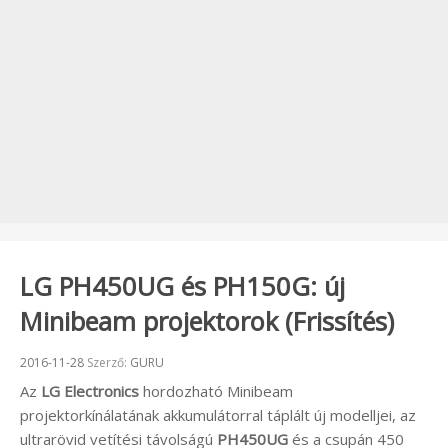
LG PH450UG és PH150G: új
Minibeam projektorok (Frissítés)
Beküldve:
2016-11-28
Szerző:
GURU
Az
LG Electronics
hordozható Minibeam
projektorkínálatának akkumulátorral táplált új modelljei, az
ultrarövid vetítési távolságú
PH450UG
és a csupán 450