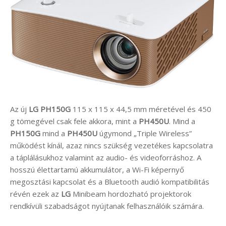
Az új
LG PH150G
115 x 115 x 44,5 mm méretével és 450
g tömegével csak fele akkora, mint a
PH450U
. Mind a
PH150G
mind a
PH450U
úgymond „Triple Wireless”
működést kínál, azaz nincs szükség vezetékes kapcsolatra
a táplálásukhoz valamint az audio- és videoforráshoz. A
hosszú élettartamú akkumulátor, a Wi-Fi képernyő
megosztási kapcsolat és a Bluetooth audió kompatibilitás
révén ezek az
LG
Minibeam hordozható projektorok
rendkívüli szabadságot nyújtanak felhasználóik számára.