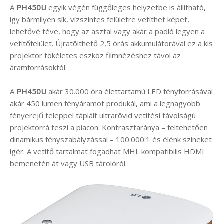
A
PH450U
egyik végén függőleges helyzetbe is állítható,
így bármilyen sík, vízszintes felületre vetíthet képet,
lehetővé téve, hogy az asztal vagy akár a padló legyen a
vetítőfelület. Újratölthető 2,5 órás akkumulátorával ez a kis
projektor tökéletes eszköz filmnézéshez távol az
áramforrásoktól.
A
PH450U
akár 30.000 óra élettartamú LED fényforrásával
akár 450 lumen fényáramot produkál, ami a legnagyobb
fényerejű teleppel táplált ultrarövid vetítési távolságú
projektorrá teszi a piacon. Kontrasztaránya – feltehetően
dinamikus fényszabályzással – 100.000:1 és élénk színeket
ígér. A vetítő tartalmat fogadhat MHL kompatibilis HDMI
bemenetén át vagy USB tárolóról.