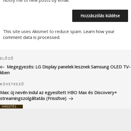
Notify me of new posts by email.
This site uses Akismet to reduce spam.
Learn how your
comment data is processed.
Bejegyzés
Korábbi
ELŐZŐ
navigáció
bejegyzés
Megegyezés: LG Display panelek lesznek Samsung OLED TV-
kben
Következő
KÖVETKEZŐ
bejegyzés
Max: új nevén indul az egyesített HBO Max és Discovery+
streamingszolgáltatás (Frissítve)
HIRDETÉS