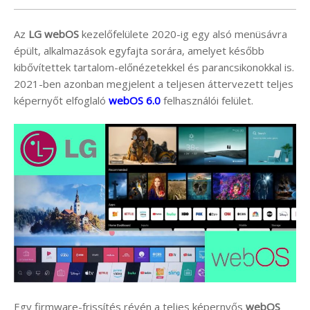
Az
LG webOS
kezelőfelülete 2020-ig egy alsó menüsávra
épült, alkalmazások egyfajta sorára, amelyet később
kibővítettek tartalom-előnézetekkel és parancsikonokkal is.
2021-ben azonban megjelent a teljesen áttervezett teljes
képernyőt elfoglaló
webOS 6.0
felhasználói felület.
Egy firmware-frissítés révén a teljes képernyős
webOS