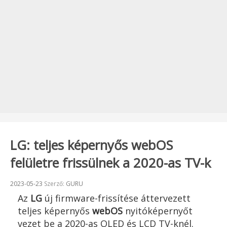
LG: teljes képernyős webOS
felületre frissülnek a 2020-as TV-k
Beküldve:
2023-05-23
Szerző:
GURU
Az
LG
új firmware-frissítése áttervezett
teljes képernyős
webOS
nyitóképernyőt
vezet be a 2020-as OLED és LCD TV-knél.