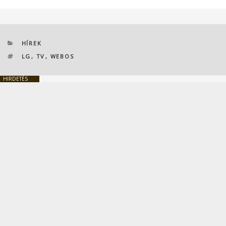
KATEGÓRIÁK
HÍREK
CÍMKÉK
LG
,
TV
,
WEBOS
HIRDETÉS