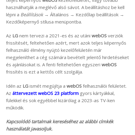
használhatják a meglévő alsó sávot. A beállításhoz be kell
lépni a
Beállítások
→ Általános → Kezdőlap beállítások →
Kezdőképernyő stílusa menüpontba.
Az
LG
nem tervezi a 2021-es és az utáni
webOS
verziók
frissítését, feltehetően azért, mert azok teljes képernyős
felhasználó élmény nyújtó kezelőfelületén már
megjeleníthet a cég számára bevételt jelentő hirdetéseket
és ajánlásokat is. A fenti feltehetően egyszeri
webOS
frissítés is ezt a kettős célt szolgálja.
Idén az
LG
ismét megújítja a
webOS
felhasználói felületet.
Az
áttervezett webOS 23 platform
gyors kártyákkal,
fülekkel és sok egyébbel kizárólag a 2023-as TV-ken
működik.
Kapcsolódó tartalmak kereséséhez az alábbi címkék
használatát javasoljuk.