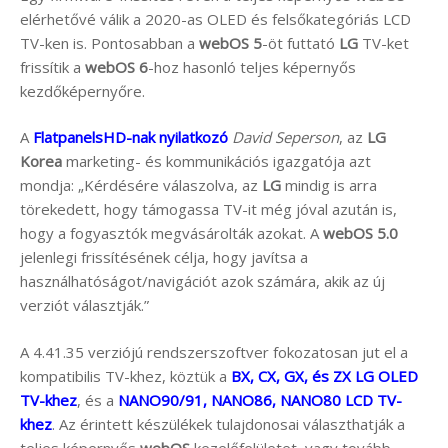
elérhetővé válik a 2020-as OLED és felsőkategóriás LCD
TV-ken is. Pontosabban a
webOS 5
-öt futtató
LG
TV-ket
frissítik a
webOS 6
-hoz hasonló teljes képernyős
kezdőképernyőre.
A
FlatpanelsHD-nak nyilatkozó
David Seperson
, az
LG
Korea
marketing- és kommunikációs igazgatója azt
mondja: „Kérdésére válaszolva, az
LG
mindig is arra
törekedett, hogy támogassa TV-it még jóval azután is,
hogy a fogyasztók megvásárolták azokat. A
webOS 5.0
jelenlegi frissítésének célja, hogy javítsa a
használhatóságot/navigációt azok számára, akik az új
verziót választják.”
A 4.41.35 verziójú rendszerszoftver fokozatosan jut el a
kompatibilis TV-khez, köztük a
BX, CX, GX, és ZX LG OLED
TV-khez
, és a
NANO90/91, NANO86, NANO80 LCD TV-
khez
. Az érintett készülékek tulajdonosai választhatják a
teljes képernyős
webOS
kezelőfelületet, vagy tovább