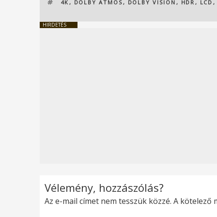
CÍMKÉK
4K
,
DOLBY ATMOS
,
DOLBY VISION
,
HDR
,
LCD
HIRDETÉS
Vélemény, hozzászólás?
Az e-mail címet nem tesszük közzé.
A kötelező