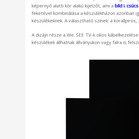
képernyő alatti kör alakú kijelzőt, ami a
bild i. csú
feketével kombinálása a készülékházon azonban iga
készülékeknek. A választható színek: a korallpiros, 
A dizájn része a We. SEE TV-k okos kábelkezelése i
készülékek állhatnak állványukon vagy falra is fels