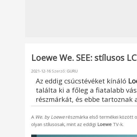
Loewe We. SEE: stílusos LC
Beküldve:
2021-12-16
Szerző:
GURU
Az eddig csúcstévéket kínáló
Lo
találta ki a főleg a fiatalabb v
részmárkát, és ebbe tartoznak 
A
We. by Loewe
részmárka első termékei között ot
olyan stílusosak, mint az eddigi
Loewe
TV-k.