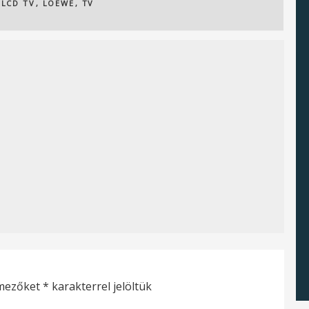
,
LCD TV
,
LOEWE
,
TV
 mezőket
*
karakterrel jelöltük