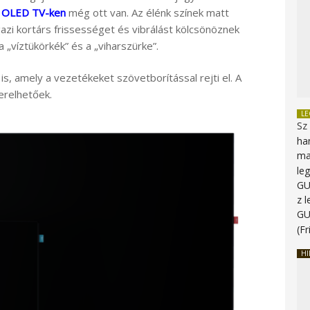
cs OLED TV-ken
még ott van. Az élénk színek matt
zi kortárs frissességet és vibrálást kölcsönöznek
a „víztükörkék” és a „viharszürke”.
s, amely a vezetékeket szövetborítással rejti el. A
zerelhetőek.
L
Sz
ha
ma
le
G
z 
G
(Fr
HI