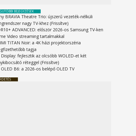
GUTÓBBI BEJEGYZÉSEK
ny BRAVIA Theatre Trio: újszerű vezeték-nélküli
ngrendszer nagy TV-khez (Frissítve)
R10+ ADVANCED: először 2026-os Samsung TV-ken
ime Video streaming tartalmakkal
IMI TITAN Noir: a 4K házi projektorszéria
gfizethetőbb tagja
 Display: fejlesztik az olcsóbb WOLED-et két
ykibocsátó réteggel (Frissítve)
 OLED B6: a 2026-os belépő OLED TV
RDETÉS