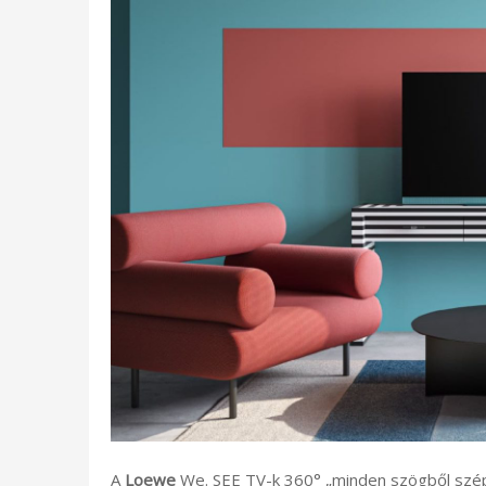
A
Loewe
We. SEE TV-k 360° „minden szögből szép