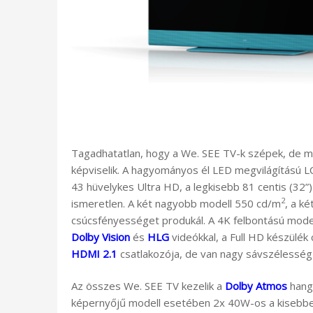
Tagadhatatlan, hogy a We. SEE TV-k szépek, de m
képviselik. A hagyományos él LED megvilágítású L
43 hüvelykes Ultra HD, a legkisebb 81 centis (32”) 
2
ismeretlen. A két nagyobb modell 550 cd/m
, a k
csúcsfényességet produkál. A 4K felbontású mode
Dolby Vision
és
HLG
videókkal, a Full HD készülék
HDMI 2.1
csatlakozója, de van nagy sávszélességű
Az összes We. SEE TV kezelik a
Dolby Atmos
hang
képernyőjű modell esetében 2x 40W-os a kisebb