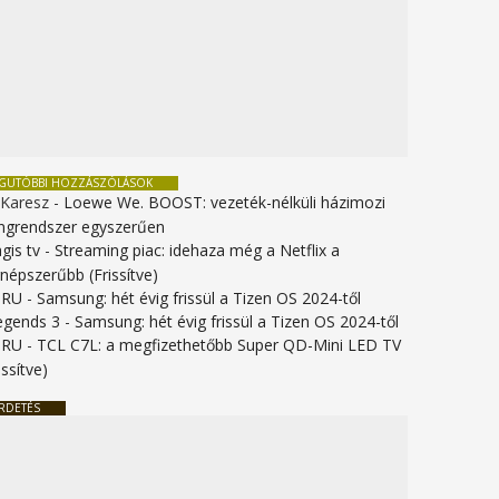
EGUTÓBBI HOZZÁSZÓLÁSOK
 Karesz
-
Loewe We. BOOST: vezeték-nélküli házimozi
ngrendszer egyszerűen
gis tv
-
Streaming piac: idehaza még a Netflix a
gnépszerűbb (Frissítve)
URU
-
Samsung: hét évig frissül a Tizen OS 2024-től
legends 3
-
Samsung: hét évig frissül a Tizen OS 2024-től
URU
-
TCL C7L: a megfizethetőbb Super QD-Mini LED TV
issítve)
RDETÉS