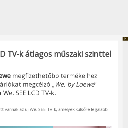
HI
D TV-k átlagos műszaki szinttel
ewe
megfizethetőbb termékeihez
ásárlókat megcélzó „
We. by Loewe
”
a We. SEE LCD TV-k.
t vannak az új We. SEE TV-k, amelyek külsőre legalább