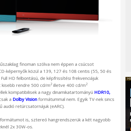
űszakilag finoman szólva nem éppen a csúcsot
CD-képernyők közül a 139, 127 és 108 centis (55, 50 és
Full HD felbontású, de képfrissítési frekvenciájuk
HI
2
2
ét kisebb rendre 500 cd/m
illetve 400 cd/m
llek kompatibilisek a nagy dinamikatartományú
HDR10,
 csak a
Dolby Vision
formátummal nem. Egyik TV-nek sincs
 audió retúrcsatornájuk (eARC).
formátumot is, sztereó hangrendszerük a két nagyobb
eknél 2x 30W-os.