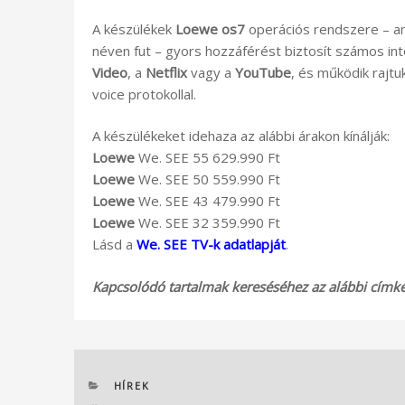
A készülékek
Loewe
os7
operációs rendszere – am
néven fut – gyors hozzáférést biztosít számos int
Video
, a
Netflix
vagy a
YouTube
, és működik rajt
voice protokollal.
A készülékeket idehaza az alábbi árakon kínálják:
Loewe
We. SEE 55 629.990 Ft
Loewe
We. SEE 50 559.990 Ft
Loewe
We. SEE 43 479.990 Ft
Loewe
We. SEE 32 359.990 Ft
Lásd a
We. SEE TV-k adatlapját
.
Kapcsolódó tartalmak kereséséhez az alábbi címkék
KATEGÓRIÁK
HÍREK