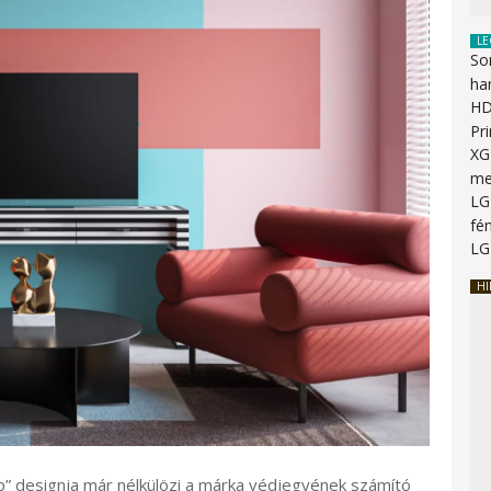
LE
So
ha
HD
Pr
XG
me
LG
fén
LG
HI
” designja már nélkülözi a márka védjegyének számító