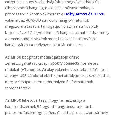
integrálja a nagy szabadságfokkal megválasztható és
elhelyezhető hangsugárzókat és mélynyomókat. A
processzor a korábbiak mellett a
Dolby Atmos és DTS:X
valamint az
Auro-3D
surround hangformátumok
megszólaltatását is támogatja, 16 szimmetrikus XLR
kimenetével 12 egyedi kimenő hangcsatornát hajthat meg,
a fennmaradó 4 segédkimenet használható további
hangsugárzókat mélynyomókat láthat el jellel.
Az
MP50
beépített médialejátszója online
zeneszolgáltatásokat (pl.
Spotify connect
) internetes
rádiókat (
vTuner
) és
Airplay
valamint vezetékes hálózaton
át vagy USB tárolóról elért zenei bitfolyamokat szólaltathat
meg. Azt sajnos nem tudni, milyen fájlformátumok
támogatottak.
Az
MP50
lehetővé teszi, hogy felhasználója a
hangrendszernek 32 egyedi hangtónust állítson be
preferenciáinak megfelelően, és azt a processzor bármely