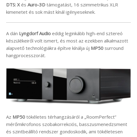
DTS: X
és
Auro-3D
támogatást, 16 szimmetrikus XLR
kimenetet és sok mást kínál igényeseknek.
A dán
Lyngdorf Audio
eddig leginkább high-end sztereó
készülékeiről volt ismert, és most az ezekben alkalmazott
alapvető technológiákra építve kínálja új
MP50
surround
hangprocesszorát.
Az
MP50
tökéletes térhangzásáról a „RoomPerfect”
mérőmikrofonos szobakorrekciós, basszusmenedzsment
és szintbeállító rendszer gondoskodik, ami tökéletesen