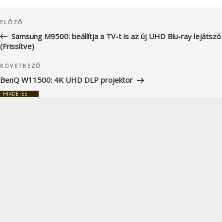
Bejegyzés
Korábbi
ELŐZŐ
navigáció
bejegyzés
Samsung M9500: beállítja a TV-t is az új UHD Blu-ray lejátszó
(Frissítve)
Következő
KÖVETKEZŐ
bejegyzés
BenQ W11500: 4K UHD DLP projektor
HIRDETÉS