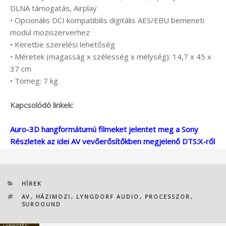
DLNA támogatás, Airplay
• Opcionális DCI kompatibilis digitális AES/EBU bemeneti
modul moziszerverhez
• Keretbe szerelési lehetőség
• Méretek (magasság x szélesség x mélység): 14,7 x 45 x
37 cm
• Tömeg: 7 kg
Kapcsolódó linkek:
Auro-3D hangformátumú filmeket jelentet meg a Sony
Részletek az idei AV vevőerősítőkben megjelenő DTS:X-ről
KATEGÓRIÁK
HÍREK
CÍMKÉK
AV
,
HÁZIMOZI
,
LYNGDORF AUDIO
,
PROCESSZOR
,
SUROOUND