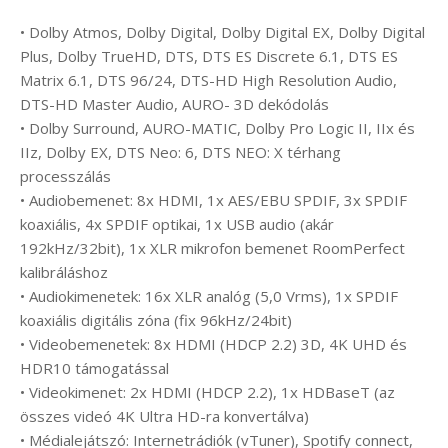
• Dolby Atmos, Dolby Digital, Dolby Digital EX, Dolby Digital
Plus, Dolby TrueHD, DTS, DTS ES Discrete 6.1, DTS ES
Matrix 6.1, DTS 96/24, DTS-HD High Resolution Audio,
DTS-HD Master Audio, AURO- 3D dekódolás
• Dolby Surround, AURO-MATIC, Dolby Pro Logic II, IIx és
IIz, Dolby EX, DTS Neo: 6, DTS NEO: X térhang
processzálás
• Audiobemenet: 8x HDMI, 1x AES/EBU SPDIF, 3x SPDIF
koaxiális, 4x SPDIF optikai, 1x USB audio (akár
192kHz/32bit), 1x XLR mikrofon bemenet RoomPerfect
kalibráláshoz
• Audiokimenetek: 16x XLR analóg (5,0 Vrms), 1x SPDIF
koaxiális digitális zóna (fix 96kHz/24bit)
• Videobemenetek: 8x HDMI (HDCP 2.2) 3D, 4K UHD és
HDR10 támogatással
• Videokimenet: 2x HDMI (HDCP 2.2), 1x HDBaseT (az
összes videó 4K Ultra HD-ra konvertálva)
• Médialejátszó: Internetrádiók (vTuner), Spotify connect,