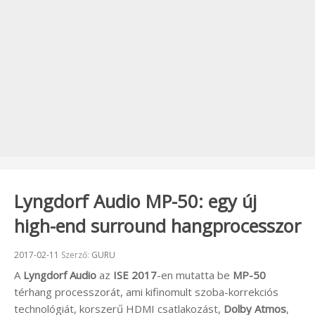
Lyngdorf Audio MP-50: egy új
high-end surround hangprocesszor
Beküldve:
2017-02-11
Szerző:
GURU
A
Lyngdorf Audio
az
ISE 2017
-en mutatta be
MP-50
térhang processzorát, ami kifinomult szoba-korrekciós
technológiát, korszerű HDMI csatlakozást,
Dolby Atmos
,