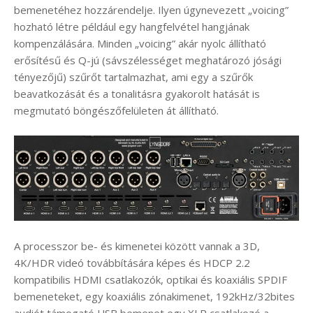
bemenetéhez hozzárendelje. Ilyen úgynevezett „voicing”
hozható létre például egy hangfelvétel hangjának
kompenzálására. Minden „voicing” akár nyolc állítható
erősítésű és Q-jú (sávszélességet meghatározó jósági
tényezőjű) szűrőt tartalmazhat, ami egy a szűrők
beavatkozását és a tonalitásra gyakorolt hatását is
megmutató böngészőfelületen át állítható.
A processzor be- és kimenetei között vannak a 3D,
4K/HDR videó továbbítására képes és HDCP 2.2
kompatibilis HDMI csatlakozók, optikai és koaxiális SPDIF
bemeneteket, egy koaxiális zónakimenet, 192kHz/32bites
audiót támogató USB bemenet egy XLR csatlakozó a