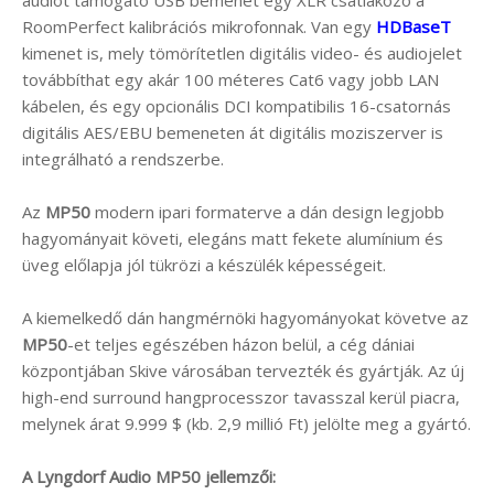
RoomPerfect kalibrációs mikrofonnak. Van egy
HDBaseT
kimenet is, mely tömörítetlen digitális video- és audiojelet
továbbíthat egy akár 100 méteres Cat6 vagy jobb LAN
kábelen, és egy opcionális DCI kompatibilis 16-csatornás
digitális AES/EBU bemeneten át digitális moziszerver is
integrálható a rendszerbe.
Az
MP50
modern ipari formaterve a dán design legjobb
hagyományait követi, elegáns matt fekete alumínium és
üveg előlapja jól tükrözi a készülék képességeit.
A kiemelkedő dán hangmérnöki hagyományokat követve az
MP50
-et teljes egészében házon belül, a cég dániai
központjában Skive városában tervezték és gyártják. Az új
high-end surround hangprocesszor tavasszal kerül piacra,
melynek árat 9.999 $ (kb. 2,9 millió Ft) jelölte meg a gyártó.
A Lyngdorf Audio MP50 jellemzői: