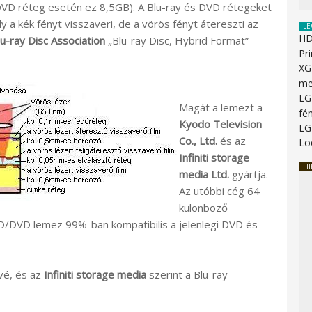
VD réteg esetén ez 8,5GB). A Blu-ray és DVD rétegeket
y a kék fényt visszaveri, de a vörös fényt átereszti az
LE
HD
lu-ray Disc Association
„Blu-ray Disc, Hybrid Format”
Pr
XG
me
LG
Magát a lemezt a
fé
Kyodo Television
LG
Co., Ltd.
és az
Lo
Infiniti storage
HI
media Ltd.
gyártja.
Az utóbbi cég 64
különböző
 BD/DVD lemez 99%-ban kompatibilis a jelenlegi DVD és
vé, és az
Infiniti storage media
szerint a Blu-ray