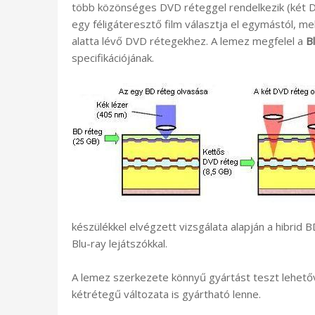
több közönséges DVD réteggel rendelkezik (két D
egy féligáteresztő film választja el egymástól, mel
alatta lévő DVD rétegekhez. A lemez megfelel a
B
specifikációjának.
készülékkel elvégzett vizsgálata alapján a hibrid
Blu-ray lejátszókkal.
A lemez szerkezete könnyű gyártást teszt lehető
kétrétegű változata is gyártható lenne.