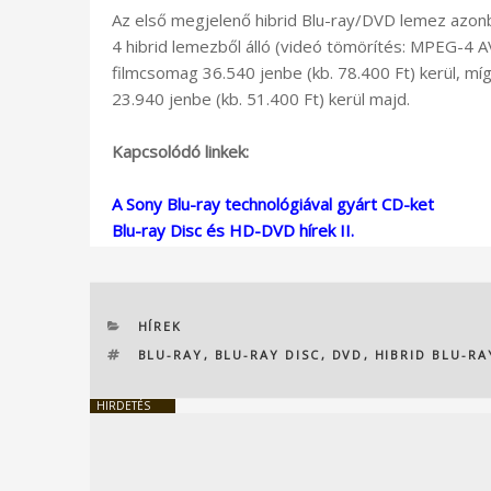
Az első megjelenő hibrid Blu-ray/DVD lemez azon
4 hibrid lemezből álló (videó tömörítés: MPEG-4 A
filmcsomag 36.540 jenbe (kb. 78.400 Ft) kerül, mí
23.940 jenbe (kb. 51.400 Ft) kerül majd.
Kapcsolódó linkek:
A Sony Blu-ray technológiával gyárt CD-ket
Blu-ray Disc és HD-DVD hírek II.
KATEGÓRIÁK
HÍREK
CÍMKÉK
BLU-RAY
,
BLU-RAY DISC
,
DVD
,
HIBRID BLU-R
HIRDETÉS