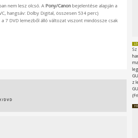
ban nem lesz olcsó. A
Pony/Canon
bejelentése alapján a
VC, hangsáv: Dolby Digital, összesen 534 perc)
g a 7 DVD lemezből álló változat viszont mindössze csak
L
Sz
ha
ma
le
G
z 
G
(Fr
AY/DVD
HI