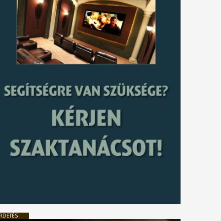
tkező
gyzés
RDETÉS