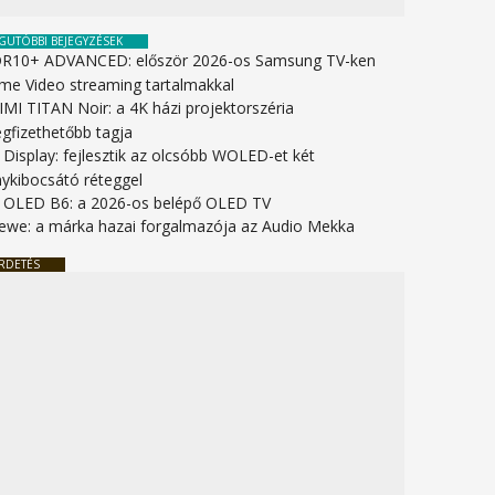
GUTÓBBI BEJEGYZÉSEK
R10+ ADVANCED: először 2026-os Samsung TV-ken
ime Video streaming tartalmakkal
IMI TITAN Noir: a 4K házi projektorszéria
gfizethetőbb tagja
 Display: fejlesztik az olcsóbb WOLED-et két
nykibocsátó réteggel
 OLED B6: a 2026-os belépő OLED TV
ewe: a márka hazai forgalmazója az Audio Mekka
RDETÉS