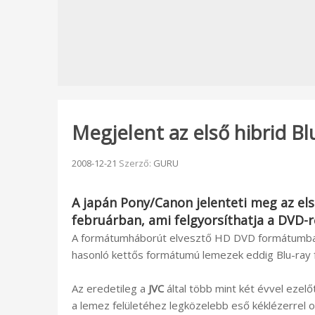
Megjelent az első hibrid 
Beküldve:
2008-12-21
Szerző:
GURU
A japán
Pony/Canon
jelenteti meg az el
februárban, ami felgyorsíthatja a DVD-r
A formátumháborút elvesztő HD DVD formátumban
hasonló kettős formátumú lemezek eddig Blu-ra
Az eredetileg a
JVC
által több mint két évvel ezelő
a lemez felületéhez legközelebb eső kéklézerrel 