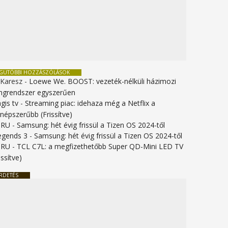
EGUTÓBBI HOZZÁSZÓLÁSOK
 Karesz
-
Loewe We. BOOST: vezeték-nélküli házimozi
ngrendszer egyszerűen
gis tv
-
Streaming piac: idehaza még a Netflix a
gnépszerűbb (Frissítve)
URU
-
Samsung: hét évig frissül a Tizen OS 2024-től
legends 3
-
Samsung: hét évig frissül a Tizen OS 2024-től
URU
-
TCL C7L: a megfizethetőbb Super QD-Mini LED TV
issítve)
RDETÉS