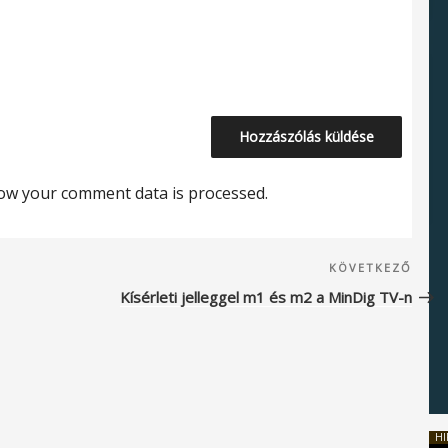
ow your comment data is processed.
Köve
KÖVETKEZŐ
beje
Kísérleti jelleggel m1 és m2 a MinDig TV-n
HI