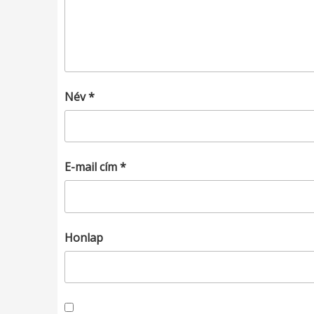
Név
*
E-mail cím
*
Honlap