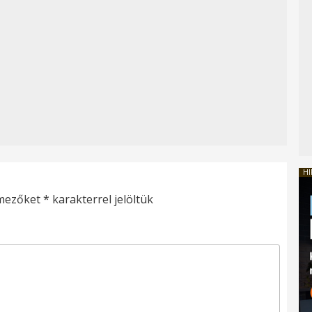
HI
 mezőket
*
karakterrel jelöltük