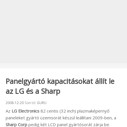
Panelgyártó kapacitásokat állít le
az LG és a Sharp
Beküldve:
2008-12-20
Szerző:
GURU
Az
LG Electronics
82 centis (32 inch) plazmaképernyő
paneleket gyártó üzemsorát készül leállítani 2009-ben, a
Sharp Corp
pedig két LCD panel gyártósorát zárja be.