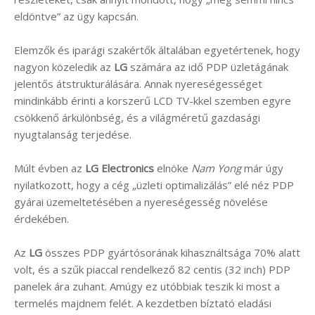
eldöntve” az ügy kapcsán.
Elemzők és iparági szakértők általában egyetértenek, hogy
nagyon közeledik az
LG
számára az idő PDP üzletágának
jelentős átstrukturálására. Annak nyereségességet
mindinkább érinti a korszerű LCD TV-kkel szemben egyre
csökkenő árkülönbség, és a világméretű gazdasági
nyugtalanság terjedése.
Múlt évben az
LG Electronics
elnöke
Nam Yong
már úgy
nyilatkozott, hogy a cég „üzleti optimalizálás” elé néz PDP
gyárai üzemeltetésében a nyereségesség növelése
érdekében.
Az
LG
összes PDP gyártósorának kihasználtsága 70% alatt
volt, és a szűk piaccal rendelkező 82 centis (32 inch) PDP
panelek ára zuhant. Amúgy ez utóbbiak teszik ki most a
termelés majdnem felét. A kezdetben bíztató eladási