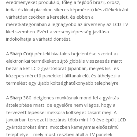
eredményeket produkáló, főleg a fejlődő brazil, orosz,
indiai és kínai piacokon sikeres képméretű készülékek iránt
várhatóan csökken a kereslet, és ebben a
méretkategóriában a legnagyobb az árverseny az LCD TV-
kkel szemben. Ezért a versenyképesség javítása
indokolhatja a várható döntést.
A
Sharp Corp
pénteki hivatalos bejelentése szerint az
elektronikai termékeket sújtó globális visszaesés miatt
bezárja két LCD gyártósorát Japánban, melyek kis- és
közepes méretű paneleket állítanak elő, és áthelyezi a
termelést egy újabb költséghatékonyabb telephelyre.
A
Sharp
380 ideiglenes munkásnak mond fel a gyártás
áttelepítése miatt, de egyelőre nem világos, hogy a
tervezett lépéssel mekkora költséget takarít meg. A
januárban tervezett bezárás több mint 10 éve épült LCD
gyártósorokat érint, miközben kameyamai elsőszámú
telephelye – mely most részben átáll a TV panelek