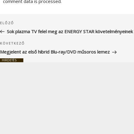
comment data is processed.
Bejegyzés
Korábbi
ELŐZŐ
navigáció
bejegyzés
Sok plazma TV felel meg az ENERGY STAR követelményeinek
Következő
KÖVETKEZŐ
bejegyzés
Megjelent az első hibrid Blu-ray/DVD műsoros lemez
HIRDETÉS