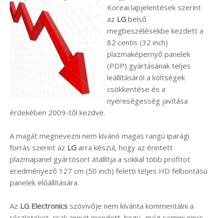
Koreai lapjelentések szerint
az
LG
belső
megbeszélésekbe kezdett a
82 centis (32 inch)
plazmaképernyő panelek
(PDP) gyártásának teljes
leállításáról a költségek
csökkentése és a
nyereségesség javítása
érdekében 2009-től kezdve.
A magát megnevezni nem kívánó magas rangú iparági
forrás szerint az
LG
arra készül, hogy az érintett
plazmapanel gyártósort átállítja a sokkal több profitot
eredményező 127 cm (50 inch) feletti teljes HD felbontású
panelek előállítására.
Az
LG Electronics
szóvivője nem kívánta kommentálni a
részleteket, csak annyit mondott, hogy „még semmi nincs