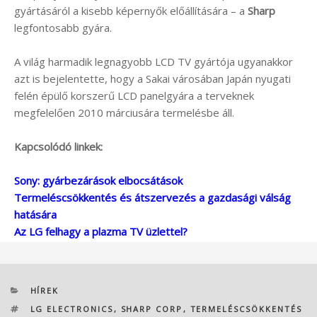
gyártásáról a kisebb képernyők előállítására – a
Sharp
legfontosabb gyára.
A világ harmadik legnagyobb LCD TV gyártója ugyanakkor
azt is bejelentette, hogy a Sakai városában Japán nyugati
felén épülő korszerű LCD panelgyára a terveknek
megfelelően 2010 márciusára termelésbe áll.
Kapcsolódó linkek:
Sony: gyárbezárások elbocsátások
Termeléscsökkentés és átszervezés a gazdasági válság
hatására
Az LG felhagy a plazma TV üzlettel?
KATEGÓRIÁK
HÍREK
CÍMKÉK
LG ELECTRONICS
,
SHARP CORP
,
TERMELÉSCSÖKKENTÉS