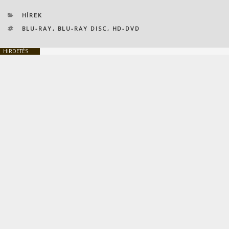
KATEGÓRIÁK
HÍREK
CÍMKÉK
BLU-RAY
,
BLU-RAY DISC
,
HD-DVD
HIRDETÉS