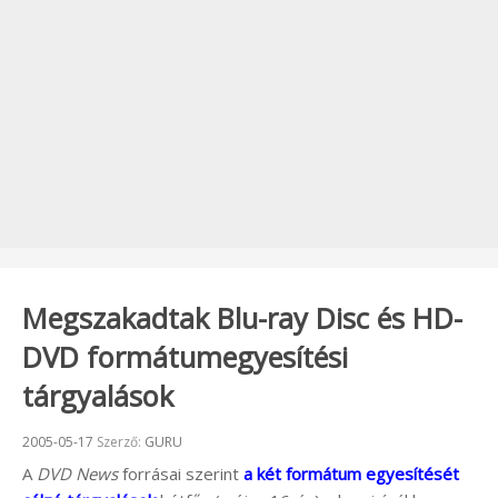
Megszakadtak Blu-ray Disc és HD-
DVD formátumegyesítési
tárgyalások
Beküldve:
2005-05-17
Szerző:
GURU
A
DVD News
forrásai szerint
a két formátum egyesítését