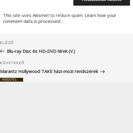
This site uses Akismet to reduce spam.
Learn how your
comment data is processed.
Bejegyzés
Korábbi
ELŐZŐ
navigáció
bejegyzés
Blu-ray Disc és HD-DVD hírek (V.)
Következő
KÖVETKEZŐ
bejegyzés
Marantz Hollywood TAKE házi-mozi rendszerek
HIRDETÉS