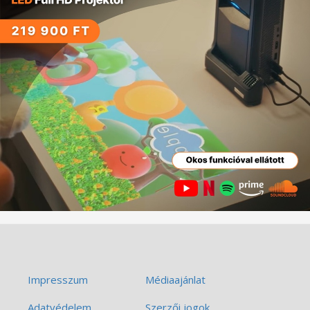
Impresszum
Médiaajánlat
Adatvédelem
Szerzői jogok