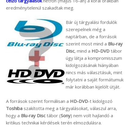
célzó tárgyalások
hétfőn (május 16-án) a korai órákban
eredménytelenül szakadtak meg.
Bár új tárgyalási fordulók
szerepelnek még a
naptárban, de a források
szerint most mind a
Blu-ray
Disc
, mind a
HD-DVD
tábor
úgy látja a kompromisszum
kidolgozásának hiányában
nincs más választásuk, mint
folytatni a saját formátumuk
már korábban kijelölt útját.
A források szerint formálisan a
HD-DVD
-t kidolgozó
Toshiba
szakította meg a tárgyalásokat, válaszul arra,
hogy a
Blu-ray Disc
tábor (
Sony
) nem volt hajlandó a
kritikus technikai kérdések terén elmozdulásra.