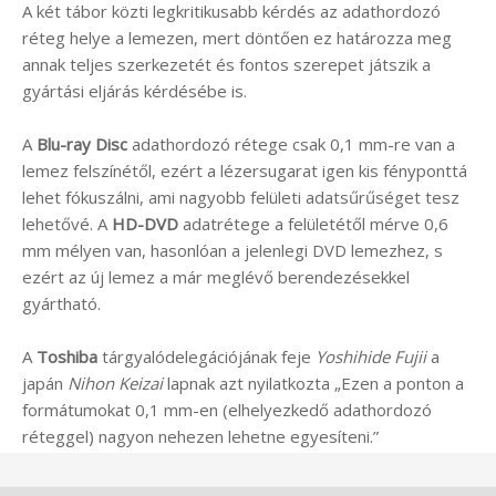
A két tábor közti legkritikusabb kérdés az adathordozó
réteg helye a lemezen, mert döntően ez határozza meg
annak teljes szerkezetét és fontos szerepet játszik a
gyártási eljárás kérdésébe is.
A
Blu-ray Disc
adathordozó rétege csak 0,1 mm-re van a
lemez felszínétől, ezért a lézersugarat igen kis fényponttá
lehet fókuszálni, ami nagyobb felületi adatsűrűséget tesz
lehetővé. A
HD-DVD
adatrétege a felületétől mérve 0,6
mm mélyen van, hasonlóan a jelenlegi DVD lemezhez, s
ezért az új lemez a már meglévő berendezésekkel
gyártható.
A
Toshiba
tárgyalódelegációjának feje
Yoshihide Fujii
a
japán
Nihon Keizai
lapnak azt nyilatkozta „Ezen a ponton a
formátumokat 0,1 mm-en (elhelyezkedő adathordozó
réteggel) nagyon nehezen lehetne egyesíteni.”