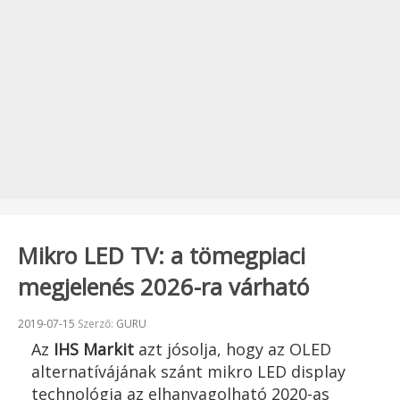
Mikro LED TV: a tömegpiaci
megjelenés 2026-ra várható
Beküldve:
2019-07-15
Szerző:
GURU
Az
IHS Markit
azt jósolja, hogy az OLED
alternatívájának szánt mikro LED display
technológia az elhanyagolható 2020-as