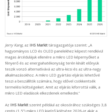
Jerry Kang
, az
IHS Markit
társigazgatója szerint: „A
hagyományos LCD és OLED panelekhez képest rendkívül
magas árcédulájuk ellenére a mikro LED képernyőket a
fényerő és az energiahatékonyság terén kínált előnyük
teszik vonzó alternatívává az ultra-kicsi és az ultra-nagy
alkalmazásokhoz. A mikro LED gyártási eljárás lehetővé
teszi a beszállítók számára, hogy idővel csökkentsék
termelési költségeiket. Amit az eljárás kiforrottá válik, a
mikro LED eladások elkezdenek emelkedni.”
Az
IHS Markit
szerint például az okosórához szükséges 3,8
centis (1,5”) mikro LED kijelző költsége 2026-ig akár a