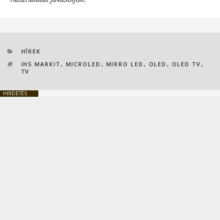
KATEGÓRIÁK
HÍREK
CÍMKÉK
IHS MARKIT
,
MICROLED
,
MIKRO LED
,
OLED
,
OLED TV
,
TV
HIRDETÉS