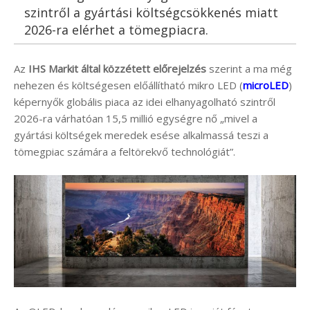
szintről a gyártási költségcsökkenés miatt
2026-ra elérhet a tömegpiacra.
Az
IHS Markit által közzétett előrejelzés
szerint a ma még
nehezen és költségesen előállítható mikro LED (
microLED
)
képernyők globális piaca az idei elhanyagolható szintről
2026-ra várhatóan 15,5 millió egységre nő „mivel a
gyártási költségek meredek esése alkalmassá teszi a
tömegpiac számára a feltörekvő technológiát”.