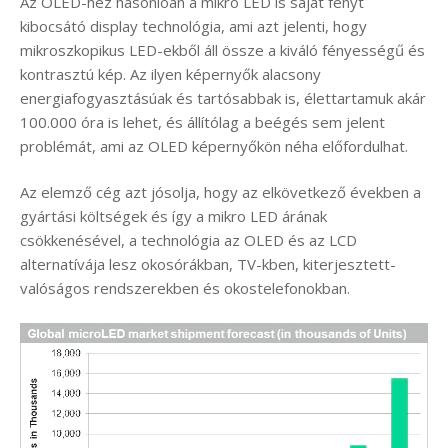
Az OLED-hez hasonlóan a mikro LED is saját fényt
kibocsátó display technológia, ami azt jelenti, hogy
mikroszkopikus LED-ekből áll össze a kiváló fényességű és
kontrasztú kép. Az ilyen képernyők alacsony
energiafogyasztásúak és tartósabbak is, élettartamuk akár
100.000 óra is lehet, és állítólag a beégés sem jelent
problémát, ami az OLED képernyőkön néha előfordulhat.
Az elemző cég azt jósolja, hogy az elkövetkező években a
gyártási költségek és így a mikro LED árának
csökkenésével, a technológia az OLED és az LCD
alternatívája lesz okosórákban, TV-kben, kiterjesztett-
valóságos rendszerekben és okostelefonokban.