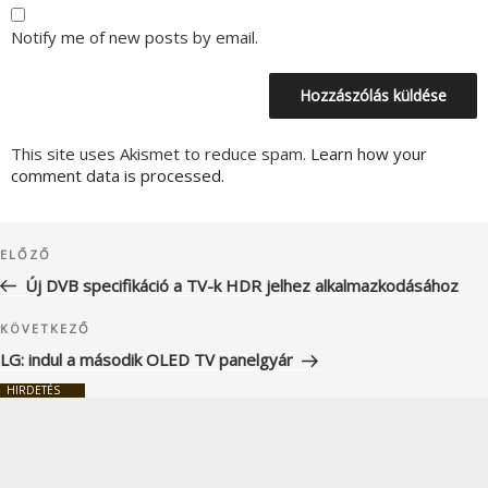
Notify me of new posts by email.
This site uses Akismet to reduce spam.
Learn how your
comment data is processed.
Bejegyzés
Korábbi
ELŐZŐ
navigáció
bejegyzés
Új DVB specifikáció a TV-k HDR jelhez alkalmazkodásához
Következő
KÖVETKEZŐ
bejegyzés
LG: indul a második OLED TV panelgyár
HIRDETÉS