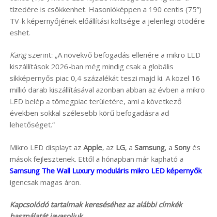
tízedére is csökkenhet. Hasonlóképpen a 190 centis (75”)
TV-k képernyőjének előállítási költsége a jelenlegi ötödére
eshet.
Kang
szerint: „A növekvő befogadás ellenére a mikro LED
kiszállítások 2026-ban még mindig csak a globális
síkképernyős piac 0,4 százalékát teszi majd ki. A közel 16
millió darab kiszállításával azonban abban az évben a mikro
LED belép a tömegpiac területére, ami a következő
években sokkal szélesebb körű befogadásra ad
lehetőséget.”
Mikro LED displayt az
Apple
, az
LG
, a
Samsung
, a
Sony
és
mások fejlesztenek. Ettől a hónapban már kapható a
Samsung The Wall Luxury moduláris mikro LED képernyők
igencsak magas áron.
Kapcsolódó tartalmak kereséséhez az alábbi címkék
használatát javasoljuk.