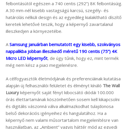
felbontásútól egészen a 740 centis (292”) 8K felbontásúig.
A 30 mm-nél kisebb vastagságú karcsú, szegély- és
határolás nélküli design és az egyedileg kialakítható díszítő
keretek lehetővé teszik, hogy a képernyő zavartalanul
illeszkedjen a környezetébe.
A
Samsung januárban bemutatott egy kisebb, szokványos
nappalikba jobban illeszkedő méretű 190 centis (75”) 4K
Micro LED képernyőt
, de úgy tűnik, hogy ez, mint termék
még nem kész a piaci megjelenésre.
A célfogyasztók életmódjának és preferenciáinak kutatása
alapján új felhasználói felületet és élményt kínáló
The Wall
Luxury
képernyőt saját fényt kibocsátó diódái 100.000
órás élettartamának köszönhetően sosem kell kikapcsolni
és digitális vászonná válva alkalmazkodhat tulajdonosa
belső dekorációs igényeihez és hangulatához. Ha a
képernyő nem valami műsortartalom megjelenítésre van
használatban, az „Ambient” vagyis háttér mód az egyedi