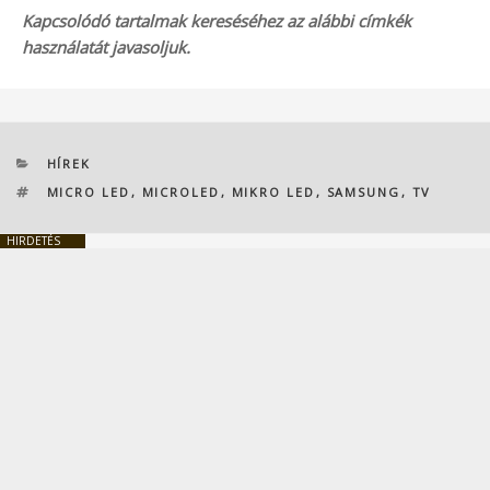
Kapcsolódó tartalmak kereséséhez az alábbi címkék
használatát javasoljuk.
KATEGÓRIÁK
HÍREK
CÍMKÉK
MICRO LED
,
MICROLED
,
MIKRO LED
,
SAMSUNG
,
TV
HIRDETÉS