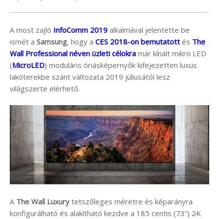
A most zajló
InfoComm 2019
alkalmával jelentette be
ismét a
Samsung
, hogy a
CES 2018-on bemutatott
és
The
Wall Professional néven üzleti célokra
már kínált mikro LED
(
MicroLED
) moduláris óriásképernyők kifejezetten luxus
lakóterekbe szánt változata 2019 júliusától lesz
világszerte elérhető.
A
The Wall Luxury
tetszőleges méretre és képarányra
konfigurálható és alakítható kezdve a 185 centis (73”) 2K