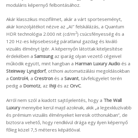
moduláris képernyő felbontásához.
Akár klasszikus mozifilmet, akár a várt sporteseményt,
akár konzoljátékot nézve az „AI” felskálázás, a Quantum
2
HDR technológia 2.000 nit (cd/m
) csúcsfényesség és a
120 Hz-es képsebesség páratlanul gazdag és kiváló
vizuális élményt ígér. A képernyőn látottak kiteljesítése
érdekében a
Samsung
az iparág olyan vezető cégeivel
működik együtt, mint hangban a
Harman Luxury Audio
és a
Steinway Lyngdorf
, otthoni automatizálási megoldásokban
a
Control4
, a
Crestron
és a
Savant
, távfelügyelet terén
pedig a
Domotz
, az
Ihiji
és az
OrvC
.
Arról nem szól a kiadott sajtójelentés, hogy a
The Wall
Luxury
mennyibe kerül majd azoknak, akik „a legexkluzívabb
és prémium vizuális élményeket keresik otthonukban”, de
biztosra vehető, hogy rendkívül drága egy ilyen képernyő
főleg közel 7,5 méteres képátlóval.