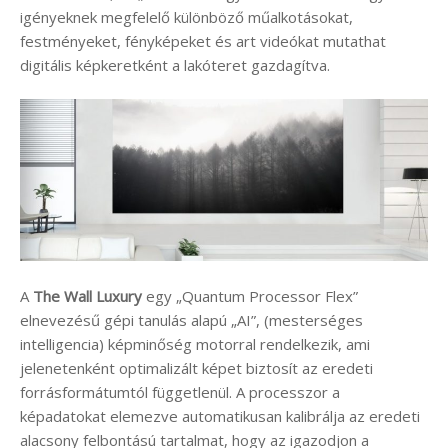
igényeknek megfelelő különböző műalkotásokat,
festményeket, fényképeket és art videókat mutathat
digitális képkeretként a lakóteret gazdagítva.
A
The Wall Luxury
egy „Quantum Processor Flex”
elnevezésű gépi tanulás alapú „AI”, (mesterséges
intelligencia) képminőség motorral rendelkezik, ami
jelenetenként optimalizált képet biztosít az eredeti
forrásformátumtól függetlenül. A processzor a
képadatokat elemezve automatikusan kalibrálja az eredeti
alacsony felbontású tartalmat, hogy az igazodjon a