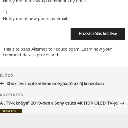
Notify me of follow-up comments by email.
Notify me of new posts by email.
This site uses Akismet to reduce spam.
Learn how your
comment data is processed.
Bejegyzés
Korábbi
ELŐZŐ
navigáció
bejegyzés
Xbox: lesz optikai lemezmeghajtó az új konzolban
Következő
KÖVETKEZŐ
bejegyzés
A „TV-k királya” 2019-ben a Sony csúcs 4K HDR OLED TV-je
HIRDETÉS