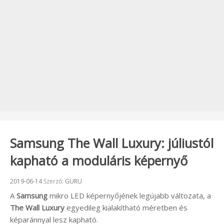
Samsung The Wall Luxury: júliustól
kapható a moduláris képernyő
Beküldve:
2019-06-14
Szerző:
GURU
A
Samsung
mikro LED képernyőjének legújabb változata, a
The Wall Luxury
egyedileg kialakítható méretben és
képaránnyal lesz kapható.