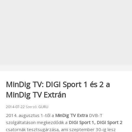
MinDig TV: DIGI Sport 1 és 2 a
MinDig TV Extrán
Beküldve:
2014-07-22
Szerző:
GURU
2014. augusztus 1-től a
MinDig TV Extra
DVB-T
szolgáltatáson megkezdődik a
DIGI Sport 1, DIGI Sport 2
csatornák tesztsugárzása, ami szeptember 30-ig lesz