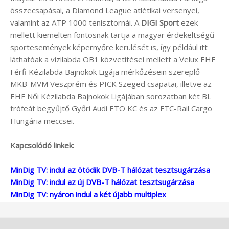
összecsapásai, a Diamond League atlétikai versenyei,
valamint az ATP 1000 tenisztornái. A
DIGI Sport
ezek
mellett kiemelten fontosnak tartja a magyar érdekeltségű
sportesemények képernyőre kerülését is, így például itt
láthatóak a vízilabda OB1 közvetítései mellett a Velux EHF
Férfi Kézilabda Bajnokok Ligája mérkőzésein szereplő
MKB-MVM Veszprém és PICK Szeged csapatai, illetve az
EHF Női Kézilabda Bajnokok Ligájában sorozatban két BL
trófeát begyűjtő Győri Audi ETO KC és az FTC-Rail Cargo
Hungária meccsei.
Kapcsolódó linkek:
MinDig TV: indul az ötödik DVB-T hálózat tesztsugárzása
MinDig TV: indul az új DVB-T hálózat tesztsugárzása
MinDig TV: nyáron indul a két újabb multiplex