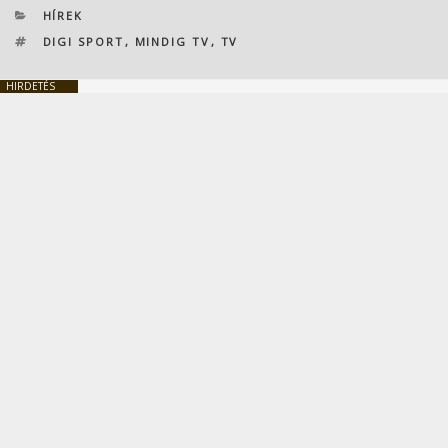
KATEGÓRIÁK
HÍREK
CÍMKÉK
DIGI SPORT
,
MINDIG TV
,
TV
HIRDETÉS