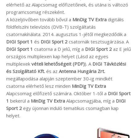
elérhető az Alapcsomag előfizetőinek, és utána is változó
programcsomag részeként.
A közeljövőben tovább bővül a
MinDig TV Extra
digitális
földfelszíni televíziós (DVB-T) szolgáltatás
csatornakínálata. 2014. augusztus 1-jétől megkezdődik a
DIGI Sport 1
és
DIGI Sport 2
csatornák tesztsugárzása. A
DIGI Sport 1
csatorna a D jelű, míg a
DIGI Sport 2
az E jelű
országos multiplexen kap helyet (Lásd az egyes
multiplexek
vételi lehetőségeit (PDF)
). A
DIGI Távközlési
és Szolgáltató Kft.
és az
Antenna Hungária Zrt.
megállapodása alapján szeptember 30-ig mindkét
csatorna elérhető lesz minden
MinDig TV Extra
Alapcsomag előfizető számára. Október 1-től a
DIGI Sport
1
bekerül a
MinDig TV Extra
Alapcsomagjába, míg a
DIGI
Sport 2
egy újonnan induló tematikus csomagban kap
helyet.