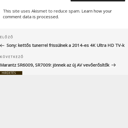
This site uses Akismet to reduce spam.
Learn how your
comment data is processed.
Bejegyzés
Korábbi
ELŐZŐ
navigáció
bejegyzés
Sony: kettős tunerrel frissülnek a 2014-es 4K Ultra HD TV-k
Következő
KÖVETKEZŐ
bejegyzés
Marantz SR6009, SR7009: jönnek az új AV vevőerősítők
HIRDETÉS