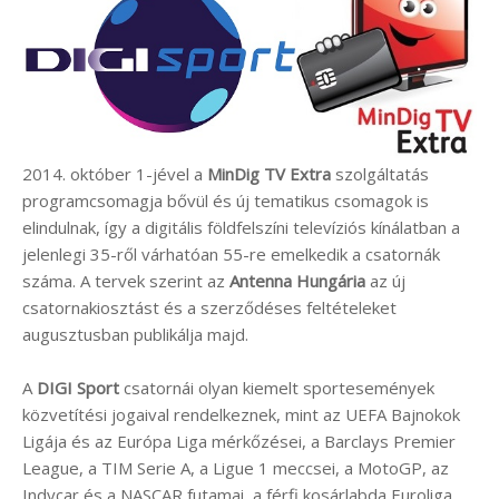
2014. október 1-jével a
MinDig TV Extra
szolgáltatás
programcsomagja bővül és új tematikus csomagok is
elindulnak, így a digitális földfelszíni televíziós kínálatban a
jelenlegi 35-ről várhatóan 55-re emelkedik a csatornák
száma. A tervek szerint az
Antenna Hungária
az új
csatornakiosztást és a szerződéses feltételeket
augusztusban publikálja majd.
A
DIGI Sport
csatornái olyan kiemelt sportesemények
közvetítési jogaival rendelkeznek, mint az UEFA Bajnokok
Ligája és az Európa Liga mérkőzései, a Barclays Premier
League, a TIM Serie A, a Ligue 1 meccsei, a MotoGP, az
Indycar és a NASCAR futamai, a férfi kosárlabda Euroliga