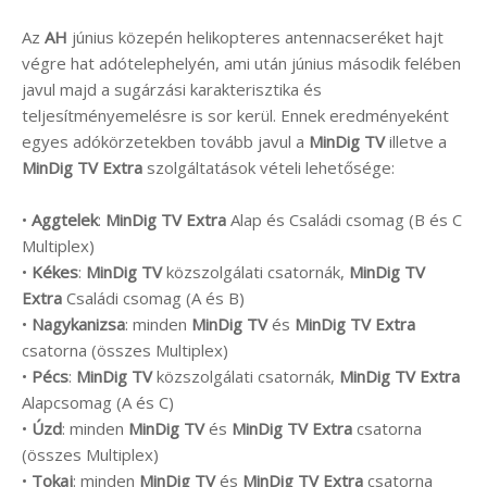
Az
AH
június közepén helikopteres antennacseréket hajt
végre hat adótelephelyén, ami után június második felében
javul majd a sugárzási karakterisztika és
teljesítményemelésre is sor kerül. Ennek eredményeként
egyes adókörzetekben tovább javul a
MinDig TV
illetve a
MinDig TV Extra
szolgáltatások vételi lehetősége:
•
Aggtelek
:
MinDig TV Extra
Alap és Családi csomag (B és C
Multiplex)
•
Kékes
:
MinDig TV
közszolgálati csatornák,
MinDig TV
Extra
Családi csomag (A és B)
•
Nagykanizsa
: minden
MinDig TV
és
MinDig TV Extra
csatorna (összes Multiplex)
•
Pécs
:
MinDig TV
közszolgálati csatornák,
MinDig TV Extra
Alapcsomag (A és C)
•
Úzd
: minden
MinDig TV
és
MinDig TV Extra
csatorna
(összes Multiplex)
•
Tokaj
: minden
MinDig TV
és
MinDig TV Extra
csatorna