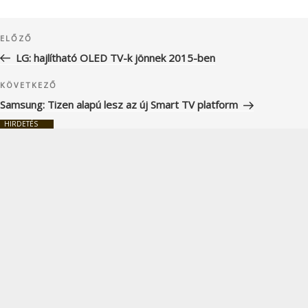
Bejegyzés
Korábbi
ELŐZŐ
navigáció
bejegyzés
LG: hajlítható OLED TV-k jönnek 2015-ben
Következő
KÖVETKEZŐ
bejegyzés
Samsung: Tizen alapú lesz az új Smart TV platform
HIRDETÉS