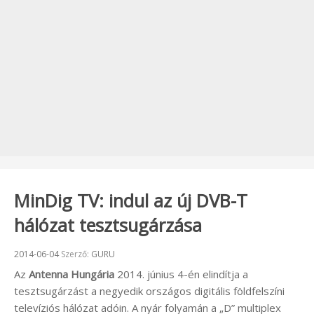
MinDig TV: indul az új DVB-T
hálózat tesztsugárzása
Beküldve:
2014-06-04
Szerző:
GURU
Az
Antenna Hungária
2014. június 4-én elindítja a
tesztsugárzást a negyedik országos digitális földfelszíni
televíziós hálózat adóin. A nyár folyamán a „D” multiplex