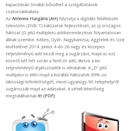
kapacitásán tovább bővülhet a szolgáltatások
csatornakínálata.
Az
Antenna Hungária (AH)
folytatja a digitális földfelszíni
televíziós (DVB-T) hálózatok fejlesztését, az új országos
hálózat (D jelű multiplex) adóberendezései folyamatosan
állnak üzembe. Kékes, Győr, Nagykanizsa, Aggtelek és Úzd
kivételével 2014. június 4-én 26 nagy és közepes
teljesítményű adó kezdi meg a sugárzást, majd az ezt
követő két hét során a fenti öt adó, illetve a kis
teljesítményű átjátszóadók is elindulnak. A „D” jelű
multiplex is eléri majd a korábbi hálózatok 99%-os
lakossági lefedettségét, mivel ugyanúgy 90 telephelyről
sugározzák majd az adásokat. A vételi lehetőség
megtalálhatóak
itt (PDF)
.