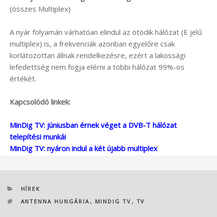
(összes Multiplex)
A nyár folyamán várhatóan elindul az ötödik hálózat (E jelű
multiplex) is, a frekvenciák azonban egyelőre csak
korlátozottan állnak rendelkezésre, ezért a lakossági
lefedettség nem fogja elérni a többi hálózat 99%-os
értékét.
Kapcsolódó linkek:
MinDig TV: júniusban érnek véget a DVB-T hálózat
telepítési munkái
MinDig TV: nyáron indul a két újabb multiplex
KATEGÓRIÁK
HÍREK
CÍMKÉK
ANTENNA HUNGÁRIA
,
MINDIG TV
,
TV