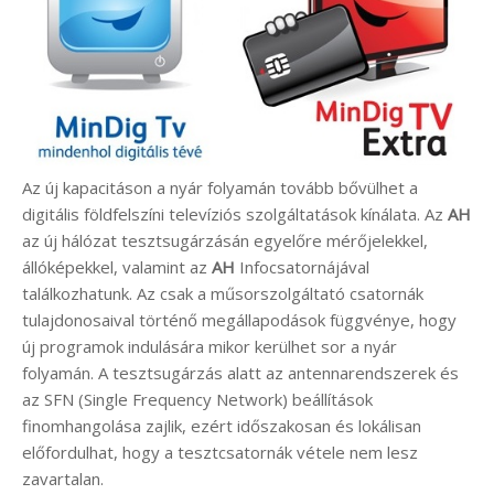
Az új kapacitáson a nyár folyamán tovább bővülhet a
digitális földfelszíni televíziós szolgáltatások kínálata. Az
AH
az új hálózat tesztsugárzásán egyelőre mérőjelekkel,
állóképekkel, valamint az
AH
Infocsatornájával
találkozhatunk. Az csak a műsorszolgáltató csatornák
tulajdonosaival történő megállapodások függvénye, hogy
új programok indulására mikor kerülhet sor a nyár
folyamán. A tesztsugárzás alatt az antennarendszerek és
az SFN (Single Frequency Network) beállítások
finomhangolása zajlik, ezért időszakosan és lokálisan
előfordulhat, hogy a tesztcsatornák vétele nem lesz
zavartalan.