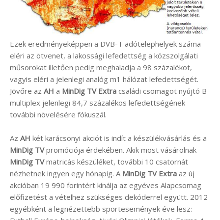
Ezek eredményeképpen a DVB-T adótelephelyek száma
eléri az ötvenet, a lakossági lefedettség a közszolgálati
műsorokat illetően pedig meghaladja a 98 százalékot,
vagyis eléri a jelenlegi analóg m1 hálózat lefedettségét.
Jövőre az
AH
a
MinDig TV Extra
családi csomagot nyújtó B
multiplex jelenlegi 84,7 százalékos lefedettségének
további növelésére fókuszál.
Az
AH
két karácsonyi akciót is indít a készülékvásárlás és a
MinDig TV
promóciója érdekében. Akik most vásárolnak
MinDig TV
matricás készüléket, további 10 csatornát
nézhetnek ingyen egy hónapig. A
MinDig TV Extra
az új
akcióban 19 990 forintért kínálja az egyéves Alapcsomag
előfizetést a vételhez szükséges dekóderrel együtt. 2012
egyébként a legnézettebb sportesemények éve lesz: