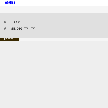
átállás
KATEGÓRIÁK
HÍREK
CÍMKÉK
MINDIG TV
,
TV
HIRDETÉS