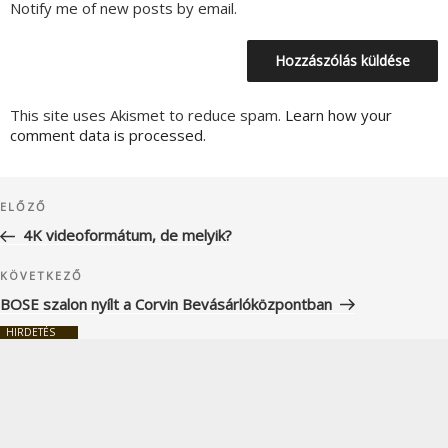
Notify me of new posts by email.
This site uses Akismet to reduce spam.
Learn how your
comment data is processed.
Bejegyzés
Korábbi
ELŐZŐ
navigáció
bejegyzés
4K videoformátum, de melyik?
Következő
KÖVETKEZŐ
bejegyzés
BOSE szalon nyílt a Corvin Bevásárlóközpontban
HIRDETÉS