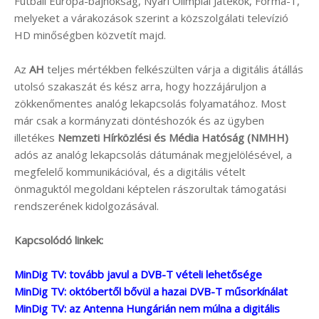
Futball Európa-bajnokság, Nyári Olimpiai Játékok, Forma-1,
melyeket a várakozások szerint a közszolgálati televízió
HD minőségben közvetít majd.
Az
AH
teljes mértékben felkészülten várja a digitális átállás
utolsó szakaszát és kész arra, hogy hozzájáruljon a
zökkenőmentes analóg lekapcsolás folyamatához. Most
már csak a kormányzati döntéshozók és az ügyben
illetékes
Nemzeti Hírközlési és Média Hatóság (NMHH)
adós az analóg lekapcsolás dátumának megjelölésével, a
megfelelő kommunikációval, és a digitális vételt
önmaguktól megoldani képtelen rászorultak támogatási
rendszerének kidolgozásával.
Kapcsolódó linkek:
MinDig TV: tovább javul a DVB-T vételi lehetősége
MinDig TV: októbertől bővül a hazai DVB-T műsorkínálat
MinDig TV: az Antenna Hungárián nem múlna a digitális