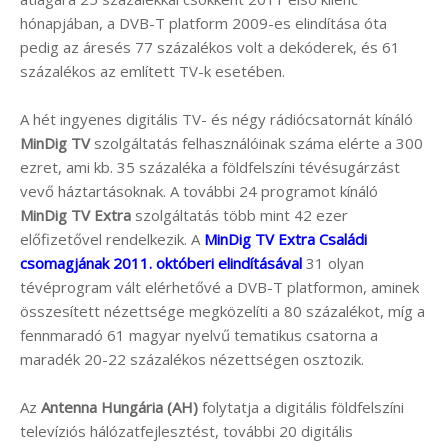
hónapjában, a DVB-T platform 2009-es elindítása óta
pedig az áresés 77 százalékos volt a dekóderek, és 61
százalékos az említett TV-k esetében.
A hét ingyenes digitális TV- és négy rádiócsatornát kínáló
MinDig TV
szolgáltatás felhasználóinak száma elérte a 300
ezret, ami kb. 35 százaléka a földfelszíni tévésugárzást
vevő háztartásoknak. A további 24 programot kínáló
MinDig TV Extra
szolgáltatás több mint 42 ezer
előfizetővel rendelkezik. A
MinDig TV Extra Családi
csomagjának 2011. októberi elindításával
31 olyan
tévéprogram vált elérhetővé a DVB-T platformon, aminek
összesített nézettsége megközelíti a 80 százalékot, míg a
fennmaradó 61 magyar nyelvű tematikus csatorna a
maradék 20-22 százalékos nézettségen osztozik.
Az
Antenna Hungária (AH)
folytatja a digitális földfelszíni
televíziós hálózatfejlesztést, további 20 digitális