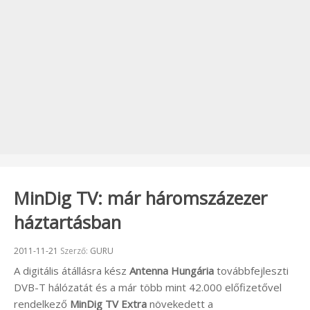
MinDig TV: már háromszázezer
háztartásban
Beküldve:
2011-11-21
Szerző:
GURU
A digitális átállásra kész
Antenna Hungária
továbbfejleszti
DVB-T hálózatát és a már több mint 42.000 előfizetővel
rendelkező
MinDig TV Extra
növekedett a