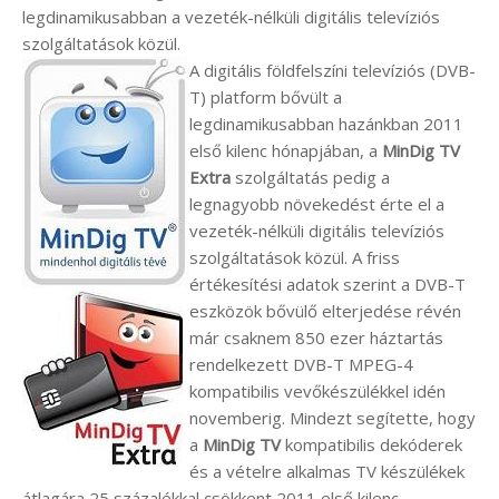
legdinamikusabban a vezeték-nélküli digitális televíziós
szolgáltatások közül.
A digitális földfelszíni televíziós (DVB-
T) platform bővült a
legdinamikusabban hazánkban 2011
első kilenc hónapjában, a
MinDig TV
Extra
szolgáltatás pedig a
legnagyobb növekedést érte el a
vezeték-nélküli digitális televíziós
szolgáltatások közül. A friss
értékesítési adatok szerint a DVB-T
eszközök bővülő elterjedése révén
már csaknem 850 ezer háztartás
rendelkezett DVB-T MPEG-4
kompatibilis vevőkészülékkel idén
novemberig. Mindezt segítette, hogy
a
MinDig TV
kompatibilis dekóderek
és a vételre alkalmas TV készülékek
átlagára 25 százalékkal csökkent 2011 első kilenc