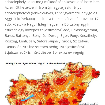
adótelephely kezdi meg működését a következő hetekben.
Az elmúlt hetekben három új nagyteljesítményű
adótelephelyről (Miskolc/Avas, Fehérgyarmat/Penyige és
Aggtelek/Perkupa) indult el a tesztsugárzás és további 17
adó, köztük a Nagy Hideg-hegyen, a Börzsöny egyik
csúcsán egy közepes teljesítményű adó, Balassagyarmat,
Barcs, Battonya, Bonyhád, Dorog, Eger, Fony, Keszthely,
Kőszeg, Lenti, Sály, Sátoraljaújhely, Siklós, Szigetvár,
Tamási és Zirc körzetében pedig kisteljesítményű
átjátszó-adók is működésbe lépnek az év végéig.