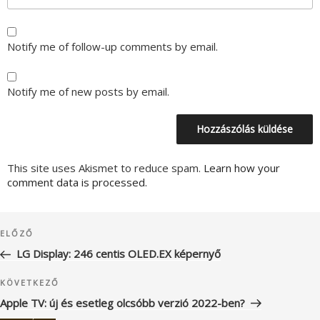
Notify me of follow-up comments by email.
Notify me of new posts by email.
This site uses Akismet to reduce spam.
Learn how your
comment data is processed.
Bejegyzés
Korábbi
ELŐZŐ
navigáció
bejegyzés
LG Display: 246 centis OLED.EX képernyő
Következő
KÖVETKEZŐ
bejegyzés
Apple TV: új és esetleg olcsóbb verzió 2022-ben?