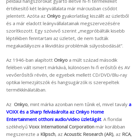
például hangszórókat gyártó illetve hi-fi termékeket
értékesítő két leányvállalata már márciusban csődöt
jelentett. Azóta az
Onkyo
gyakorlatilag kiszállt az üzletből
és a már eladott leányvállalatainak megszervezésére
szorítkozott. Egy szóvivő szerint „megpróbálták kisebb
léptékben fenntartani az üzletet, de nem tudták
megakadályozni a likviditási problémák súlyosbodását”.
Az 1946-ban alapított
Onkyo
a múlt század második
felében vált ismert márkává, különösen hi-fi erősítői és AV
vevőerősítői révén, de egyebek mellett CD/DVD/Blu-ray
optikai lemezjátszók és hangsugárzók is szerepeltek
termékkínálatában.
Az
Onkyo
, mint márka azonban nem tűnik el, mivel tavaly
a
VOXX és a Sharp felvásárolta az Onkyo Home
Entertainment otthoni audio/video üzletágát
. A floridai
székhelyű
Voxx International Corporation
már korábban
megszerezte a
Klipsch
, az
Acoustic Research (AR)
, az
RCA
,