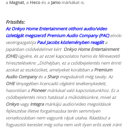
a
Magnat
, a
Heco
és a
Jamo
márkákat is.
Frissítés:
Az Onkyo Home Entertainment otthoni audio/video
üzletágát megszerző Premium Audio Company (PAC)
elnök-
vezérigazgatója
Paul Jacobs közleményben reagált
a
Japánban csődvédelmet kért
Onkyo Home Entertainment
(OHE)
ügyére, és az ezzel kapcsolatos hamis és félrevezető
híresztelésekre: „Dióhéjban, ez a csődbejelentés nem érinti
azokat az eszközöket, amelyeket korábban a
Premium
Audio Company
és a
Sharp
megvásárolt még tavaly. Az
OHE
lényegében licencadó cégként tevékenykedett,
hasonlóan a
Pioneer
márkával való kapcsolatunkhoz. Ez a
csődbejelentés nincs hatással a működésünkre, mivel az
Onkyo
vagy
Integra
márkájú audio/video megoldások
fejlesztése illetve forgalmazása terén semmilyen
vonatkozásban nem vagyunk rájuk utalva. Ráadásul a
fogyasztói kereslet még soha nem volt ilyen erős ezek iránt