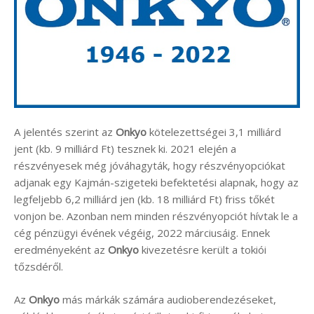
A jelentés szerint az
Onkyo
kötelezettségei 3,1 milliárd
jent (kb. 9 milliárd Ft) tesznek ki. 2021 elején a
részvényesek még jóváhagyták, hogy részvényopciókat
adjanak egy Kajmán-szigeteki befektetési alapnak, hogy az
legfeljebb 6,2 milliárd jen (kb. 18 milliárd Ft) friss tőkét
vonjon be. Azonban nem minden részvényopciót hívtak le a
cég pénzügyi évének végéig, 2022 márciusáig. Ennek
eredményeként az
Onkyo
kivezetésre került a tokiói
tőzsdéről.
Az
Onkyo
más márkák számára audioberendezéseket,