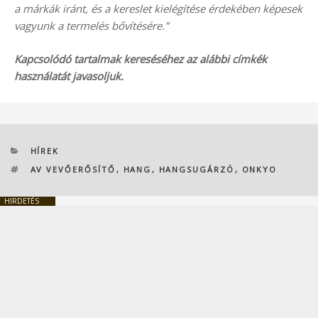
a márkák iránt, és a kereslet kielégítése érdekében képesek
vagyunk a termelés bővítésére.”
Kapcsolódó tartalmak kereséséhez az alábbi címkék
használatát javasoljuk.
KATEGÓRIÁK
HÍREK
CÍMKÉK
AV VEVŐERŐSÍTŐ
,
HANG
,
HANGSUGÁRZÓ
,
ONKYO
HIRDETÉS