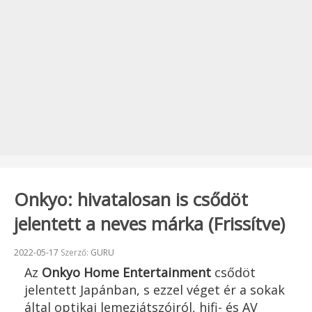
Onkyo: hivatalosan is csődöt
jelentett a neves márka (Frissítve)
Beküldve:
2022-05-17
Szerző:
GURU
Az
Onkyo Home Entertainment
csődöt
jelentett Japánban, s ezzel véget ér a sokak
által optikai lemezjátszóiról, hifi- és AV