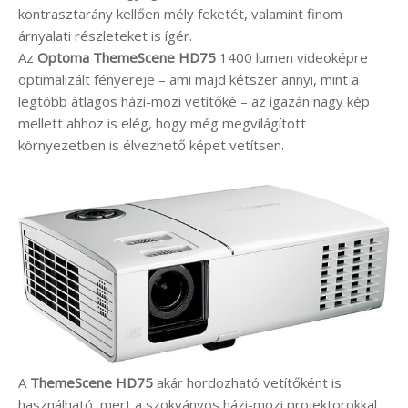
kontrasztarány kellően mély feketét, valamint finom
árnyalati részleteket is ígér.
Az
Optoma
ThemeScene HD75
1400 lumen videoképre
optimalizált fényereje – ami majd kétszer annyi, mint a
legtöbb átlagos házi-mozi vetítőké – az igazán nagy kép
mellett ahhoz is elég, hogy még megvilágított
környezetben is élvezhető képet vetítsen.
A
ThemeScene HD75
akár hordozható vetítőként is
használható, mert a szokványos házi-mozi projektorokkal