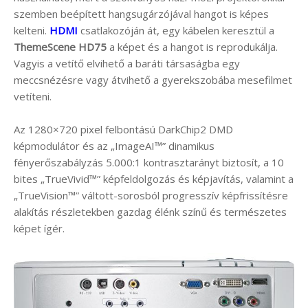
szemben beépített hangsugárzójával hangot is képes
kelteni.
HDMI
csatlakozóján át, egy kábelen keresztül a
ThemeScene HD75
a képet és a hangot is reprodukálja.
Vagyis a vetítő elvihető a baráti társaságba egy
meccsnézésre vagy átvihető a gyerekszobába mesefilmet
vetíteni.
Az 1280×720 pixel felbontású DarkChip2 DMD
képmodulátor és az „ImageAI™” dinamikus
fényerőszabályzás 5.000:1 kontrasztarányt biztosít, a 10
bites „TrueVivid™” képfeldolgozás és képjavítás, valamint a
„TrueVision™” váltott-sorosból progresszív képfrissítésre
alakítás részletekben gazdag élénk színű és természetes
képet ígér.