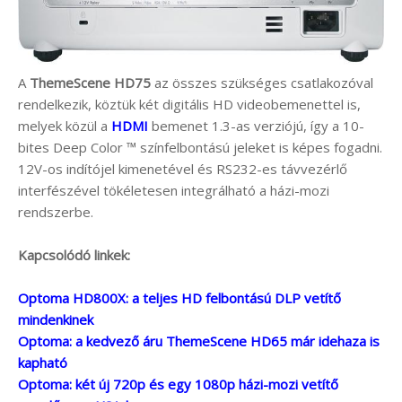
A
ThemeScene HD75
az összes szükséges csatlakozóval
rendelkezik, köztük két digitális HD videobemenettel is,
melyek közül a
HDMI
bemenet 1.3-as verziójú, így a 10-
bites Deep Color ™ színfelbontású jeleket is képes fogadni.
12V-os indítójel kimenetével és RS232-es távvezérlő
interfészével tökéletesen integrálható a házi-mozi
rendszerbe.
Kapcsolódó linkek:
Optoma HD800X: a teljes HD felbontású DLP vetítő
mindenkinek
Optoma: a kedvező áru ThemeScene HD65 már idehaza is
kapható
Optoma: két új 720p és egy 1080p házi-mozi vetítő