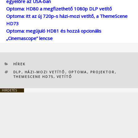
egyelőre az USA-ban
Optoma: HD80 a megfizethető 1080p DLP vetítő
Optoma: itt az új 720p-s házi-mozi vetítő, a ThemeScene
HD73
Optoma: megújuló HD81 és hozzá opcionális
„Cinemascope” lencse
KATEGÓRIÁK
HÍREK
CÍMKÉK
DLP
,
HÁZI-MOZI VETÍTŐ
,
OPTOMA
,
PROJEKTOR
,
THEMESCENE HD75
,
VETÍTŐ
HIRDETÉS