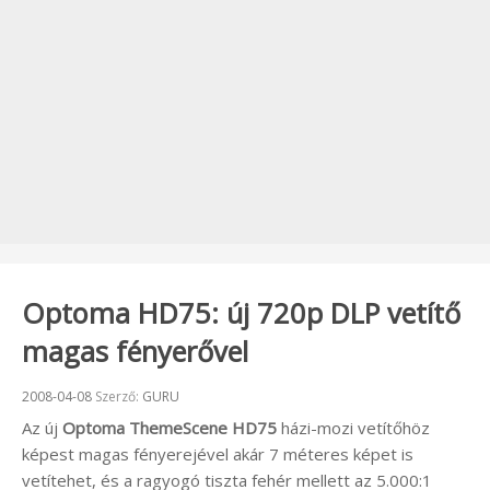
Optoma HD75: új 720p DLP vetítő
magas fényerővel
Beküldve:
2008-04-08
Szerző:
GURU
Az új
Optoma ThemeScene HD75
házi-mozi vetítőhöz
képest magas fényerejével akár 7 méteres képet is
vetítehet, és a ragyogó tiszta fehér mellett az 5.000:1