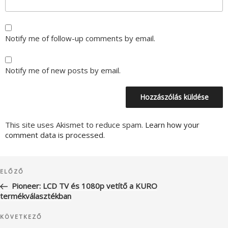
Notify me of follow-up comments by email.
Notify me of new posts by email.
This site uses Akismet to reduce spam.
Learn how your
comment data is processed.
Bejegyzés
Korábbi
ELŐZŐ
navigáció
bejegyzés
Pioneer: LCD TV és 1080p vetítő a KURO
termékválasztékban
Következő
KÖVETKEZŐ
bejegyzés