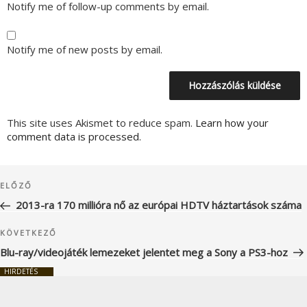
Notify me of follow-up comments by email.
Notify me of new posts by email.
This site uses Akismet to reduce spam.
Learn how your
comment data is processed.
Bejegyzés
Korábbi
ELŐZŐ
navigáció
bejegyzés
2013-ra 170 millióra nő az európai HDTV háztartások száma
Következő
KÖVETKEZŐ
bejegyzés
Blu-ray/videojáték lemezeket jelentet meg a Sony a PS3-hoz
HIRDETÉS