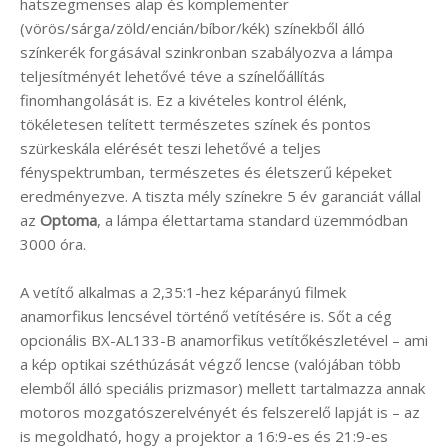
hatszegmenses alap és komplementer
(vörös/sárga/zöld/encián/bíbor/kék) színekből álló
színkerék forgásával szinkronban szabályozva a lámpa
teljesítményét lehetővé téve a színelőállítás
finomhangolását is. Ez a kivételes kontrol élénk,
tökéletesen telített természetes színek és pontos
szürkeskála elérését teszi lehetővé a teljes
fényspektrumban, természetes és életszerű képeket
eredményezve. A tiszta mély színekre 5 év garanciát vállal
az
Optoma
, a lámpa élettartama standard üzemmódban
3000 óra.
A vetítő alkalmas a 2,35:1-hez képarányú filmek
anamorfikus lencsével történő vetítésére is. Sőt a cég
opcionális BX-AL133-B anamorfikus vetítőkészletével – ami
a kép optikai széthúzását végző lencse (valójában több
elemből álló speciális prizmasor) mellett tartalmazza annak
motoros mozgatószerelvényét és felszerelő lapját is – az
is megoldható, hogy a projektor a 16:9-es és 21:9-es