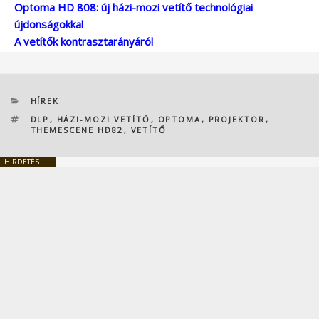
Optoma HD 808: új házi-mozi vetítő technológiai
újdonságokkal
A vetítők kontrasztarányáról
KATEGÓRIÁK
HÍREK
CÍMKÉK
DLP
,
HÁZI-MOZI VETÍTŐ
,
OPTOMA
,
PROJEKTOR
,
THEMESCENE HD82
,
VETÍTŐ
HIRDETÉS