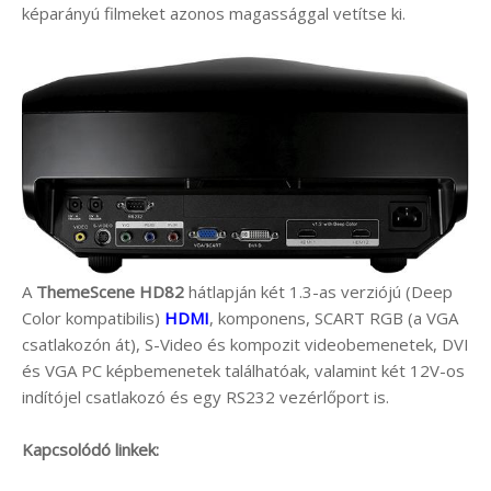
képarányú filmeket azonos magassággal vetítse ki.
A
ThemeScene HD82
hátlapján két 1.3-as verziójú (Deep
Color kompatibilis)
HDMI
, komponens, SCART RGB (a VGA
csatlakozón át), S-Video és kompozit videobemenetek, DVI
és VGA PC képbemenetek találhatóak, valamint két 12V-os
indítójel csatlakozó és egy RS232 vezérlőport is.
Kapcsolódó linkek: