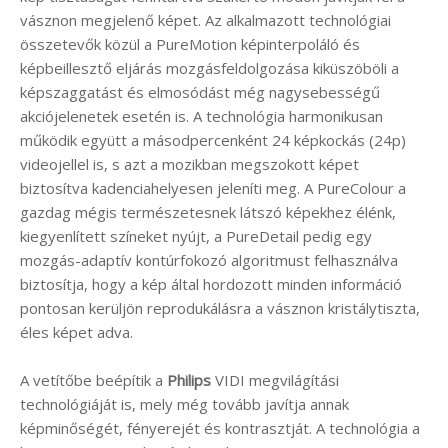
vásznon megjelenő képet. Az alkalmazott technológiai
összetevők közül a PureMotion képinterpoláló és
képbeillesztő eljárás mozgásfeldolgozása kiküszöböli a
képszaggatást és elmosódást még nagysebességű
akciójelenetek esetén is. A technológia harmonikusan
működik együtt a másodpercenként 24 képkockás (24p)
videojellel is, s azt a mozikban megszokott képet
biztosítva kadenciahelyesen jeleníti meg. A PureColour a
gazdag mégis természetesnek látszó képekhez élénk,
kiegyenlített színeket nyújt, a PureDetail pedig egy
mozgás-adaptív kontúrfokozó algoritmust felhasználva
biztosítja, hogy a kép által hordozott minden információ
pontosan kerüljön reprodukálásra a vásznon kristálytiszta,
éles képet adva.
A vetítőbe beépítik a
Philips
VIDI megvilágítási
technológiáját is, mely még tovább javítja annak
képminőségét, fényerejét és kontrasztját. A technológia a