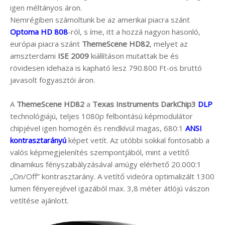
igen méltányos áron.
Nemrégiben számoltunk be az amerikai piacra szánt
Optoma HD 808
-ról, s íme, itt a hozzá nagyon hasonló,
európai piacra szánt
ThemeScene HD82
, melyet az
amszterdami
ISE 2009
kiállításon mutattak be és
rövidesen idehaza is kapható lesz 790.800 Ft-os bruttó
javasolt fogyasztói áron.
A
ThemeScene HD82
a
Texas Instruments DarkChip3
DLP
technológiájú, teljes 1080p felbontású képmodulátor
chipjével igen homogén és rendkívül magas, 680:1
ANSI
kontrasztarányú
képet vetít. Az utóbbi sokkal fontosabb a
valós képmegjelenítés szempontjából, mint a vetítő
dinamikus fényszabályzásával amúgy elérhető 20.000:1
„On/Off” kontrasztarány. A vetítő videóra optimalizált 1300
lumen fényerejével igazából max. 3,8 méter átlójú vászon
vetítése ajánlott.