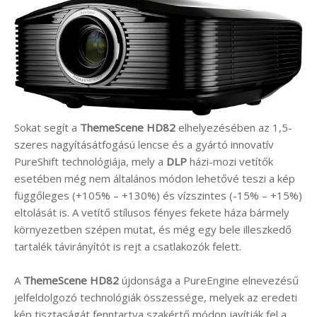
Sokat segít a
ThemeScene HD82
elhelyezésében az 1,5-
szeres nagyításátfogású lencse és a gyártó innovatív
PureShift technológiája, mely a
DLP
házi-mozi vetítők
esetében még nem általános módon lehetővé teszi a kép
függőleges (+105% – +130%) és vízszintes (-15% – +15%)
eltolását is. A vetítő stílusos fényes fekete háza bármely
környezetben szépen mutat, és még egy bele illeszkedő
tartalék távirányítót is rejt a csatlakozók felett.
A
ThemeScene HD82
újdonsága a PureEngine elnevezésű
jelfeldolgozó technológiák összessége, melyek az eredeti
kép tisztaságát fenntartva szakértő módon javítják fel a