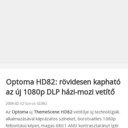
Optoma HD82: rövidesen kapható
az új 1080p DLP házi-mozi vetítő
Beküldve:
2009-02-12
Szerző:
GURU
Az
Optoma
új
ThemeScene HD82
vetítője új technológiák
alkalmazásával káprázatos színeket, borotvaéles 1080p
felbontású képet, magas 680:1 ANSI kontrasztarányt ígér