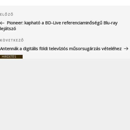
Bejegyzés
Korábbi
ELŐZŐ
navigáció
bejegyzés
Pioneer: kapható a BD-Live referenciaminőségű Blu-ray
lejátszó
Következő
KÖVETKEZŐ
bejegyzés
Antennák a digitális földi televíziós műsorsugárzás vételéhez
HIRDETÉS