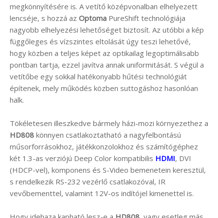
megkönnyítésére is. A vetítő középvonalban elhelyezett
lencséje, s hozzá az
Optoma
PureShift technológiája
nagyobb elhelyezési lehetőséget biztosít. Az utóbbi a kép
függőleges és vízszintes eltolását úgy teszi lehetővé,
hogy közben a teljes képet az optikailag legoptimálisabb
pontban tartja, ezzel javítva annak uniformitását. S végül a
vetítőbe egy sokkal hatékonyabb hűtési technológiát
építenek, mely működés közben suttogáshoz hasonlóan
halk.
Tökéletesen illeszkedve bármely házi-mozi környezethez a
HD808
könnyen csatlakoztatható a nagyfelbontású
műsorforrásokhoz, játékkonzolokhoz és számítógéphez
két 1.3-as verziójú Deep Color kompatibilis
HDMI
, DVI
(HDCP-vel), komponens és S-Video bemenetein keresztül,
s rendelkezik RS-232 vezérlő csatlakozóval, IR
vevőbementtel, valamint 12V-os indítójel kimenettel is.
Hogy idehaza kapható lesz-e a
HD808
, vagy esetleg más