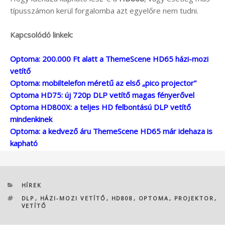
típusszámon kerül forgalomba azt egyelőre nem tudni.
Kapcsolódó linkek:
Optoma: 200.000 Ft alatt a ThemeScene HD65 házi-mozi
vetítő
Optoma: mobiltelefon méretű az első „pico projector”
Optoma HD75: új 720p DLP vetítő magas fényerővel
Optoma HD800X: a teljes HD felbontású DLP vetítő
mindenkinek
Optoma: a kedvező áru ThemeScene HD65 már idehaza is
kapható
KATEGÓRIÁK
HÍREK
CÍMKÉK
DLP
,
HÁZI-MOZI VETÍTŐ
,
HD808
,
OPTOMA
,
PROJEKTOR
,
VETÍTŐ