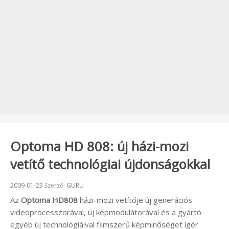
Optoma HD 808: új házi-mozi
vetítő technológiai újdonságokkal
Beküldve:
2009-01-23
Szerző:
GURU
Az
Optoma HD808
házi-mozi vetítője új generációs
videoprocesszorával, új képmodulátorával és a gyártó
egyéb új technológiáival filmszerű képminőséget ígér