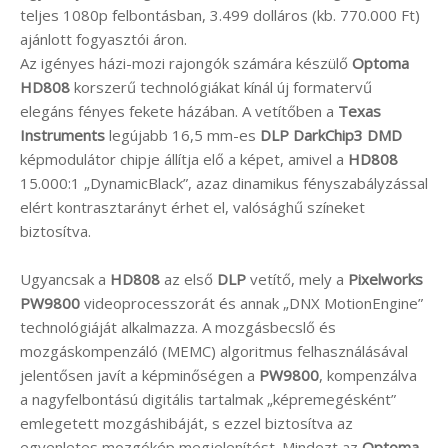
teljes 1080p felbontásban, 3.499 dolláros (kb. 770.000 Ft)
ajánlott fogyasztói áron.
Az igényes házi-mozi rajongók számára készülő
Optoma
HD808
korszerű technológiákat kínál új formatervű
elegáns fényes fekete házában. A vetítőben a
Texas
Instruments
legújabb 16,5 mm-es
DLP DarkChip3 DMD
képmodulátor chipje állítja elő a képet, amivel a
HD808
15.000:1 „DynamicBlack”, azaz dinamikus fényszabályzással
elért kontrasztarányt érhet el, valósághű színeket
biztosítva.
Ugyancsak a
HD808
az első
DLP
vetítő, mely a
Pixelworks
PW9800
videoprocesszorát és annak „DNX MotionEngine”
technológiáját alkalmazza. A mozgásbecslő és
mozgáskompenzáló (MEMC) algoritmus felhasználásával
jelentősen javít a képminőségen a
PW9800
, kompenzálva
a nagyfelbontású digitális tartalmak „képremegésként”
emlegetett mozgáshibáját, s ezzel biztosítva az
egyenletes mozgókép megjelenítést. Mindezt az
Optoma