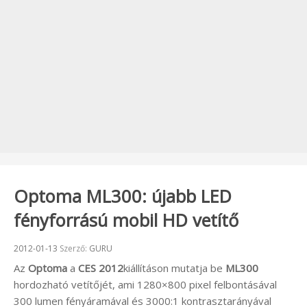
Optoma ML300: újabb LED
fényforrású mobil HD vetítő
Beküldve:
2012-01-13
Szerző:
GURU
Az
Optoma
a
CES 2012
kiállításon mutatja be
ML300
hordozható vetítőjét, ami 1280×800 pixel felbontásával
300 lumen fényáramával és 3000:1 kontrasztarányával