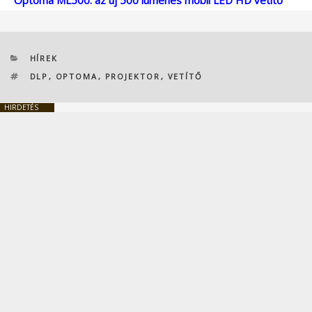
KATEGÓRIÁK
HÍREK
CÍMKÉK
DLP
,
OPTOMA
,
PROJEKTOR
,
VETÍTŐ
HIRDETÉS