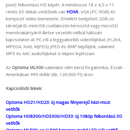
pixel) felbontású HD képét. A mindössze 18 x 4,5 x 11
centis 63 dekás vetítőnek van
HDMI
, VGA (PC-RGB) és
kompozit video bemenete. Emellett beépített 2GB-os
tárolójáról, miniUSB csatlakozón keresztül vagy microSD
memóriakártyáról illetve vezeték-nélküli hálózati
kapcsolaton át PC-ről a leggyakoribb videofájlokat (H.264,
MPEG4, Xvid, MJPEG) JPEG és BMP képfájlok, valamint
MP3 és AAC audiofájlokat is képes lejátszani.
Az
Optoma ML300
valamikor idén kerül forgalomba, Észak-
Amerikában 499 dollár (kb. 120.000 Ft) áron.
Kapcsolódó linkek:
Optoma HD21/HD23: új magas fényerejű házi-mozi
vetítők
Optoma HD8300/HD3300/HD33: új 1080p felbontású 3D
vetítők
Optoma ML500: az új 500 lumenes mobil LED HD vetítő