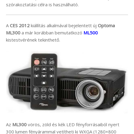
szórakoztatási célra is használható.
A
CES 2012
kiállítás alkalmával bejelentett új
Optoma
ML300
a már korábban bemutatkozó
ML500
kistestvérének tekinthető.
Az
ML300
vörös, zöld és kék LED fényforrásaiból nyert
300 lumen fényárammal vetítheti ki WXGA (1280×800