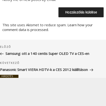
This site uses Akismet to reduce spam.
Learn how your
comment data is processed.
Bejegyzés
Korábbi
ELŐZŐ
navigáció
bejegyzés
Samsung: ott a 140 centis Super OLED TV a CES-en
Következő
KÖVETKEZŐ
bejegyzés
Panasonic Smart VIERA HDTV-k a CES 2012 kiállításon
HIRDETÉS