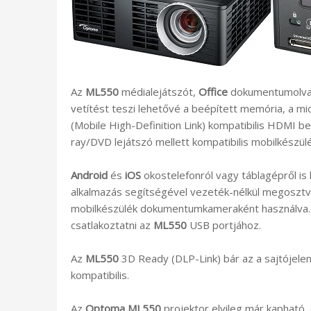
Az
ML550
médialejátszót,
Office
dokumentumolvasó
vetítést teszi lehetővé a beépített memória, a mi
(Mobile High-Definition Link) kompatibilis HDMI be
ray/DVD lejátszó mellett kompatibilis mobilkészülé
Android
és
iOS
okostelefonról vagy táblagépről is 
alkalmazás segítségével vezeték-nélkül megosztv
mobilkészülék dokumentumkameraként használva. Eh
csatlakoztatni az
ML550
USB portjához.
Az
ML550
3D Ready (DLP-Link) bár az a sajtójelen
kompatibilis.
Az
Optoma ML550
projektor elvileg már kapható,