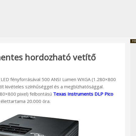
HI
ntes hordozható vetítő
LED fényforrásával 500 ANSI Lumen WXGA (1.280×800
vetít kivételes színhűséggel és a megbízhatósággal.
280×800 pixel) felbontású
Texas Instruments DLP Pico
k élettartama 20.000 óra.