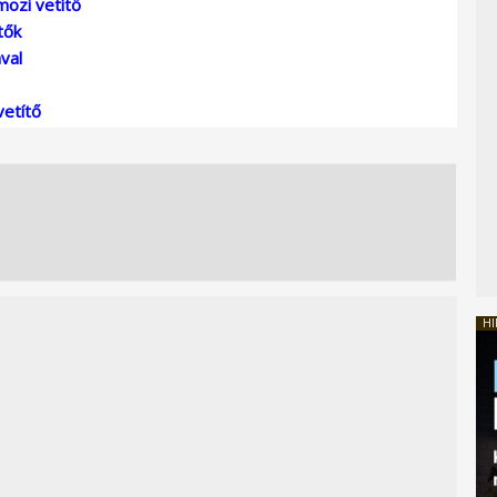
ozi vetítő
tők
val
etítő
HI