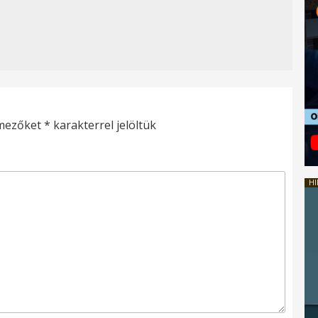
 mezőket
*
karakterrel jelöltük
HI