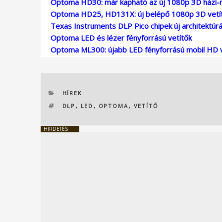
Optoma HD30: már kapható az új 1080p 3D házi-m
Optoma HD25, HD131X: új belépő 1080p 3D vetí
Texas Instruments DLP Pico chipek új architektúrá
Optoma LED és lézer fényforrású vetítők
Optoma ML300: újabb LED fényforrású mobil HD v
KATEGÓRIÁK
HÍREK
CÍMKÉK
DLP
,
LED
,
OPTOMA
,
VETÍTŐ
HIRDETÉS