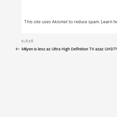
This site uses Akismet to reduce spam.
Learn h
Bejegyzés
Korábbi
ELŐZŐ
navigáció
bejegyzés
Milyen is lesz az Ultra High Definition TV azaz UHDT