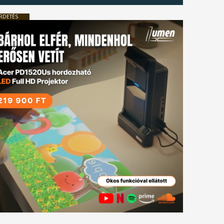
RDETÉS
tkező
gyzés