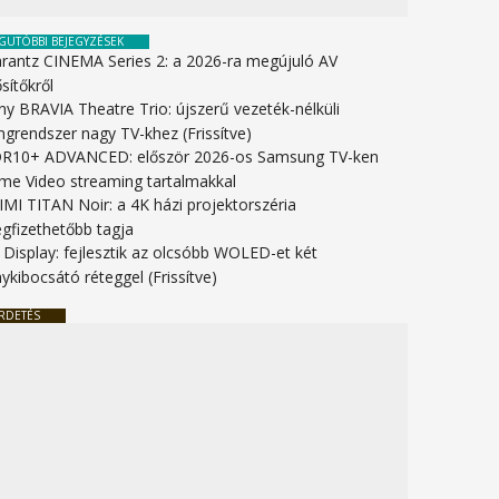
GUTÓBBI BEJEGYZÉSEK
rantz CINEMA Series 2: a 2026-ra megújuló AV
sítőkről
ny BRAVIA Theatre Trio: újszerű vezeték-nélküli
ngrendszer nagy TV-khez (Frissítve)
R10+ ADVANCED: először 2026-os Samsung TV-ken
ime Video streaming tartalmakkal
IMI TITAN Noir: a 4K házi projektorszéria
gfizethetőbb tagja
 Display: fejlesztik az olcsóbb WOLED-et két
ykibocsátó réteggel (Frissítve)
RDETÉS