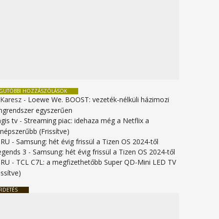
EGUTÓBBI HOZZÁSZÓLÁSOK
 Karesz
-
Loewe We. BOOST: vezeték-nélküli házimozi
ngrendszer egyszerűen
gis tv
-
Streaming piac: idehaza még a Netflix a
gnépszerűbb (Frissítve)
URU
-
Samsung: hét évig frissül a Tizen OS 2024-től
legends 3
-
Samsung: hét évig frissül a Tizen OS 2024-től
URU
-
TCL C7L: a megfizethetőbb Super QD-Mini LED TV
issítve)
RDETÉS