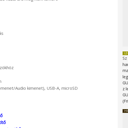
ás
L
Sz
ha
özökhöz
ma
le
m
G
emenet/Audio kimenet), USB-A, microSD
z 
G
(Fr
HI
tő
ítő