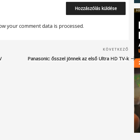
HI
ow your comment data is processed.
Köve
KÖVETKEZŐ
beje
V
Panasonic: ősszel jönnek az első Ultra HD TV-k