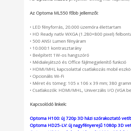
Az Optoma ML550 főbb jellemzői:
• LED fényforrás, 20.000 üzemóra élettartam
• HD Ready natív WXGA (1.280×800 pixel) felbont
• 500 ANSI Lumen fényáram
• 10.000:1 kontrasztarány
• Beépített 1W-os hangszóró
• Médialejátszó és Office fájlmegjelenítő funkció
• HDMI/MHL kapcsolattal csatlakozás mobil eszk
• Opcionális Wi-Fi
• Méret és tömeg: 105 x 106 x 39 mm; 380 gram
• Csatlakozók: HDMI/MHL, Univerzális I/O (VGA b
Kapcsolódó linkek:
Optoma H100: új 720p 3D házi szórakoztató vetí
Optoma HD25-LV: új nagyfényerejű 1080p 3D vet