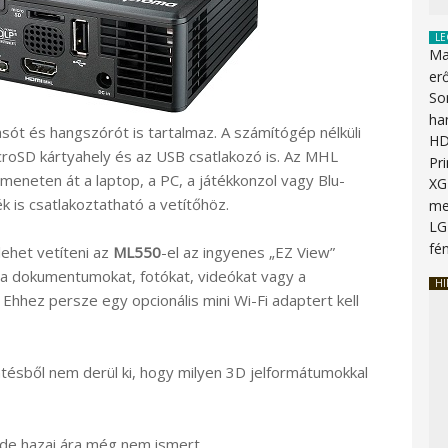
LE
Ma
erő
So
ha
t és hangszórót is tartalmaz. A számítógép nélküli
HD
croSD kártyahely és az USB csatlakozó is. Az MHL
Pr
meneten át a laptop, a PC, a játékkonzol vagy Blu-
XG
k is csatlakoztatható a vetítőhöz.
me
LG
fén
lehet vetíteni az
ML550
-el az ingyenes „EZ View”
a dokumentumokat, fotókat, videókat vagy a
HI
hez persze egy opcionális mini Wi-Fi adaptert kell
tésből nem derül ki, hogy milyen 3D jelformátumokkal
 de hazai ára még nem ismert.