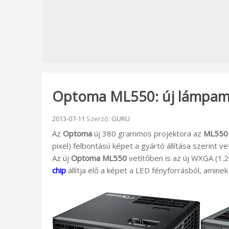
Optoma ML550: új lámpame
Beküldve:
2013-07-11
Szerző:
GURU
Az
Optoma
új 380 grammos projektora az
ML550
pixel) felbontású képet a gyártó állítása szerint 
Az új
Optoma ML550
vetítőben is az új WXGA (1.
chip
állítja elő a képet a LED fényforrásból, amine